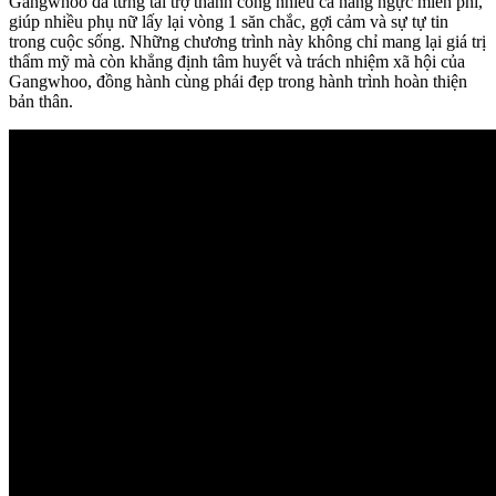
Gangwhoo đã từng tài trợ thành công nhiều ca nâng ngực miễn phí,
giúp nhiều phụ nữ lấy lại vòng 1 săn chắc, gợi cảm và sự tự tin
trong cuộc sống. Những chương trình này không chỉ mang lại giá trị
thẩm mỹ mà còn khẳng định tâm huyết và trách nhiệm xã hội của
Gangwhoo, đồng hành cùng phái đẹp trong hành trình hoàn thiện
bản thân.