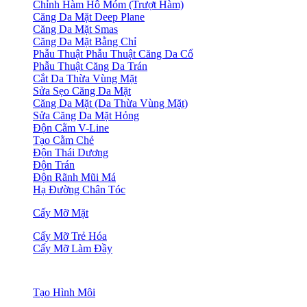
Chỉnh Hàm Hô Móm (Trượt Hàm)
Căng Da Mặt Deep Plane
Căng Da Mặt Smas
Căng Da Mặt Bằng Chỉ
Phẫu Thuật Phẫu Thuật Căng Da Cổ
Phẫu Thuật Căng Da Trán
Cắt Da Thừa Vùng Mặt
Sửa Sẹo Căng Da Mặt
Căng Da Mặt (Da Thừa Vùng Mặt)
Sửa Căng Da Mặt Hỏng
Độn Cằm V-Line
Tạo Cằm Chẻ
Độn Thái Dương
Độn Trán
Độn Rãnh Mũi Má
Hạ Đường Chân Tóc
Cấy Mỡ Mặt
Cấy Mỡ Trẻ Hóa
Cấy Mỡ Làm Đầy
Tạo Hình Môi