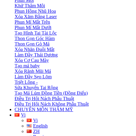
Phun Môi
Khử Thâm Môi
Phun Hồng Nhũ Hoa
Xóa Xăm Bằng Laser
Phun Mí Mắt Trên
Phun Mí Mắt Dưới
Tạo Hình Tai Tài Lộc
Thon Gọn Góc Hàm
Thon Gọn Gò Má
Xóa Nhăn Đuôi Mắt
Làm Đầy Thái Dương
Xóa Cơ Cau Mày
Tạo má baby
Xóa Rãnh Mũi Má
Làm Đầy Sẹo Lõm
Triệt Lông -
Sửa Khuyên Tai Rộng
Tạo Má Lúm Đồng Tiền (Đồng Điếu)
Điều Trị Hôi Nách Phẫu Thuật
Điều Trị Hôi Nách Không Phẫu Thuật
CHUYÊN MÔN THẨM MỸ
Vi
Vi
English
ZH