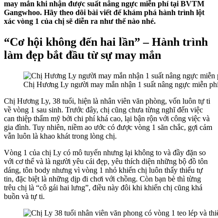
may mắn khi nhận được suất nâng ngực miễn phí tại BVTM
Gangwhoo. Hãy theo dõi bài viết để khám phá hành trình lột
xác vòng 1 của chị sẽ diễn ra như thế nào nhé.
“Cơ hội không đến hai lần” – Hành trình
làm đẹp bắt đầu từ sự may mắn
Chị Hương Ly người may mắn nhận 1 suất nâng ngực miễn phí
Chị Hương Ly, 38 tuổi, hiện là nhân viên văn phòng, vốn luôn tự ti
về vòng 1 sau sinh. Trước đây, chị cũng chưa từng nghĩ đến việc
can thiệp thẩm mỹ bởi chi phí khá cao, lại bận rộn với công việc và
gia đình. Tuy nhiên, niềm ao ước có được vòng 1 săn chắc, gợi cảm
vẫn luôn là khao khát trong lòng chị.
Vòng 1 của chị Ly có mô tuyến nhưng lại không to và đầy đặn so
với cơ thể và là người yêu cái đẹp, yêu thích diện những bộ đồ tôn
dáng, tôn body nhưng vì vòng 1 nhỏ khiến chị luôn thấy thiếu tự
tin, đặc biệt là những dịp đi chơi với chồng. Còn bạn bè thì từng
trêu chị là “cô gái hai lưng”, điều này đôi khi khiến chị cũng khá
buồn và tự ti.