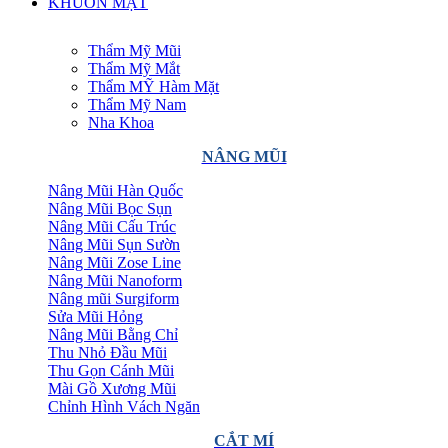
KHUÔN MẶT
Thẩm Mỹ Mũi
Thẩm Mỹ Mắt
Thẩm MỸ Hàm Mặt
Thẩm Mỹ Nam
Nha Khoa
NÂNG MŨI
Nâng Mũi Hàn Quốc
Nâng Mũi Bọc Sụn
Nâng Mũi Cấu Trúc
Nâng Mũi Sụn Sườn
Nâng Mũi Zose Line
Nâng Mũi Nanoform
Nâng mũi Surgiform
Sửa Mũi Hỏng
Nâng Mũi Bằng Chỉ
Thu Nhỏ Đầu Mũi
Thu Gọn Cánh Mũi
Mài Gồ Xương Mũi
Chỉnh Hình Vách Ngăn
CẮT MÍ