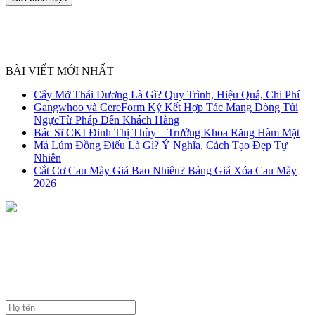
BÀI VIẾT MỚI NHẤT
Cấy Mỡ Thái Dương Là Gì? Quy Trình, Hiệu Quả, Chi Phí
Gangwhoo và CereForm Ký Kết Hợp Tác Mang Dòng Túi
NgựcTừ Pháp Đến Khách Hàng
Bác Sĩ CKI Đinh Thị Thùy – Trưởng Khoa Răng Hàm Mặt
Má Lúm Đồng Điếu Là Gì? Ý Nghĩa, Cách Tạo Đẹp Tự
Nhiên
Cắt Cơ Cau Mày Giá Bao Nhiêu? Bảng Giá Xóa Cau Mày
2026
NHẬN TƯ VẤN MIỄN PHÍ
TỪ BÁC SĨ