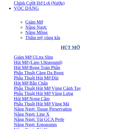
Chỉnh Cười Hở Lợi (Nướu)
VÓC DÁNG
Giảm Mỡ
Nâng Ngực
Nâng Mông
Thẩm mỹ vùng kín
HÚT MỠ
Giảm Mỡ ULtra Slim
Hút Mỡ (Lipo Ultrasound)
Hút Mỡ Bụng Toàn Phần
Phẫu Thuật Căng Da Bụng
Phẫu Thuật Hút Mỡ Đùi
Hút Mỡ Bắp Chân
Phẫu Thuật Hút Mỡ Vùng Cánh Tay
Phẫu Thuật Hút Mỡ Vùng Lưng
Hút Mỡ Nọng Cằm
Phẫu Thuật Hút Mỡ Vùng Má
Nâng Ngực Tissue Preservation
Nâng Ngực Line X
Nâng Ngực Túi GCA Perle
Nâng Ngực Ergonomix