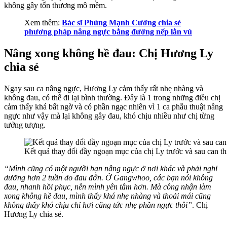
không gây tổn thương mô mềm.
Xem thêm:
Bác sĩ Phùng Mạnh Cường chia sẻ
phương pháp nâng ngực bằng đường nếp lằn vú
Nâng xong không hề đau: Chị Hương Ly
chia sẻ
Ngay sau ca nâng ngực, Hương Ly cảm thấy rất nhẹ nhàng và
không đau, có thể đi lại bình thường. Đây là 1 trong những điều chị
cảm thấy khá bất ngờ và có phần ngạc nhiên vì 1 ca phẫu thuật nâng
ngực như vậy mà lại không gây đau, khó chịu nhiều như chị từng
tưởng tượng.
Kết quả thay đổi đầy ngoạn mục của chị Ly trước và sau can th
“Mình cũng có một người bạn nâng ngực ở nơi khác và phải nghỉ
dưỡng hơn 2 tuần do đau đớn. Ở Gangwhoo, các bạn nói không
đau, nhanh hồi phục, nên mình yên tâm hơn. Mà công nhận làm
xong không hề đau, mình thấy khá nhẹ nhàng và thoải mái cũng
không thấy khó chịu chỉ hơi căng tức nhẹ phần ngực thôi”
. Chị
Hương Ly chia sẻ.