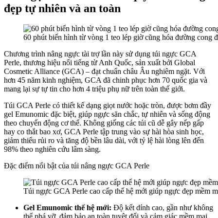
đẹp tự nhiên và an toàn
60 phút biến hình từ vòng 1 teo lép giờ cũng hóa đường cong 
Chương trình nâng ngực tài trợ lần này sử dụng túi ngực GCA
Perle, thương hiệu nổi tiếng từ Anh Quốc, sản xuất bởi Global
Cosmetic Alliance (GCA) – đạt chuẩn châu Âu nghiêm ngặt. Với
hơn 45 năm kinh nghiệm, GCA đã chinh phục hơn 70 quốc gia và
mang lại sự tự tin cho hơn 4 triệu phụ nữ trên toàn thế giới.
Túi GCA Perle có thiết kế dạng giọt nước hoặc tròn, được bơm đầy
gel Emunomic đặc biệt, giúp ngực săn chắc, tự nhiên và sống động
theo chuyển động cơ thể. Không giống các túi cũ dễ gây nếp gấp
hay co thắt bao xơ, GCA Perle tập trung vào sự hài hòa sinh học,
giảm thiểu rủi ro và tăng độ bền lâu dài, với tỷ lệ hài lòng lên đến
98% theo nghiên cứu lâm sàng.
Đặc điểm nổi bật của túi nâng ngực GCA Perle
Túi ngực GCA Perle cao cấp thế hệ mới giúp ngực đẹp mềm mạ
Gel Emunomic thế hệ mới:
Độ kết dính cao, gần như không
thể phá vỡ, đảm bảo an toàn tuyệt đối và cảm giác mềm mại