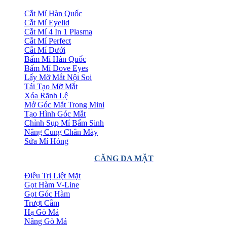
Cắt Mí Hàn Quốc
Cắt Mí Eyelid
Cắt Mí 4 In 1 Plasma
Cắt Mí Perfect
Cắt Mí Dưới
Bấm Mí Hàn Quốc
Bấm Mí Dove Eyes
Lấy Mỡ Mắt Nội Soi
Tái Tạo Mỡ Mắt
Xóa Rãnh Lệ
Mở Góc Mắt Trong Mini
Tạo Hình Góc Mắt
Chỉnh Sụp Mí Bẩm Sinh
Nâng Cung Chân Mày
Sửa Mí Hỏng
CĂNG DA MẶT
Điều Trị Liệt Mặt
Gọt Hàm V-Line
Gọt Góc Hàm
Trượt Cằm
Hạ Gò Má
Nâng Gò Má