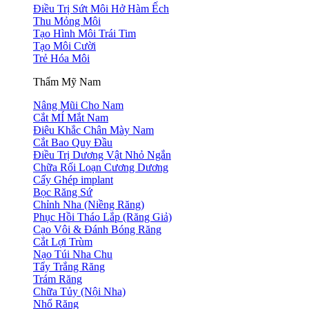
Điều Trị Sứt Môi Hở Hàm Ếch
Thu Mỏng Môi
Tạo Hình Môi Trái Tim
Tạo Môi Cười
Trẻ Hóa Môi
Thẩm Mỹ Nam
Nâng Mũi Cho Nam
Cắt MÍ Mắt Nam
Điêu Khắc Chân Mày Nam
Cắt Bao Quy Đầu
Điều Trị Dương Vật Nhỏ Ngắn
Chữa Rối Loạn Cương Dương
Cấy Ghép implant
Bọc Răng Sứ
Chỉnh Nha (Niềng Răng)
Phục Hồi Tháo Lắp (Răng Giả)
Cạo Vôi & Đánh Bóng Răng
Cắt Lợi Trùm
Nạo Túi Nha Chu
Tẩy Trắng Răng
Trám Răng
Chữa Tủy (Nội Nha)
Nhổ Răng