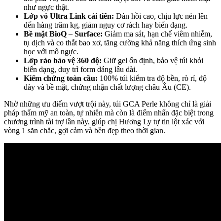
như ngực thật.
Lớp vỏ Ultra Link cải tiến:
Đàn hồi cao, chịu lực nén lên
đến hàng trăm kg, giảm nguy cơ rách hay biến dạng.
Bề mặt BioQ – Surface:
Giảm ma sát, hạn chế viêm nhiễm,
tụ dịch và co thắt bao xơ, tăng cường khả năng thích ứng sinh
học với mô ngực.
Lớp rào bảo vệ 360 độ:
Giữ gel ổn định, bảo vệ túi khỏi
biến dạng, duy trì form dáng lâu dài.
Kiểm chứng toàn cầu:
100% túi kiểm tra độ bền, rò rỉ, độ
dày và bề mặt, chứng nhận chất lượng châu Âu (CE).
Nhờ những ưu điểm vượt trội này, túi GCA Perle không chỉ là giải
pháp thẩm mỹ an toàn, tự nhiên mà còn là điểm nhấn đặc biệt trong
chương trình tài trợ lần này, giúp chị Hương Ly tự tin lột xác với
vòng 1 săn chắc, gợi cảm và bền đẹp theo thời gian.