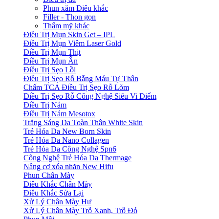
Phun xăm Điêu khắc
Filler - Thon gọn
Thẩm mỹ khác
Điều Trị Mụn Skin Get – IPL
Điều Trị Mụn Viêm Laser Gold
Điều Trị Mụn Thịt
Điều Trị Mụn Ẩn
Điều Trị Sẹo Lồi
Điều Trị Sẹo Rỗ Bằng Máu Tự Thân
Chấm TCA Điều Trị Sẹo Rỗ Lõm
Điều Trị Sẹo Rỗ Công Nghệ Siêu Vi Điểm
Điều Trị Nám
Điều Trị Nám Mesotox
Trắng Sáng Da Toàn Thân White Skin
Trẻ Hóa Da New Born Skin
Trẻ Hóa Da Nano Collagen
Trẻ Hóa Da Công Nghệ Spn6
Công Nghệ Trẻ Hóa Da Thermage
Nâng cơ xóa nhăn New Hifu
Phun Chân Mày
Điêu Khắc Chân Mày
Điêu Khắc Sửa Lại
Xử Lý Chân Mày Hư
Xử Lý Chân Mày Trỗ Xanh, Trỗ Đỏ