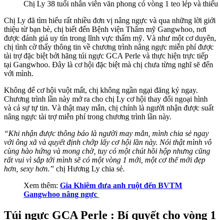
Chị Ly 38 tuổi nhân viên văn phong có vòng 1 teo lép và thiếu
Chị Ly đã tìm hiểu rất nhiều đơn vị nâng ngực và qua những lời giới
thiệu từ bạn bè, chị biết đến Bệnh viện Thẩm mỹ Gangwhoo, nơi
được đánh giá uy tín trong lĩnh vực thẩm mỹ. Và như một cơ duyên,
chị tình cờ thấy thông tin về chương trình nâng ngực miễn phí được
tài trợ đặc biệt bởi hãng túi ngực GCA Perle và thực hiện trực tiếp
tại Gangwhoo. Đây là cơ hội đặc biệt mà chị chưa từng nghĩ sẽ đến
với mình.
Không để cơ hội vuột mất, chị không ngần ngại đăng ký ngay.
Chương trình lần này mở ra cho chị Ly cơ hội thay đổi ngoại hình
và cả sự tự tin. Và thật may mắn, chị chính là người nhận được suất
nâng ngực tài trợ miễn phí trong chương trình lần này.
“Khi nhận được thông báo là người may mắn, mình chia sẻ ngay
với ông xã và quyết định chớp lấy cơ hội lần này. Nói thật mình vô
cùng hào hứng và mong chờ, tuy có một chút hồi hộp nhưng cũng
rất vui vì sắp tới mình sẽ có một vòng 1 mới, một cơ thể mới đẹp
hơn, sexy hơn.”
chị Hương Ly chia sẻ.
Xem thêm:
Gia Khiêm đưa anh ruột đến BVTM
Gangwhoo nâng ngực
Túi ngực GCA Perle : Bí quyết cho vòng 1