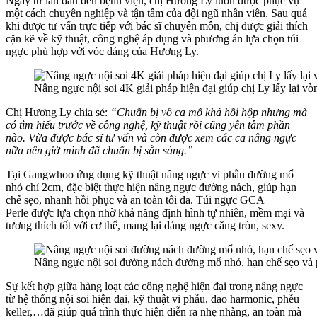
Ngay từ lần đầu đến bệnh viện, chị Hương Ly luôn được phục vụ
một cách chuyên nghiệp và tận tâm của đội ngũ nhân viên. Sau quá
khi được tư vấn trực tiếp với bác sĩ chuyên môn, chị được giải thích
cặn kẽ về kỹ thuật, công nghệ áp dụng và phương án lựa chọn túi
ngực phù hợp với vóc dáng của Hương Ly.
Nâng ngực nội soi 4K giải pháp hiện đại giúp chị Ly lấy lại vò
Chị Hương Ly chia sẻ:
“Chuẩn bị vô ca mổ khá hồi hộp nhưng mà
có tìm hiểu trước về công nghệ, kỹ thuật rồi cũng yên tâm phần
nào. Vừa được bác sĩ tư vấn và còn được xem các ca nâng ngực
nữa nên giờ mình đã chuẩn bị sẵn sàng.”
Tại Gangwhoo ứng dụng kỹ thuật nâng ngực vi phẫu đường mổ
nhỏ chỉ 2cm, đặc biệt thực hiện nâng ngực đường nách, giúp hạn
chế sẹo, nhanh hồi phục và an toàn tối đa. Túi ngực GCA
Perle
được lựa chọn nhờ khả năng định hình tự nhiên, mềm mại và
tương thích tốt với cơ thể, mang lại dáng ngực căng tròn, sexy.
Nâng ngực nội soi đường nách đường mổ nhỏ, hạn chế sẹo và 
Sự kết hợp giữa hàng loạt các công nghệ hiện đại trong nâng ngực
từ hệ thống nội soi hiện đại, kỹ thuật vi phẫu, dao harmonic, phễu
keller,…đã giúp quá trình thực hiện diễn ra nhẹ nhàng, an toàn mà