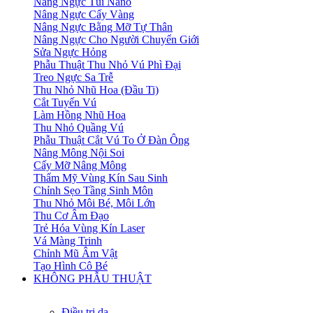
Nâng Ngực Túi Nano
Nâng Ngực Cấy Vàng
Nâng Ngực Bằng Mỡ Tự Thân
Nâng Ngực Cho Người Chuyển Giới
Sửa Ngực Hỏng
Phẫu Thuật Thu Nhỏ Vú Phì Đại
Treo Ngực Sa Trễ
Thu Nhỏ Nhũ Hoa (Đầu Ti)
Cắt Tuyến Vú
Làm Hồng Nhũ Hoa
Thu Nhỏ Quầng Vú
Phẫu Thuật Cắt Vú To Ở Đàn Ông
Nâng Mông Nội Soi
Cấy Mỡ Nâng Mông
Thẩm Mỹ Vùng Kín Sau Sinh
Chỉnh Sẹo Tầng Sinh Môn
Thu Nhỏ Môi Bé, Môi Lớn
Thu Cơ Âm Đạo
Trẻ Hóa Vùng Kín Laser
Vá Màng Trinh
Chỉnh Mũ Âm Vật
Tạo Hình Cô Bé
KHÔNG PHẪU THUẬT
Điều trị da