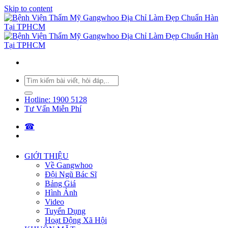
Skip to content
Hotline: 1900 5128
Tư Vấn Miễn Phí
☎︎
GIỚI THIỆU
Về Gangwhoo
Đội Ngũ Bác Sĩ
Bảng Giá
Hình Ảnh
Video
Tuyển Dụng
Hoạt Động Xã Hội