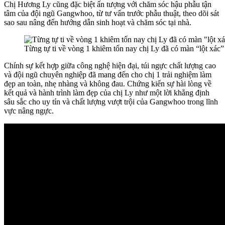
Chị Hương Ly cũng đặc biệt ấn tượng với chăm sóc hậu phẫu tận
tâm của đội ngũ Gangwhoo, từ tư vấn trước phẫu thuật, theo dõi sát
sao sau nâng đến hướng dẫn sinh hoạt và chăm sóc tại nhà.
Từng tự ti về vòng 1 khiêm tốn nay chị Ly đã có màn “lột 
Chính sự kết hợp giữa công nghệ hiện đại, túi ngực chất lượng cao
và đội ngũ chuyên nghiệp đã mang đến cho chị 1 trải nghiệm làm
đẹp an toàn, nhẹ nhàng và không đau. Chứng kiến sự hài lòng về
kết quả và hành trình làm đẹp của chị Ly như một lời khẳng định
sâu sắc cho uy tín và chất lượng vượt trội của Gangwhoo trong lĩnh
vực nâng ngực.