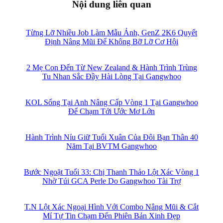
Nội dung liên quan
Từng Lỡ Nhiều Job Làm Mẫu Ảnh, GenZ 2K6 Quyết
Định Nâng Mũi Để Không Bỡ Lỡ Cơ Hội
2 Mẹ Con Đến Từ New Zealand & Hành Trình Trùng
Tu Nhan Sắc Đầy Hài Lòng Tại Gangwhoo
KOL Sống Tại Anh Nâng Cấp Vòng 1 Tại Gangwhoo
Để Chạm Tới Ước Mơ Lớn
Hành Trình Níu Giữ Tuổi Xuân Của Đôi Bạn Thân 40
Năm Tại BVTM Gangwhoo
Bước Ngoặt Tuổi 33: Chị Thanh Thảo Lột Xác Vòng 1
Nhờ Túi GCA Perle Do Gangwhoo Tài Trợ
T.N Lột Xác Ngoại Hình Với Combo Nâng Mũi & Cắt
Mí Tự Tin Chạm Đến Phiên Bản Xinh Đẹp