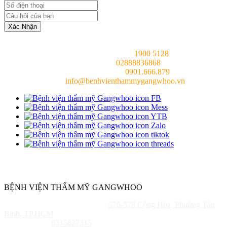
Xác Nhận
Tổng đài chung (24/7):
1900 5128
Hotline (24/7):
02888836868
Bác sĩ tư vấn (24/7):
0901.666.879
Email:
info@benhvienthammygangwhoo.vn
Chịu trách nhiệm nội dung:
Bác sĩ Phùng Mạnh Cường
BỆNH VIỆN THẨM MỸ GANGWHOO
Địa Chỉ: TP. HỒ CHÍ MINH:
576-578 Cộng Hòa, Phường Tân
Bình, TP.HCM
Mã Số Thuế:
0315827315