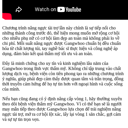
Chương trình nâng ngực tài trợ lần này chính là sự tiếp nối cho
những thành công trước đó, thể hiện mong muốn mở rộng cơ hội
cho nhiều phụ nữ có cơ hội làm đẹp an toàn mà không phải lo về
chi phí. Mỗi suất nâng ngực được Gangwhoo chuẩn bị đều chuẩn
hóa từ chất lượng túi, tay nghề bác sĩ thực hiện và công nghệ áp
dụng, đảm bảo kết quả thẩm mỹ tối ưu và an toàn.
Đây là minh chứng cho uy tín và kinh nghiệm lâu năm của
Gangwhoo trong lĩnh vực thẩm mỹ. Không chỉ tập trung vào chất
lượng dịch vụ, bệnh viện còn tiên phong tạo ra những chương trình
ý nghĩa, giúp phái đẹp cảm thấy được quan tâm và trân trọng, đồng
thời truyền cảm hứng để họ tự tin hơn với ngoại hình và cuộc sống
của mình.
Nếu bạn cũng đang có ý định nâng cấp vòng 1, hãy thường xuyên
theo dõi bệnh viện thẩm mỹ Gangwhoo. Vì có thể bạn sẽ là người
may mắn tiếp theo được Gangwhoo lựa chọn để trải nghiệm nâng
ngực tài trợ, mở ra cơ hội lột xác, lấy lại vòng 1 săn chắc, gợi cảm
và sự tự tin trọn vẹn.