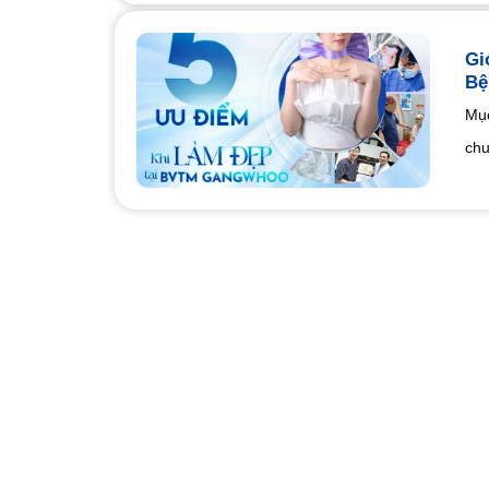
Gi
Bệ
Mục
chu