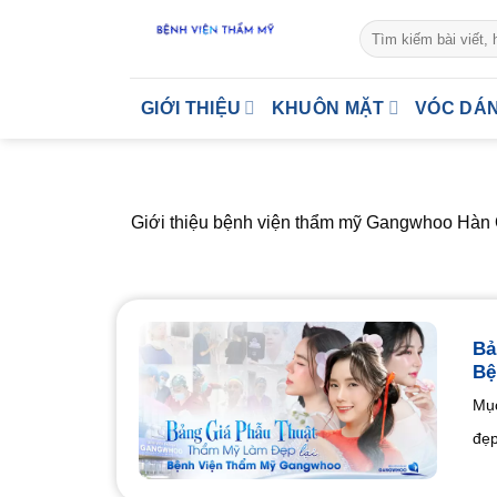
Skip
to
content
GIỚI THIỆU
KHUÔN MẶT
VÓC DÁ
Giới thiệu bệnh viện thẩm mỹ Gangwhoo Hàn Qu
Bả
Bệ
Mục
đẹp 