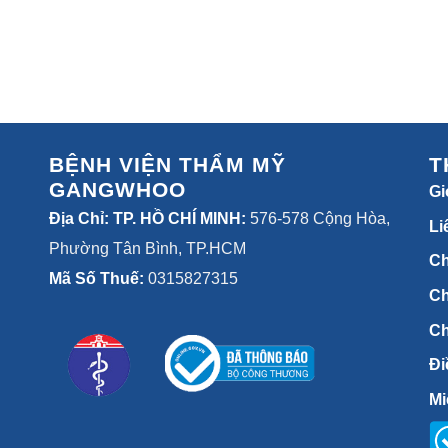
BỆNH VIỆN THẨM MỸ
T
GANGWHOO
Gi
Địa Chỉ: TP. HỒ CHÍ MINH:
576-578 Cộng Hòa,
Li
Phường Tân Bình, TP.HCM
C
Mã Số Thuế:
0315827315
Ch
Ch
Đi
Mi