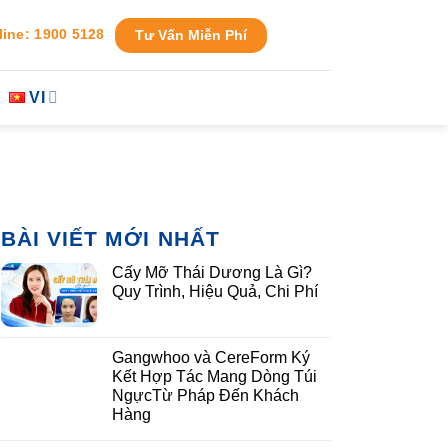
line: 1900 5128
Tư Vấn Miễn Phí
VI
BÀI VIẾT MỚI NHẤT
Cấy Mỡ Thái Dương Là Gì?
Quy Trình, Hiệu Quả, Chi Phí
Gangwhoo và CereForm Ký
Kết Hợp Tác Mang Dòng Túi
NgựcTừ Pháp Đến Khách
Hàng