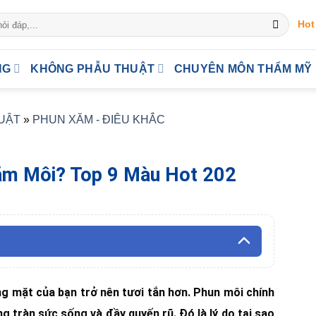
Hot
NG
KHÔNG PHẪU THUẬT
CHUYÊN MÔN THẨM MỸ
UẬT
»
PHUN XĂM - ĐIÊU KHẮC
Xăm Môi? Top 9 Màu Hot 202
g mặt của bạn trở nên tươi tắn hơn. Phun môi chính
g tràn sức sống và đầy quyến rũ. Đó là lý do tại sao