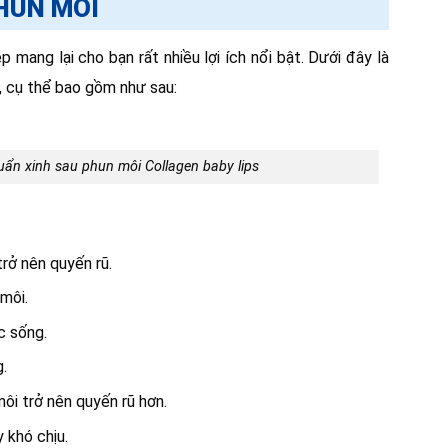
PHUN MÔI
ang lại cho bạn rất nhiều lợi ích nổi bật. Dưới đây là
, cụ thể bao gồm như sau:
ẩn xinh sau phun môi Collagen baby lips
trở nên quyến rũ.
môi.
c sống.
.
ôi trở nên quyến rũ hơn.
 khó chịu.