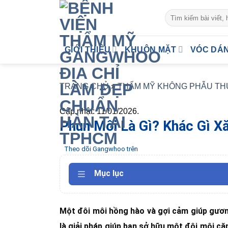
Skip
to
content
GIỚI THIỆU
KHUÔN MẶT
VÓC DÁ
TRANG CHỦ
»
THẨM MỸ KHÔNG PHẪU TH
Cập nhật: 11/01/2026.
Phun Môi Là Gì? Khác Gì 
Theo dõi Gangwhoo trên
Mục lục
Một đôi môi hồng hào và gợi cảm giúp gươn
là giải pháp giúp bạn sở hữu một đôi môi căn