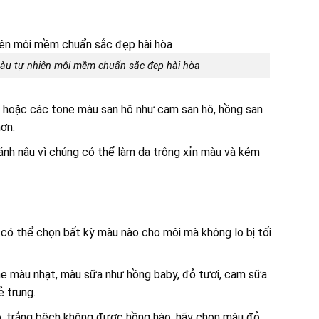
màu tự nhiên môi mềm chuẩn sắc đẹp hài hòa
 hoặc các tone màu san hô như cam san hô, hồng san
hơn.
nh nâu vì chúng có thể làm da trông xỉn màu và kém
 có thể chọn bất kỳ màu nào cho môi mà không lo bị tối
ne màu nhạt, màu sữa như hồng baby, đỏ tươi, cam sữa.
ẻ trung.
o, trắng bệch không được hồng hào, hãy chọn màu đỏ