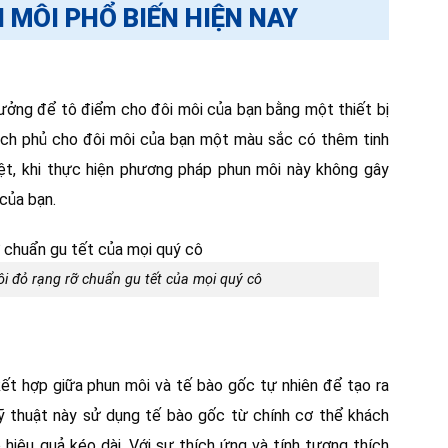
MÔI PHỔ BIẾN HIỆN NAY
 tưởng để tô điểm cho đôi môi của bạn bằng một thiết bị
ách phủ cho đôi môi của bạn một màu sắc có thêm tinh
ệt, khi thực hiện phương pháp phun môi này không gây
của bạn.
i đỏ rạng rỡ chuẩn gu tết của mọi quý cô
t hợp giữa phun môi và tế bào gốc tự nhiên để tạo ra
ỹ thuật này sử dụng tế bào gốc từ chính cơ thể khách
 hiệu quả kéo dài. Với sự thích ứng và tính tương thích