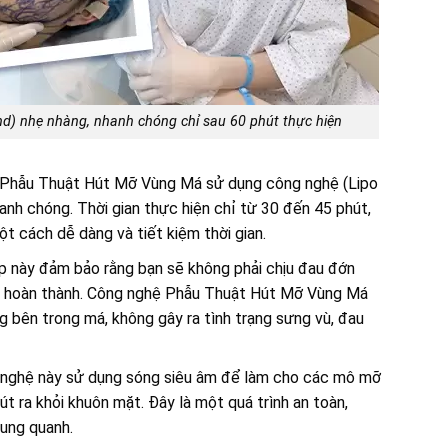
d) nhẹ nhàng, nhanh chóng chỉ sau 60 phút thực hiện
Phẫu Thuật Hút Mỡ Vùng Má sử dụng công nghệ (Lipo
anh chóng. Thời gian thực hiện chỉ từ 30 đến 45 phút,
ột cách dễ dàng và tiết kiệm thời gian.
 này đảm bảo rằng bạn sẽ không phải chịu đau đớn
khi hoàn thành. Công nghệ Phẫu Thuật Hút Mỡ Vùng Má
g bên trong má, không gây ra tình trạng sưng vù, đau
nghệ này sử dụng sóng siêu âm để làm cho các mô mỡ
t ra khỏi khuôn mặt. Đây là một quá trình an toàn,
xung quanh.