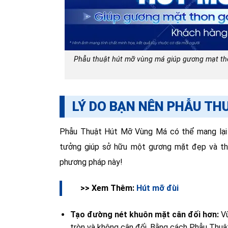
Phẫu thuật hút mỡ vùng má giúp gương mạt tho
LÝ DO BẠN NÊN PHẪU TH
Phẫu Thuật Hút Mỡ Vùng Má có thể mang lại nh
tưởng giúp sở hữu một gương mặt đẹp và than
phương pháp này!
>> Xem Thêm:
Hút mỡ đùi
Tạo đường nét khuôn mặt cân đối hơn:
V
tròn và không cân đối. Bằng cách Phẫu Thu