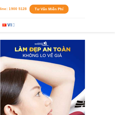
line: 1900 5128
Tư Vấn Miễn Phí
VI