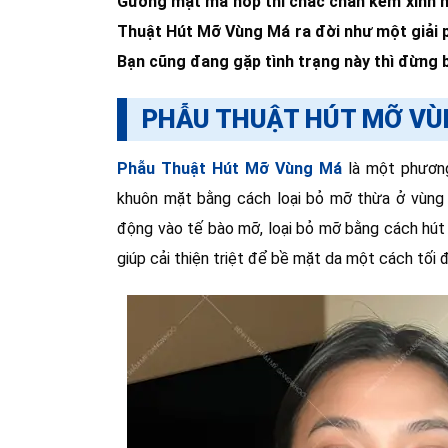
Gương mặt má hóp thì chắc chắn kém xinh 
Thuật Hút Mỡ Vùng Má ra đời như một giải ph
Bạn cũng đang gặp tình trạng này thì đừng bỏ
PHẪU THUẬT HÚT MỠ VÙN
Phẫu Thuật Hút Mỡ Vùng Má
là một phương
khuôn mặt bằng cách loại bỏ mỡ thừa ở vùng 
động vào tế bào mỡ, loại bỏ mỡ bằng cách hút 
giúp cải thiện triệt để bề mặt da một cách tối 