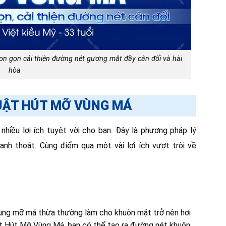
n gọn cải thiện đường nét gương mặt đầy cân đối và hài
hòa
UẬT HÚT MỠ VÙNG MÁ
iều lợi ích tuyệt vời cho bạn. Đây là phương pháp lý
h thoát. Cùng điểm qua một vài lợi ích vượt trội về
ùng mỡ má thừa thường làm cho khuôn mặt trở nên hơi
ật Hút Mỡ Vùng Má, bạn có thể tạo ra đường nét khuôn