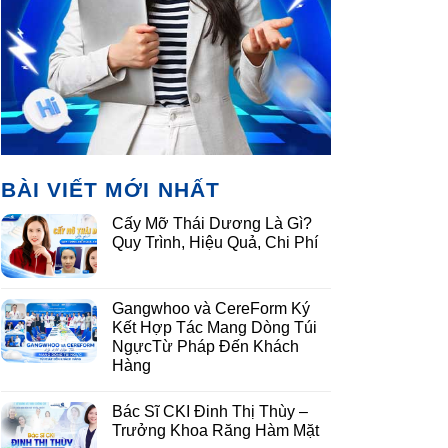
BÀI VIẾT MỚI NHẤT
Cấy Mỡ Thái Dương Là Gì?
Quy Trình, Hiệu Quả, Chi Phí
Gangwhoo và CereForm Ký
Kết Hợp Tác Mang Dòng Túi
NgựcTừ Pháp Đến Khách
Hàng
Bác Sĩ CKI Đinh Thị Thùy –
Trưởng Khoa Răng Hàm Mặt