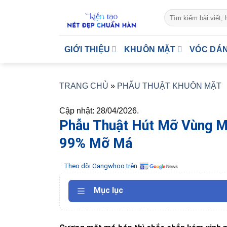
Skip
to
content
GIỚI THIỆU
KHUÔN MẶT
VÓC DÁ
TRANG CHỦ
»
PHẪU THUẬT KHUÔN MẶT
Cập nhật: 28/04/2026.
Phẫu Thuật Hút Mỡ Vùng Má
99% Mỡ Má
Theo dõi Gangwhoo trên
Mục lục