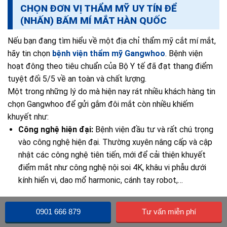
CHỌN ĐƠN VỊ THẨM MỸ UY TÍN ĐỂ
(NHẤN) BẤM MÍ MẮT HÀN QUỐC
Nếu bạn đang tìm hiểu về một địa chỉ thẩm mỹ cắt mí mắt,
hãy tin chọn
bệnh viện thẩm mỹ Gangwhoo
. Bệnh viện
hoạt đông theo tiêu chuẩn của Bộ Y tế đã đạt thang điểm
tuyệt đối 5/5 về an toàn và chất lượng.
Một trong những lý do mà hiện nay rát nhiều khách hàng tin
chọn Gangwhoo để gửi gắm đôi mắt còn nhiều khiếm
khuyết như:
Công nghệ hiện đại:
Bệnh viện đầu tư và rất chú trọng
vào công nghệ hiện đại. Thường xuyên nâng cấp và cập
nhật các công nghệ tiên tiến, mới để cải thiện khuyết
điểm mắt như công nghệ nội soi 4K, khâu vi phẫu dưới
kính hiển vi, dao mổ harmonic, cánh tay robot,…
0901 666 879
Tư vấn miễn phí