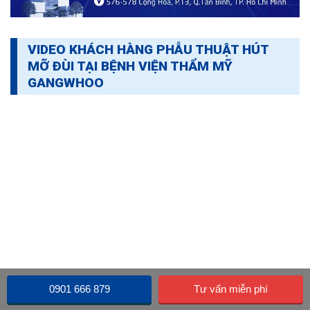
VIDEO KHÁCH HÀNG PHẪU THUẬT HÚT
MỠ ĐÙI TẠI BỆNH VIỆN THẨM MỸ
GANGWHOO
0901 666 879
Tư vấn miễn phí