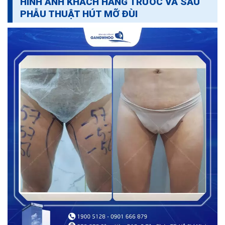
HÌNH ẢNH KHÁCH HÀNG TRƯỚC VÀ SAU
PHẪU THUẬT HÚT MỠ ĐÙI