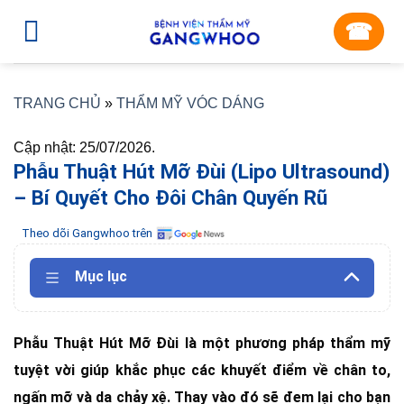
Skip
☎︎
to
content
TRANG CHỦ
»
THẨM MỸ VÓC DÁNG
Cập nhật: 25/07/2026.
Phẫu Thuật Hút Mỡ Đùi (Lipo Ultrasound)
– Bí Quyết Cho Đôi Chân Quyến Rũ
Theo dõi Gangwhoo trên
Mục lục
Phẫu Thuật Hút Mỡ Đùi là một phương pháp thẩm mỹ
tuyệt vời giúp khắc phục các khuyết điểm về chân to,
ngấn mỡ và da chảy xệ. Thay vào đó sẽ đem lại cho bạn