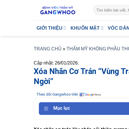
Skip
to
content
GIỚI THIỆU
KHUÔN MẶT
VÓC DÁ
TRANG CHỦ
»
THẨM MỸ KHÔNG PHẪU TH
Cập nhật: 26/01/2026.
Xóa Nhăn Cơ Trán “Vùng T
Ngời”
Theo dõi Gangwhoo trên
Mục lục