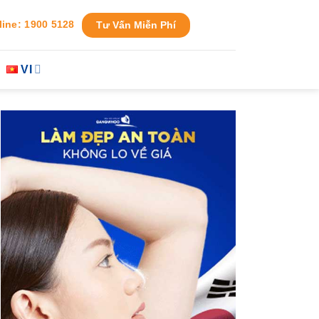
line: 1900 5128
Tư Vấn Miễn Phí
VI