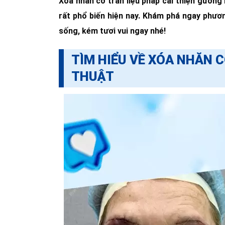
Xóa nhăn cơ trán liệu pháp cải thiện gương
rất phổ biến hiện nay. Khám phá ngay phươn
sống, kém tươi vui ngay nhé!
TÌM HIỂU VỀ XÓA NHĂN 
THUẬT