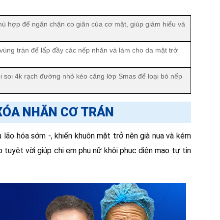
 phù hợp để ngăn chặn co giãn của cơ mặt, giúp giảm hiểu và
ùng trán để lấp đầy các nếp nhăn và làm cho da mặt trở
i soi 4k rạch đường nhỏ kéo căng lớp Smas để loại bỏ nếp
 XÓA NHĂN CƠ TRÁN
u lão hóa sớm -, khiến khuôn mặt trở nên già nua và kém
áp tuyệt vời giúp chị em phụ nữ khôi phục diện mạo tự tin