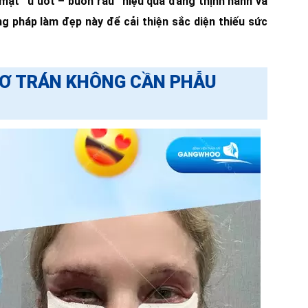
 mặt “u uốt – buồn rầu” hiệu quả đang thịnh hành và
g pháp làm đẹp này để cải thiện sắc diện thiếu sức
CƠ TRÁN KHÔNG CẦN PHẪU