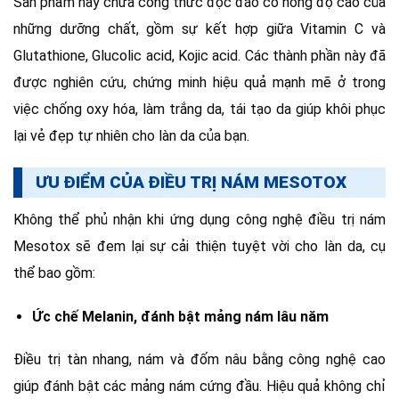
Sản phẩm này chứa công thức độc đáo có nồng độ cao của
những dưỡng chất, gồm sự kết hợp giữa Vitamin C và
Glutathione, Glucolic acid, Kojic acid. Các thành phần này đã
được nghiên cứu, chứng minh hiệu quả mạnh mẽ ở trong
việc chống oxy hóa, làm trắng da, tái tạo da giúp khôi phục
lại vẻ đẹp tự nhiên cho làn da của bạn.
ƯU ĐIỂM CỦA ĐIỀU TRỊ NÁM MESOTOX
Không thể phủ nhận khi ứng dụng công nghệ điều trị nám
Mesotox sẽ đem lại sự cải thiện tuyệt vời cho làn da, cụ
thể bao gồm:
Ức chế Melanin, đánh bật mảng nám lâu năm
Điều trị tàn nhang, nám và đốm nâu bằng công nghệ cao
giúp đánh bật các mảng nám cứng đầu. Hiệu quả không chỉ