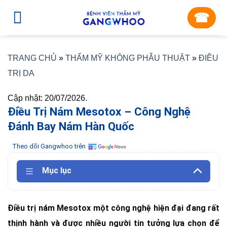
Skip
☎︎
to
content
TRANG CHỦ
»
THẨM MỸ KHÔNG PHẪU THUẬT
»
ĐIỀU
TRỊ DA
Cập nhật: 20/07/2026.
Điều Trị Nám Mesotox – Công Nghệ
Đánh Bay Nám Hàn Quốc
Theo dõi Gangwhoo trên
Mục lục
Điều trị nám Mesotox một công nghệ hiện đại đang rất
thịnh hành và được nhiều người tin tưởng lựa chọn để