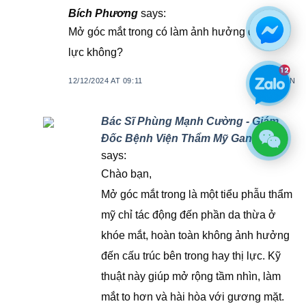
Bích Phương
says:
Mở góc mắt trong có làm ảnh hưởng đến thị
lực không?
12/12/2024 AT 09:11
BÌNH LUẬN
Bác Sĩ Phùng Mạnh Cường - Giám
Đốc Bệnh Viện Thẩm Mỹ Gangwhoo
says:
Chào bạn,
Mở góc mắt trong là một tiểu phẫu thẩm
mỹ chỉ tác động đến phần da thừa ở
khóe mắt, hoàn toàn không ảnh hưởng
đến cấu trúc bên trong hay thị lực. Kỹ
thuật này giúp mở rộng tầm nhìn, làm
mắt to hơn và hài hòa với gương mặt.