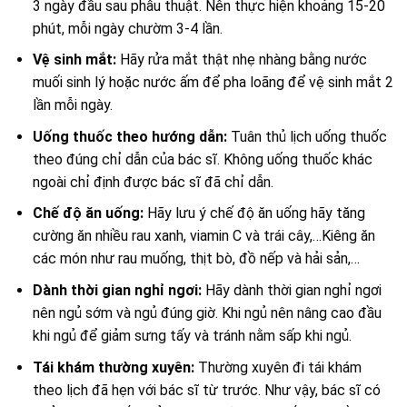
3 ngày đầu sau phẫu thuật. Nên thực hiện khoảng 15-20
phút, mỗi ngày chườm 3-4 lần.
Vệ sinh mắt:
Hãy rửa mắt thật nhẹ nhàng bằng nước
muối sinh lý hoặc nước ấm để pha loãng để vệ sinh mắt 2
lần mỗi ngày.
Uống thuốc theo hướng dẫn:
Tuân thủ lịch uống thuốc
theo đúng chỉ dẫn của bác sĩ. Không uống thuốc khác
ngoài chỉ định được bác sĩ đã chỉ dẫn.
Chế độ ăn uống:
Hãy lưu ý chế độ ăn uống hãy tăng
cường ăn nhiều rau xanh, viamin C và trái cây,…Kiêng ăn
các món như rau muống, thịt bò, đồ nếp và hải sản,…
Dành thời gian nghỉ ngơi:
Hãy dành thời gian nghỉ ngơi
nên ngủ sớm và ngủ đúng giờ. Khi ngủ nên nâng cao đầu
khi ngủ để giảm sưng tấy và tránh nằm sấp khi ngủ.
Tái khám thường xuyên:
Thường xuyên đi tái khám
theo lịch đã hẹn với bác sĩ từ trước. Như vậy, bác sĩ có