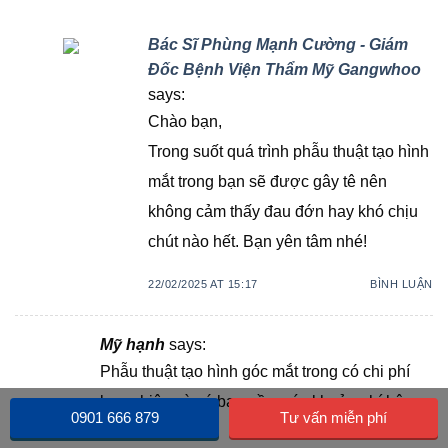
Bác Sĩ Phùng Mạnh Cường - Giám
Đốc Bệnh Viện Thẩm Mỹ Gangwhoo
says:
Chào bạn,
Trong suốt quá trình phẫu thuật tạo hình
mắt trong bạn sẽ được gây tê nên
không cảm thấy đau đớn hay khó chịu
chút nào hết. Bạn yên tâm nhé!
22/02/2025 AT 15:17
BÌNH LUẬN
Mỹ hạnh
says:
Phẫu thuật tạo hình góc mắt trong có chi phí
bao nhiêu và có bao gồm các khoản phí hậu
0901 666 879
Tư vấn miễn phí
phẫu không?