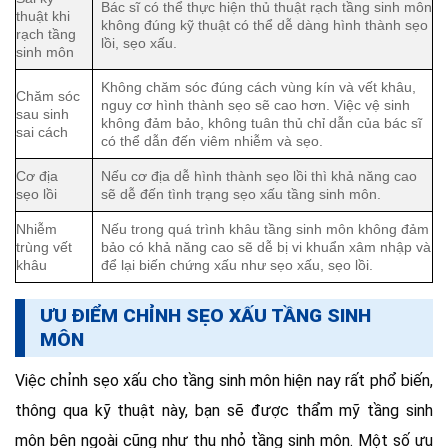
Bác sĩ có thể thực hiện thủ thuật rạch tầng sinh môn
thuật khi
không đúng kỹ thuật có thể dễ dàng hình thành sẹo
rạch tầng
lồi, sẹo xấu.
sinh môn
Không chăm sóc đúng cách vùng kín và vết khâu,
Chăm sóc
nguy cơ hình thành sẹo sẽ cao hơn. Việc vệ sinh
sau sinh
không đảm bảo, không tuân thủ chỉ dẫn của bác sĩ
sai cách
có thể dẫn đến viêm nhiễm và sẹo.
Cơ địa
Nếu cơ địa dễ hình thành sẹo lồi thì khả năng cao
sẹo lồi
sẽ dễ đến tình trạng sẹo xấu tầng sinh môn.
Nhiễm
Nếu trong quá trình khâu tầng sinh môn không đảm
trùng vết
bảo có khả năng cao sẽ dễ bị vi khuẩn xâm nhập và
khâu
để lại biến chứng xấu như sẹo xấu, sẹo lồi.
ƯU ĐIỂM CHỈNH SẸO XẤU TẦNG SINH
MÔN
Việc chỉnh sẹo xấu cho tầng sinh môn hiện nay rất phổ biến,
thông qua kỹ thuật này, bạn sẽ được thẩm mỹ tầng sinh
môn bên ngoài cũng như thu nhỏ tầng sinh môn. Một số ưu