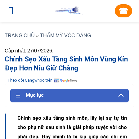
Skip
☎︎
to
content
TRANG CHỦ
»
THẨM MỸ VÓC DÁNG
Cập nhật: 27/07/2026.
Chỉnh Sẹo Xấu Tầng Sinh Môn Vùng Kín
Đẹp Hơn Níu Giữ Chàng
Theo dõi Gangwhoo trên
Mục lục
Chỉnh sẹo xấu tầng sinh môn, lấy lại sự tự tin
cho phụ nữ sau sinh là giải pháp tuyệt vời cho
phái đẹp. Đây chính là bí kíp giúp các chị em