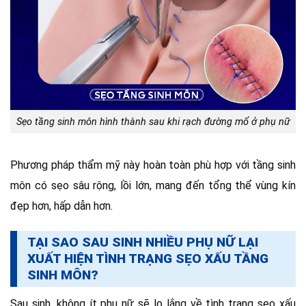
Sẹo tầng sinh môn hình thành sau khi rạch đường mổ ở phụ nữ
Phương pháp thẩm mỹ này hoàn toàn phù hợp với tầng sinh
môn có sẹo sâu rộng, lồi lớn, mang đến tổng thể vùng kín
đẹp hơn, hấp dẫn hơn.
TẠI SAO SAU SINH NHIỀU PHỤ NỮ LẠI
XUẤT HIỆN TÌNH TRẠNG SẸO XẤU TẦNG
SINH MÔN?
Sau sinh, không ít phụ nữ sẽ lo lắng về tình trạng sẹo xấu