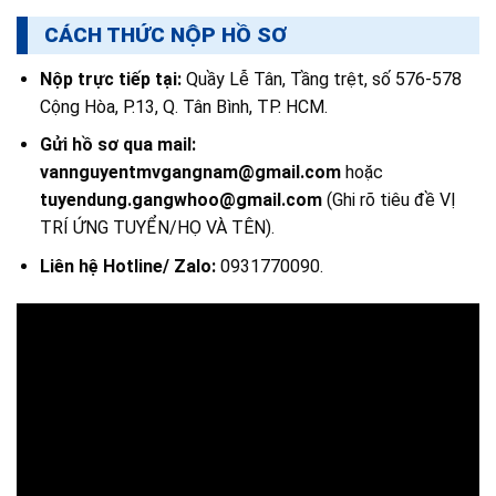
CÁCH THỨC NỘP HỒ SƠ
Nộp trực tiếp tại:
Quầy Lễ Tân, Tầng trệt, số 576-578
Cộng Hòa, P.13, Q. Tân Bình, TP. HCM.
Gửi hồ sơ qua mail:
vannguyentmvgangnam@gmail.com
hoặc
tuyendung.gangwhoo@gmail.com
(Ghi rõ tiêu đề VỊ
TRÍ ỨNG TUYỂN/HỌ VÀ TÊN).
Liên hệ Hotline/ Zalo:
0931770090.