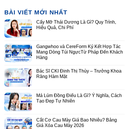
BÀI VIẾT MỚI NHẤT
Cấy Mỡ Thái Dương Là Gì? Quy Trình,
Hiệu Quả, Chi Phí
Gangwhoo và CereForm Ký Kết Hợp Tác
Mang Dòng Túi NgựcTừ Pháp Đến Khách
Hàng
Bác Sĩ CKI Đinh Thị Thùy – Trưởng Khoa
Răng Hàm Mặt
Má Lúm Đồng Điếu Là Gì? Ý Nghĩa, Cách
Tạo Đẹp Tự Nhiên
Cắt Cơ Cau Mày Giá Bao Nhiêu? Bảng
Giá Xóa Cau Mày 2026