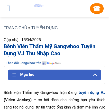
Skip
☎︎
to
content
TRANG CHỦ
»
TUYỂN DỤNG
Cập nhật: 16/04/2026.
Bệnh Viện Thẩm Mỹ Gangwhoo Tuyển
Dụng VJ Thu Nhập Cao
Theo dõi Gangwhoo trên
Mục lục
Bệnh viện Thẩm mỹ Gangwhoo
hiện đang
tuyển dụng VJ
(Video Jockey)
– cơ hội dành cho những bạn yêu thích
sáng tạo nội dung, tự tin trước ống kính và đam mê lĩnh vực