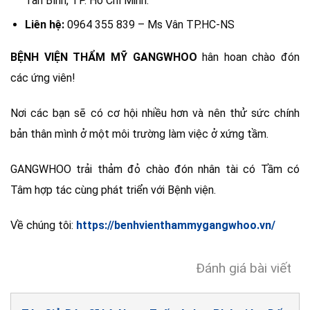
Tân Bình, TP. Hồ Chí Minh.
Liên hệ:
0964 355 839 – Ms Vân TP.HC-NS
BỆNH VIỆN THẨM MỸ GANGWHOO
hân hoan chào đón
các ứng viên!
Nơi các bạn sẽ có cơ hội nhiều hơn và nên thử sức chính
bản thân mình ở một môi trường làm việc ở xứng tầm.
GANGWHOO trải thảm đỏ chào đón nhân tài có Tầm có
Tâm hợp tác cùng phát triển với Bệnh viện.
Về chúng tôi:
https://benhvienthammygangwhoo.vn/
Đánh giá bài viết