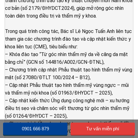
thành chương trình đào tạo kỹ thuật chuyên môn Nam khoa
cơ bản (số 2179/ĐHYDCT.2024), giúp mở rộng góc nhìn
toàn diện trong điều trị và thẩm mỹ y khoa.
Trong quá trình công tác, Bác sĩ Lê Ngọc Tuấn Anh liên tục
tham gia các chương trình đào tạo và cập nhật kiến thức y
khoa liên tục (CME), tiêu biểu như:
– Khóa đào tạo “Từ góc nhìn thẩm mỹ da về căng da mặt
bằng chỉ” (GCN số 144816/A002/GCN-ĐTNL),
– Chương trình cập nhật Phẫu thuật tạo hình thẩm mỹ vùng
mặt (số 27080/ĐTLT 100/2024 – B12),
– Cập nhật Phẫu thuật tạo hình thẩm mỹ vùng ngực – mũi
và thẩm mỹ nội khoa (số 01963/ĐHYDCT – 2025),
– Cập nhật kiến thức Ứng dụng công nghệ mới – xu hướng
điều trị sẹo và chăm sóc vết thương từ góc nhìn thẩm mỹ
(số 01264/ĐHYDCT – 2025),
– Chương trình Ứng dụng laser trong y học và thẩm mỹ (lần
0901 666 879
Tư vấn miễn phí
2), số 30315/QĐ 107 – 2025/GCN-HHYN.