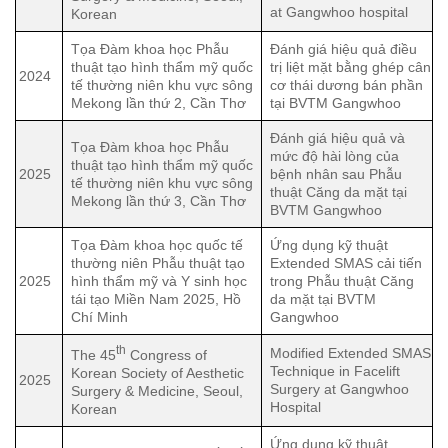
at Gangwhoo hospital
Korean
Tọa Đàm khoa học Phẫu
Đánh giá hiệu quả điều
thuật tạo hình thẩm mỹ quốc
trị liệt mặt bằng ghép cân
2024
tế thường niên khu vực sông
cơ thái dương bán phần
Mekong lần thứ 2, Cần Thơ
tại BVTM Gangwhoo
Đánh giá hiệu quả và
Tọa Đàm khoa học Phẫu
mức độ hài lòng của
thuật tạo hình thẩm mỹ quốc
2025
bệnh nhân sau Phẫu
tế thường niên khu vực sông
thuật Căng da mặt tại
Mekong lần thứ 3, Cần Thơ
BVTM Gangwhoo
Tọa Đàm khoa học quốc tế
Ứng dụng kỹ thuật
thường niên Phẫu thuật tạo
Extended SMAS cải tiến
2025
hình thẩm mỹ và Y sinh học
trong Phẫu thuật Căng
tái tạo Miền Nam 2025, Hồ
da mặt tại BVTM
Chí Minh
Gangwhoo
th
Modified Extended SMAS
The 45
Congress of
Technique in Facelift
Korean Society of Aesthetic
2025
Surgery at Gangwhoo
Surgery & Medicine, Seoul,
Hospital
Korean
Ứng dụng kỹ thuật