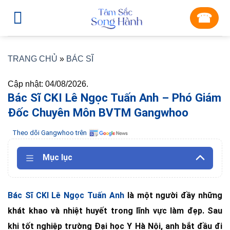
Skip
☎︎
to
content
TRANG CHỦ
»
BÁC SĨ
Cập nhật: 04/08/2026.
Bác Sĩ CKI Lê Ngọc Tuấn Anh – Phó Giám
Đốc Chuyên Môn BVTM Gangwhoo
Theo dõi Gangwhoo trên
Mục lục
Bác Sĩ CKI Lê Ngọc Tuấn Anh
là một người đầy những
khát khao và nhiệt huyết trong lĩnh vực làm đẹp. Sau
khi tốt nghiệp trường Đại học Y Hà Nội, anh bắt đầu đi