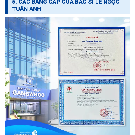
5. CÁC BẰNG CẤP CỦA BÁC SĨ LÊ NGỌC
TUẤN ANH