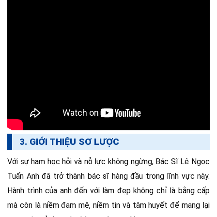
3. GIỚI THIỆU SƠ LƯỢC
Với sự ham học hỏi và nỗ lực không ngừng, Bác Sĩ Lê Ngọc
Tuấn Anh đã trở thành bác sĩ hàng đầu trong lĩnh vực này.
Hành trình của anh đến với làm đẹp không chỉ là bằng cấp
mà còn là niềm đam mê, niềm tin và tâm huyết để mang lại