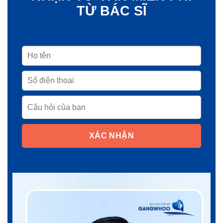
TỪ BÁC SĨ
XÁC NHẬN