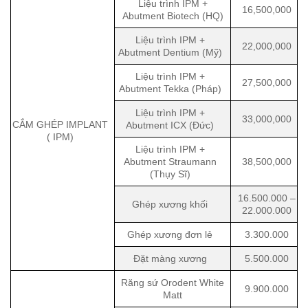
Liệu trình IPM +
16,500,000
Abutment Biotech (HQ)
Liệu trình IPM +
22,000,000
Abutment Dentium (Mỹ)
Liệu trình IPM +
27,500,000
Abutment Tekka (Pháp)
Liệu trình IPM +
33,000,000
CẮM GHÉP IMPLANT
Abutment ICX (Đức)
( IPM)
Liệu trình IPM +
Abutment Straumann
38,500,000
(Thụy Sĩ)
16.500.000 –
Ghép xương khối
22.000.000
Ghép xương đơn lẻ
3.300.000
Đặt màng xương
5.500.000
Răng sứ Orodent White
9.900.000
Matt