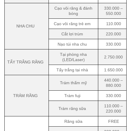
Cạo vôi răng & đánh
330.000 –
bóng
550.000
Cạo vôi răng trẻ em
110.000
NHA CHU
Cắt lợi trùm
220.000
Nạo túi nha chu
330.000
Tại phòng nha
2.750.000
(LED/Laser)
TẨY TRẮNG RĂNG
Tẩy trắng tại nhà
1.650.000
440.000 –
Trám thẩm mỹ
880.000
TRÁM RĂNG
Trám fuji
330.000
110.000 –
Trám răng sữa
220.000
Răng sữa
FREE