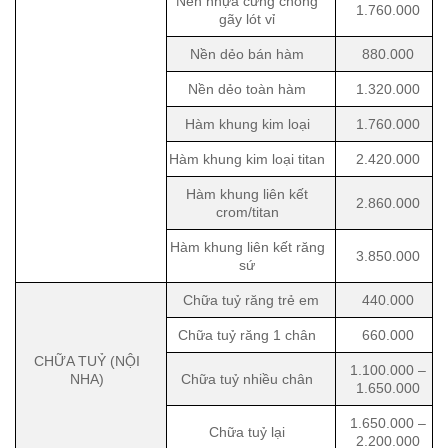
Nền nhựa cứng chống
1.760.000
gãy lót vỉ
Nền dẻo bán hàm
880.000
Nền dẻo toàn hàm
1.320.000
Hàm khung kim loại
1.760.000
Hàm khung kim loại titan
2.420.000
Hàm khung liên kết
2.860.000
crom/titan
Hàm khung liên kết răng
3.850.000
sứ
Chữa tuỷ răng trẻ em
440.000
Chữa tuỷ răng 1 chân
660.000
CHỮA TUỶ (NỘI
1.100.000 –
NHA)
Chữa tuỷ nhiều chân
1.650.000
1.650.000 –
Chữa tuỷ lại
2.200.000