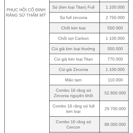
Sứ (kim loại Titan) Full
1.100.000
PHỤC HỒI CỐ ĐỊNH
RĂNG SỨ THẨM MỸ
Sứ full zirconia
2.750.000
Chốt kim loại
550.000
Chốt sợi Carbon
1.100.000
Cùi giả kim loại thường
550.000
Cùi giả kim loại Titan
770.000
Cùi giả Zirconia
1.100.000
Mão tạm
110.000
Combo 16 răng sứ
52.800.000
Zirconia nguyên khối
Combo 16 răng sứ full
29.700.000
kim loại
Combo 16 răng sứ
88.000.000
Cercon