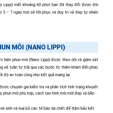
no Lippi) mất khoảng 60 phút bạn đã thay đổi được đôi
ừ 3 – 7 ngày môi sẽ hồi phục và duy trì vẻ đẹp tự nhiên
UN MÔI (NANO LIPPI)
c hiện phun môi (Nano Lippi) được theo dõi và giám sát
ng sẽ tuần tự trải qua các bước từ thăm khám đến phác
về độ an toàn cũng như kết quả mang lại.
ược chuyên gia kiểm tra và phân tích tình trạng khuyết
p phun môi phù hợp, cách tạo hình môi mới đẹp và bền
 vệ sinh và loại bỏ các tế bào da chết để đảm bảo kết