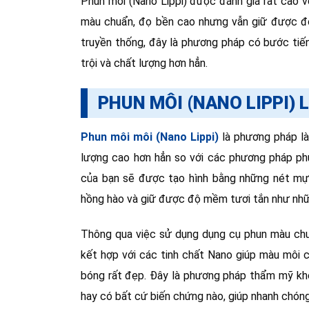
Phun môi (Nano Lippi) được đánh giá rất cao v
màu chuẩn, đọ bền cao nhưng vẫn giữ được đ
truyền thống, đây là phương pháp có bước tiến
trội và chất lượng hơn hẳn.
PHUN MÔI (NANO LIPPI) L
Phun môi môi (Nano Lippi)
là phương pháp l
lượng cao hơn hẳn so với các phương pháp ph
của bạn sẽ được tạo hình bằng những nét mực
hồng hào và giữ được độ mềm tươi tắn như nhữ
Thông qua việc sử dụng dụng cụ phun màu chuy
kết hợp với các tinh chất Nano giúp màu môi 
bóng rất đẹp. Đây là phương pháp thẩm mỹ kh
hay có bất cứ biến chứng nào, giúp nhanh chón