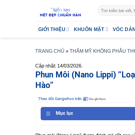
Skip
to
content
GIỚI THIỆU
KHUÔN MẶT
VÓC DÁ
TRANG CHỦ
»
THẨM MỸ KHÔNG PHẪU TH
Cập nhật: 14/03/2026.
Phun Môi (Nano Lippi) “Lo
Hào”
Theo dõi Gangwhoo trên
Mục lục