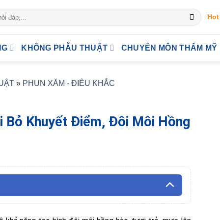
Hot
NG
KHÔNG PHẪU THUẬT
CHUYÊN MÔN THẨM MỸ
UẬT
»
PHUN XĂM - ĐIÊU KHẮC
ại Bỏ Khuyết Điểm, Đôi Môi Hồng