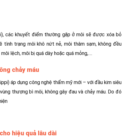
pi), các khuyết điểm thường gặp ở môi sẽ được xóa bỏ
về tình trạng môi khô nứt nẻ, môi thâm sạm, không đều
môi lệch, môi bị quá dày hoặc quá mỏng,….
hông chảy máu
ippi) áp dụng công nghệ thẩm mỹ mới – với đầu kim siêu
 vùng thượng bì môi, không gây đau và chảy máu. Do đó
hiện
cho hiệu quả lâu dài