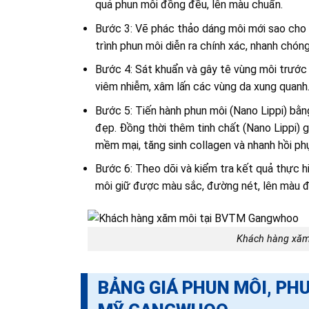
quả phun môi đồng đều, lên màu chuẩn.
Bước 3: Vẽ phác thảo dáng môi mới sao cho 
trình phun môi diễn ra chính xác, nhanh chón
Bước 4: Sát khuẩn và gây tê vùng môi trước
viêm nhiễm, xâm lấn các vùng da xung quanh
Bước 5: Tiến hành phun môi (Nano Lippi) bằ
đẹp. Đồng thời thêm tinh chất (Nano Lippi)
mềm mại, tăng sinh collagen và nhanh hồi ph
Bước 6: Theo dõi và kiểm tra kết quả thực h
môi giữ được màu sắc, đường nét, lên màu 
Khách hàng xăm
BẢNG GIÁ PHUN MÔI, PH