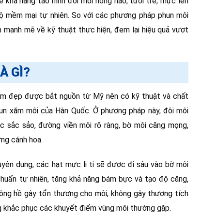
ề khả năng tạo hình đôi môi hồng hào, tươi trẻ, mực lên
ộ mềm mại tự nhiên. So với các phương pháp phun môi
 mạnh mẽ về kỹ thuật thực hiện, đem lại hiệu quả vượt
À GÌ?
àm đẹp được bắt nguồn từ Mỹ nên có kỹ thuật và chất
un xăm môi của Hàn Quốc. Ở phương pháp này, đôi môi
 sắc sảo, đường viền môi rõ ràng, bờ môi căng mọng,
ng cánh hoa.
ên dụng, các hạt mực li ti sẽ được đi sâu vào bờ môi
chuẩn tự nhiên, tăng khả năng bám bực và tạo độ căng,
ông hề gây tổn thương cho môi, không gây thương tích
g khắc phục các khuyết điểm vùng môi thường gặp.