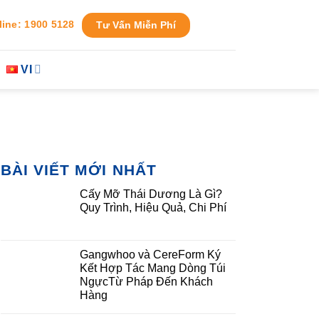
line: 1900 5128
Tư Vấn Miễn Phí
VI
BÀI VIẾT MỚI NHẤT
Cấy Mỡ Thái Dương Là Gì?
Quy Trình, Hiệu Quả, Chi Phí
Gangwhoo và CereForm Ký
Kết Hợp Tác Mang Dòng Túi
NgựcTừ Pháp Đến Khách
Hàng