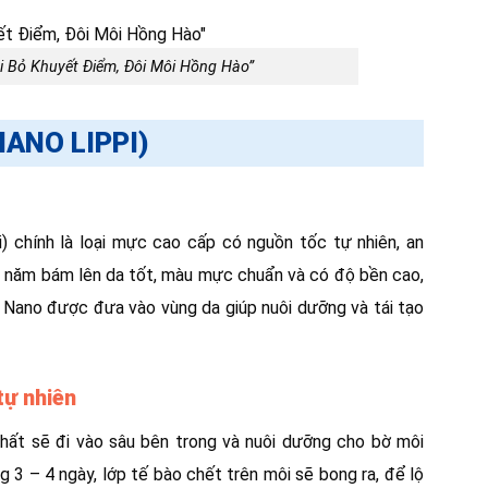
i Bỏ Khuyết Điểm, Đôi Môi Hồng Hào”
NANO LIPPI)
 chính là loại mực cao cấp có nguồn tốc tự nhiên, an
ả năm bám lên da tốt, màu mực chuẩn và có độ bền cao,
ất Nano được đưa vào vùng da giúp nuôi dưỡng và tái tạo
tự nhiên
chất sẽ đi vào sâu bên trong và nuôi dưỡng cho bờ môi
 3 – 4 ngày, lớp tế bào chết trên môi sẽ bong ra, để lộ