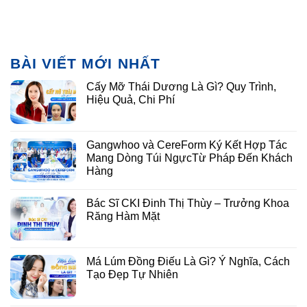
BÀI VIẾT MỚI NHẤT
Cấy Mỡ Thái Dương Là Gì? Quy Trình,
Hiệu Quả, Chi Phí
Gangwhoo và CereForm Ký Kết Hợp Tác
Mang Dòng Túi NgựcTừ Pháp Đến Khách
Hàng
Bác Sĩ CKI Đinh Thị Thùy – Trưởng Khoa
Răng Hàm Mặt
Má Lúm Đồng Điếu Là Gì? Ý Nghĩa, Cách
Tạo Đẹp Tự Nhiên