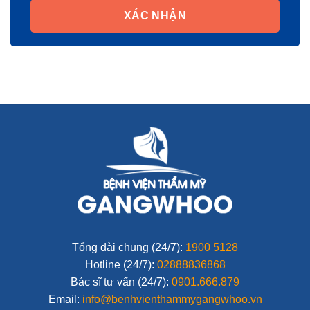
XÁC NHẬN
Tổng đài chung (24/7):
1900 5128
Hotline (24/7):
02888836868
Bác sĩ tư vấn (24/7):
0901.666.879
Email:
info@benhvienthammygangwhoo.vn