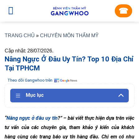
Skip
☎︎
to
content
TRANG CHỦ
»
CHUYÊN MÔN THẨM MỸ
Cập nhật: 28/07/2026.
Nâng Ngực Ở Đâu Uy Tín? Top 10 Địa Chỉ
Tại TPHCM
Theo dõi Gangwhoo trên
Mục lục
“
Nâng ngực ở đâu uy tín
?” – bài viết thực hiện dựa trên việc
tư vấn của các chuyên gia, tham khảo ý kiến của khách
hàng cùng các trang báo uy tín hàng đầu. Chị em có nhu