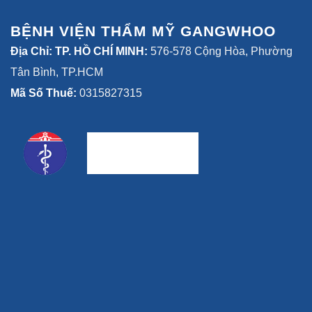
BỆNH VIỆN THẨM MỸ GANGWHOO
Địa Chỉ: TP. HỒ CHÍ MINH:
576-578 Cộng Hòa, Phường
Tân Bình, TP.HCM
Mã Số Thuế:
0315827315