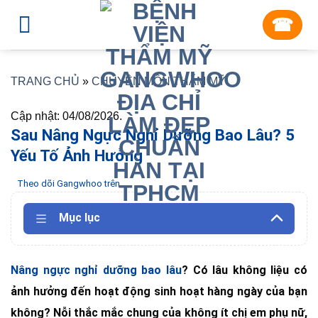
Skip
☎︎
to
content
TRANG CHỦ
»
CHUYÊN MÔN THẨM MỸ
Cập nhật: 04/08/2026.
Sau Nâng Ngực Nghỉ Dưỡng Bao Lâu? 5
Yếu Tố Ảnh Hưởng
Theo dõi Gangwhoo trên
Mục lục
Nâng ngực nghỉ dưỡng bao lâu
? Có lâu không liệu có
ảnh hưởng đến hoạt động sinh hoạt hàng ngày của bạn
không? Nỗi thắc mắc chung của không ít chị em phụ nữ,