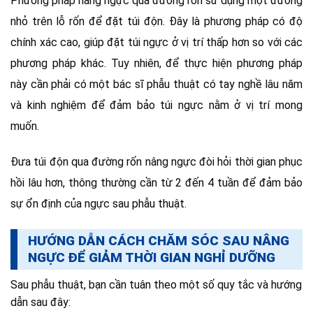
Phương pháp nâng ngực qua đường rốn sử dụng một đường
nhỏ trên lỗ rốn để đặt túi độn. Đây là phương pháp có độ
chính xác cao, giúp đặt túi ngực ở vị trí thấp hơn so với các
phương pháp khác. Tuy nhiên, để thực hiện phương pháp
này cần phải có một bác sĩ phẫu thuật có tay nghề lâu năm
và kinh nghiệm để đảm bảo túi ngực nằm ở vị trí mong
muốn.
Đưa túi độn qua đường rốn nâng ngực đòi hỏi thời gian phục
hồi lâu hơn, thông thường cần từ 2 đến 4 tuần để đảm bảo
sự ổn định của ngực sau phẫu thuật.
HƯỚNG DẪN CÁCH CHĂM SÓC SAU NÂNG
NGỰC ĐỂ GIẢM THỜI GIAN NGHỈ DƯỠNG
Sau phẫu thuật, bạn cần tuân theo một số quy tắc và hướng
dẫn sau đây: