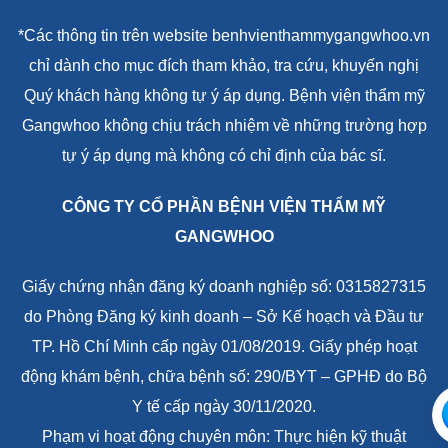
*Lưu ý: Kết quả phụ thuộc vào cơ địa mỗi người
*Các thông tin trên website benhvienthammygangwhoo.vn
chỉ dành cho mục đích tham khảo, tra cứu, khuyến nghị
Quý khách hàng không tự ý áp dụng. Bệnh viện thẩm mỹ
Gangwhoo không chịu trách nhiệm về những trường hợp
tự ý áp dụng mà không có chỉ định của bác sĩ.
CÔNG TY CỔ PHẦN BỆNH VIỆN THẨM MỸ
GANGWHOO
Giấy chứng nhận đăng ký doanh nghiệp số: 0315827315
do Phòng Đăng ký kinh doanh – Sở Kế hoạch và Đầu tư
TP. Hồ Chí Minh cấp ngày 01/08/2019. Giấy phép hoạt
động khám bệnh, chữa bệnh số: 290/BYT – GPHĐ do Bộ
Y tế cấp ngày 30/11/2020.