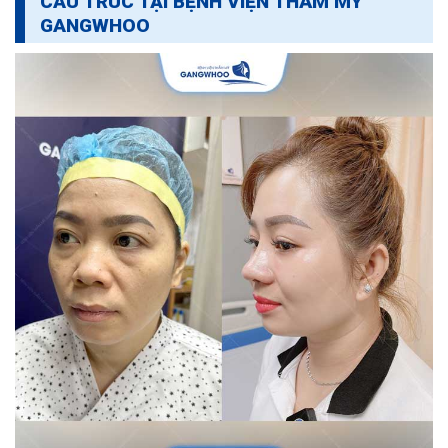
CẤU TRÚC TẠI BỆNH VIỆN THẨM MỸ
GANGWHOO