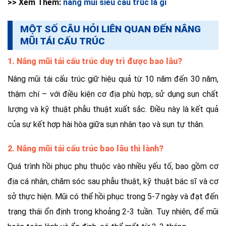
>> Xem Thêm:
nâng mũi siêu cấu trúc là gì
MỘT SỐ CÂU HỎI LIÊN QUAN ĐẾN NÂNG
MŨI TÁI CẤU TRÚC
1. Nâng mũi tái cấu trúc duy trì được bao lâu?
Nâng mũi tái cấu trúc giữ hiệu quả từ 10 năm đến 30 năm,
thậm chí – với điều kiện cơ địa phù hợp, sử dụng sụn chất
lượng và kỹ thuật phẫu thuật xuất sắc. Điều này là kết quả
của sự kết hợp hài hòa giữa sụn nhân tạo và sụn tự thân.
2. Nâng mũi tái cấu trúc bao lâu thì lành?
Quá trình hồi phục phụ thuộc vào nhiều yếu tố, bao gồm cơ
địa cá nhân, chăm sóc sau phẫu thuật, kỹ thuật bác sĩ và cơ
sở thực hiện. Mũi có thể hồi phục trong 5-7 ngày và đạt đến
trạng thái ổn định trong khoảng 2-3 tuần. Tuy nhiên, để mũi