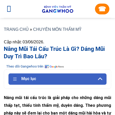
Skip
☎︎
to
content
TRANG CHỦ
»
CHUYÊN MÔN THẨM MỸ
Cập nhật: 03/06/2026.
Nâng Mũi Tái Cấu Trúc Là Gì? Dáng Mũi
Duy Trì Bao Lâu?
Theo dõi Gangwhoo trên
Mục lục
Nâng mũi tái cấu trúc là giải pháp cho những dáng mũi
thấp tẹt, thiếu tính thẩm mỹ, duyên dáng. Theo phương
pháp này sẽ đem lại cho bạn một dáng mũi hài hòa và tự