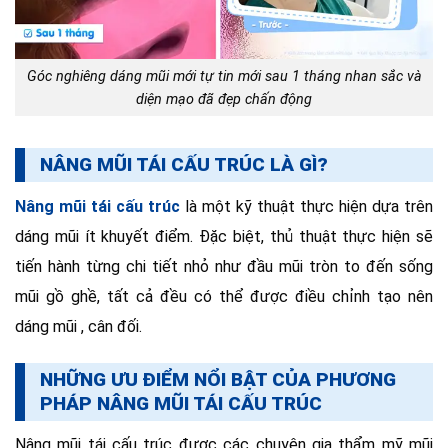
Góc nghiêng dáng mũi mới tự tin mới sau 1 tháng nhan sắc và
diện mạo đã đẹp chấn động
NÂNG MŨI TÁI CẤU TRÚC LÀ GÌ?
Nâng mũi tái cấu trúc
là một kỹ thuật thực hiện dựa trên
dáng mũi ít khuyết điểm. Đặc biệt, thủ thuật thực hiện sẽ
tiến hành từng chi tiết nhỏ như đầu mũi tròn to đến sống
mũi gồ ghề, tất cả đều có thể được điều chỉnh tạo nên
dáng mũi , cân đối.
NHỮNG ƯU ĐIỂM NỔI BẬT CỦA PHƯƠNG
PHÁP NÂNG MŨI TÁI CẤU TRÚC
Nâng mũi tái cấu trúc được các chuyên gia thẩm mỹ mũi