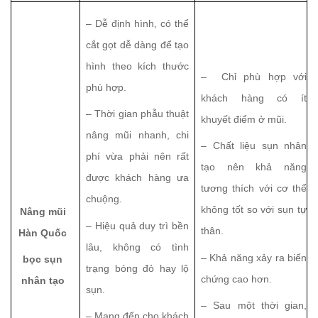
– Dễ định hình, có thể
cắt gọt dễ dàng để tạo
hình theo kích thước
– Chỉ phù hợp với
phù hợp.
khách hàng có ít
– Thời gian phẫu thuật
khuyết điểm ở mũi.
nâng mũi nhanh, chi
– Chất liệu sụn nhân
phí vừa phải nên rất
tạo nên khả năng
được khách hàng ưa
tương thích với cơ thể
chuộng.
không tốt so với sụn tự
Nâng mũi
– Hiệu quả duy trì bền
thân.
Hàn Quốc
lâu, không có tình
– Khả năng xảy ra biến
bọc sụn
trạng bóng đỏ hay lộ
chứng cao hơn.
nhân tạo
sụn.
– Sau một thời gian,
– Mang đến cho khách