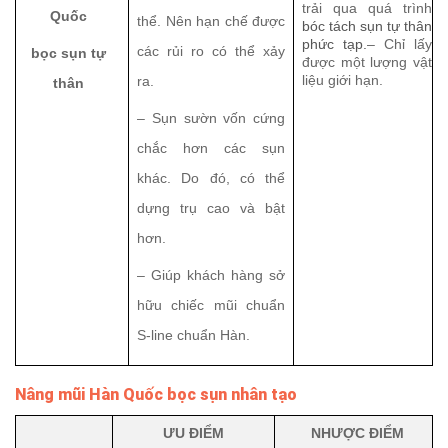
trải qua quá trình
Quốc
thể. Nên hạn chế được
bóc tách sụn tự thân
phức tạp.
– Chỉ lấy
các rủi ro có thể xảy
bọc sụn tự
được một lượng vật
liệu giới hạn.
ra.
thân
– Sụn sườn vốn cứng
chắc hơn các sụn
khác. Do đó, có thể
dựng trụ cao và bật
hơn.
– Giúp khách hàng sở
hữu chiếc mũi chuẩn
S-line chuẩn Hàn.
Nâng mũi Hàn Quốc bọc sụn nhân tạo
ƯU ĐIỂM
NHƯỢC ĐIỂM