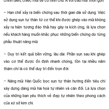
chính diễn, chiếc mũi sẽ có hình chữ A với đầu mũi thon gọn.
– Hạn chế xảy ra biến chứng sau thời gian dài sử dụng: Việc
sử dụng sụn tự thân từ cơ thể khi được ghép vào mũi không
xảy ra hiện tượng đào thải hay gây ra kích ứng, là lựa chọn
nếu khách hàng muốn khắc phục những biến chứng do từng
phẫu thuật nâng mũi.
– Duy trì kết quả bền vững, lâu dài: Phần sụn sau khi ghép
vào cơ thể được ổn định nhanh chóng, tồn tại nhiều năm
thậm chí là có thể duy trì đến trọn đời.
– Nâng mũi Hàn Quốc bọc sụn tự thân hướng đến tiêu chí
xây dựng dáng mũi hài hoà tự nhiên và cân đối. Là lựa chọn
của những bạn yêu thích vẻ đẹp tự nhiên theo phong cách
của xứ sở kim chi.