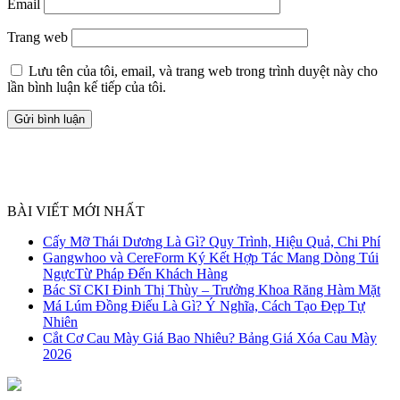
Email
Trang web
Lưu tên của tôi, email, và trang web trong trình duyệt này cho
lần bình luận kế tiếp của tôi.
BÀI VIẾT MỚI NHẤT
Cấy Mỡ Thái Dương Là Gì? Quy Trình, Hiệu Quả, Chi Phí
Gangwhoo và CereForm Ký Kết Hợp Tác Mang Dòng Túi
NgựcTừ Pháp Đến Khách Hàng
Bác Sĩ CKI Đinh Thị Thùy – Trưởng Khoa Răng Hàm Mặt
Má Lúm Đồng Điếu Là Gì? Ý Nghĩa, Cách Tạo Đẹp Tự
Nhiên
Cắt Cơ Cau Mày Giá Bao Nhiêu? Bảng Giá Xóa Cau Mày
2026