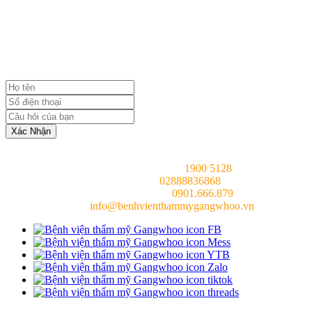
NHẬN TƯ VẤN MIỄN PHÍ
TỪ BÁC SĨ
Xác Nhận
Tổng đài chung (24/7):
1900 5128
Hotline (24/7):
02888836868
Bác sĩ tư vấn (24/7):
0901.666.879
Email:
info@benhvienthammygangwhoo.vn