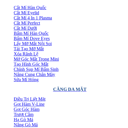
Cắt Mí Hàn Quốc
Cắt Mí Eyelid
Cắt Mí 4 In 1 Plasma
Cắt Mí Perfect
Cắt Mí Dưới
Bấm Mí Hàn Quốc
Bấm Mí Dove Eyes
Lấy Mỡ Mắt Nội Soi
Tái Tạo Mỡ Mắt
Xóa Rãnh Lệ
Mở Góc Mắt Trong Mini
Tạo Hình Góc Mắt
Chỉnh Sụp Mí Bẩm Sinh
Nâng Cung Chân Mày
Sửa Mí Hỏng
CĂNG DA MẶT
Điều Trị Liệt Mặt
Gọt Hàm V-Line
Gọt Góc Hàm
Trượt Cằm
Hạ Gò Má
Nâng Gò Má