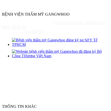
Chịu trách nhiệm nội dung:
Bác sĩ Phùng Mạnh Cường
BỆNH VIỆN THẨM MỸ GANGWHOO
Địa Chỉ: TP. HỒ CHÍ MINH:
576-578 Cộng Hòa, Phường Tân
Bình, TP.HCM
Mã Số Thuế:
0315827315
THÔNG TIN KHÁC