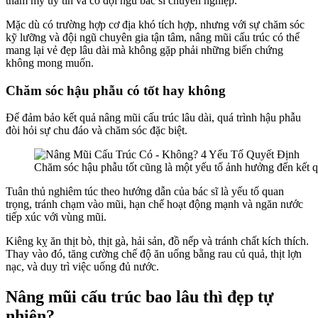
thẩm mỹ uy tín và có đội ngũ bác sĩ chuyên nghiệp.
Mặc dù có trường hợp cơ địa khó tích hợp, nhưng với sự chăm sóc
kỹ lưỡng và đội ngũ chuyên gia tận tâm, nâng mũi cấu trúc có thể
mang lại vẻ đẹp lâu dài mà không gặp phải những biến chứng
không mong muốn.
Chăm sóc hậu phẫu có tốt hay không
Để đảm bảo kết quả nâng mũi cấu trúc lâu dài, quá trình hậu phẫu
đòi hỏi sự chu đáo và chăm sóc đặc biệt.
Chăm sóc hậu phẫu tốt cũng là một yếu tố ảnh hưởng đến kết q
Tuân thủ nghiêm túc theo hướng dẫn của bác sĩ là yếu tố quan
trọng, tránh chạm vào mũi, hạn chế hoạt động mạnh và ngăn nước
tiếp xúc với vùng mũi.
Kiêng kỵ ăn thịt bò, thịt gà, hải sản, đồ nếp và tránh chất kích thích.
Thay vào đó, tăng cường chế độ ăn uống bằng rau củ quả, thịt lợn
nạc, và duy trì việc uống đủ nước.
Nâng mũi cấu trúc bao lâu thì đẹp tự
nhiên?