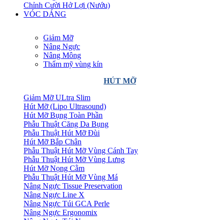
Chỉnh Cười Hở Lợi (Nướu)
VÓC DÁNG
Giảm Mỡ
Nâng Ngực
Nâng Mông
Thẩm mỹ vùng kín
HÚT MỠ
Giảm Mỡ ULtra Slim
Hút Mỡ (Lipo Ultrasound)
Hút Mỡ Bụng Toàn Phần
Phẫu Thuật Căng Da Bụng
Phẫu Thuật Hút Mỡ Đùi
Hút Mỡ Bắp Chân
Phẫu Thuật Hút Mỡ Vùng Cánh Tay
Phẫu Thuật Hút Mỡ Vùng Lưng
Hút Mỡ Nọng Cằm
Phẫu Thuật Hút Mỡ Vùng Má
Nâng Ngực Tissue Preservation
Nâng Ngực Line X
Nâng Ngực Túi GCA Perle
Nâng Ngực Ergonomix