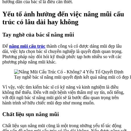
hướng dẫn của bác sĩ là điều cần thiết.
Yếu tố ảnh hưởng đến việc nâng mũi cấu
trúc có lâu dài hay không
Tay nghề của bác sĩ nâng mũi
Để
nâng mũi cấu trúc
thành công và có được dáng mũi đẹp lâu
dài, việc lựa chọn bác sĩ chuyên nghiệp là quyết định quan trọng.
Phương pháp này đòi hỏi kỹ thuật phức tạp hơn nhiều so với các
phương pháp nâng mũi khác.
Tay nghề bác sĩ nâng mũi quyết định kết quả nâng mũi có đẹp 
Vì vậy, việc tìm kiếm bác sĩ có kỹ năng và kinh nghiệm là điều
không thể thiếu. Đến với một bệnh viện thẩm mỹ uy tín, nổi tiếng,
với đội ngũ bác sĩ nâng mũi giỏi sẽ là bước đầu quan trọng trên
hành trình sở hữu chiếc mũi đẹp như mong muốn.
Chất liệu sụn nâng mũi
Chất liệu sụn nâng mũi cũng là một trong những yếu tố tác động
đến vấn đề nâng mũi cấu trúc có lâu dài không. Nếu được nâng với