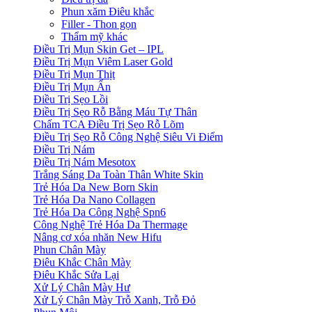
Phun xăm Điêu khắc
Filler - Thon gọn
Thẩm mỹ khác
Điều Trị Mụn Skin Get – IPL
Điều Trị Mụn Viêm Laser Gold
Điều Trị Mụn Thịt
Điều Trị Mụn Ẩn
Điều Trị Sẹo Lồi
Điều Trị Sẹo Rỗ Bằng Máu Tự Thân
Chấm TCA Điều Trị Sẹo Rỗ Lõm
Điều Trị Sẹo Rỗ Công Nghệ Siêu Vi Điểm
Điều Trị Nám
Điều Trị Nám Mesotox
Trắng Sáng Da Toàn Thân White Skin
Trẻ Hóa Da New Born Skin
Trẻ Hóa Da Nano Collagen
Trẻ Hóa Da Công Nghệ Spn6
Công Nghệ Trẻ Hóa Da Thermage
Nâng cơ xóa nhăn New Hifu
Phun Chân Mày
Điêu Khắc Chân Mày
Điêu Khắc Sửa Lại
Xử Lý Chân Mày Hư
Xử Lý Chân Mày Trỗ Xanh, Trỗ Đỏ