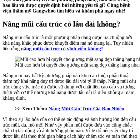
bao lâu và được quyết định bởi những yếu tố gì? Cùng bệnh
viện thẩm mỹ Gangwhoo tìm hiểu và khám phá ngay nhé!
Nâng mũi cấu trúc có lâu dài không?
Nâng mũi cấu trúc là một phương pháp đang được ưa chuộng bởi
khả năng khắc phục được khuyết điểm mà nó mang lại. Tuy nhiên
liệu rằng
nâng mũi cấu trúc có vĩnh viễn không
?
Mũi cao hơn bí quyết cho gương mặt sang đẹp thăng hạng nha
Nâng mũi hay bất kỳ phương pháp nào khu can thiệp phẫu thuật
thẩm mỹ khả năng duy trì được lâu dài với tỷ lệ thấp. Nâng mũi cấu
trúc cũng vậy, mặc dù được sử dụng với chất liệu cao cấp và tương
thích với cơ thể nhưng khả năng được lâu dài là điều không ai dám
khẳng định.
>> Xem Thêm:
Nâng Mũi Cấu Trúc Giá Bao Nhiêu
Vì theo sự lão hóa của cơ thể sẽ tác động và ảnh hưởng lớn đến cấu
trúc mũi, da, mô mỡ. Như vậy phần mũi được đưa vào cũng chắc
chắn bị tác động và ảnh hưởng phần nào. Vì lẽ đó nên việc duy trì
được lâu dài theo thời gian bằng cách hãy chăm sóc và tuân thủ theo