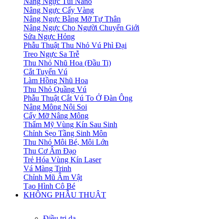
Nâng Ngực Túi Nano
Nâng Ngực Cấy Vàng
Nâng Ngực Bằng Mỡ Tự Thân
Nâng Ngực Cho Người Chuyển Giới
Sửa Ngực Hỏng
Phẫu Thuật Thu Nhỏ Vú Phì Đại
Treo Ngực Sa Trễ
Thu Nhỏ Nhũ Hoa (Đầu Ti)
Cắt Tuyến Vú
Làm Hồng Nhũ Hoa
Thu Nhỏ Quầng Vú
Phẫu Thuật Cắt Vú To Ở Đàn Ông
Nâng Mông Nội Soi
Cấy Mỡ Nâng Mông
Thẩm Mỹ Vùng Kín Sau Sinh
Chỉnh Sẹo Tầng Sinh Môn
Thu Nhỏ Môi Bé, Môi Lớn
Thu Cơ Âm Đạo
Trẻ Hóa Vùng Kín Laser
Vá Màng Trinh
Chỉnh Mũ Âm Vật
Tạo Hình Cô Bé
KHÔNG PHẪU THUẬT
Điều trị da