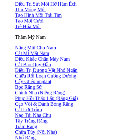
Điều Trị Sứt Môi Hở Hàm Ếch
Thu Mỏng Môi
Tạo Hình Môi Trái Tim
Tạo Môi Cười
Trẻ Hóa Môi
Thẩm Mỹ Nam
Nâng Mũi Cho Nam
Cắt MÍ Mắt Nam
Điêu Khắc Chân Mày Nam
Cắt Bao Quy Đầu
Điều Trị Dương Vật Nhỏ Ngắn
Chữa Rối Loạn Cương Dương
Cấy Ghép implant
Bọc Răng Sứ
Chỉnh Nha (Niềng Răng)
Phục Hồi Tháo Lắp (Răng Giả)
Cạo Vôi & Đánh Bóng Răng
Cắt Lợi Trùm
Nạo Túi Nha Chu
Tẩy Trắng Răng
Trám Răng
Chữa Tủy (Nội Nha)
Nhổ Răng