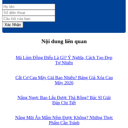
Xác Nhận
Nội dung liên quan
Má Lúm Đồng Điếu Là Gì? Ý Nghĩa, Cách Tạo Đẹp
Tự Nhiên
Cắt Cơ Cau Mày Giá Bao Nhiêu? Bảng Giá Xóa Cau
Mày 2026
Nâng Ngực Bao Lâu Được Thả Rông? Bác Sĩ Giải
Đáp Chi Tiết
Nâng Mũi Ăn Mắm Nêm Được Không? Những Thực
Phẩm Cần Tránh