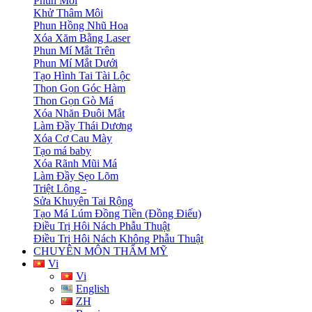
Phun Môi
Khử Thâm Môi
Phun Hồng Nhũ Hoa
Xóa Xăm Bằng Laser
Phun Mí Mắt Trên
Phun Mí Mắt Dưới
Tạo Hình Tai Tài Lộc
Thon Gọn Góc Hàm
Thon Gọn Gò Má
Xóa Nhăn Đuôi Mắt
Làm Đầy Thái Dương
Xóa Cơ Cau Mày
Tạo má baby
Xóa Rãnh Mũi Má
Làm Đầy Sẹo Lõm
Triệt Lông -
Sửa Khuyên Tai Rộng
Tạo Má Lúm Đồng Tiền (Đồng Điếu)
Điều Trị Hôi Nách Phẫu Thuật
Điều Trị Hôi Nách Không Phẫu Thuật
CHUYÊN MÔN THẨM MỸ
Vi
Vi
English
ZH