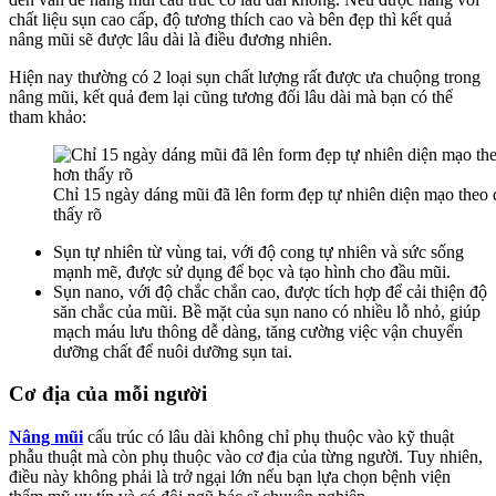
chất liệu sụn cao cấp, độ tương thích cao và bên đẹp thì kết quả
nâng mũi sẽ được lâu dài là điều đương nhiên.
Hiện nay thường có 2 loại sụn chất lượng rất được ưa chuộng trong
nâng mũi, kết quả đem lại cũng tương đối lâu dài mà bạn có thể
tham khảo:
Chỉ 15 ngày dáng mũi đã lên form đẹp tự nhiên diện mạo theo
thấy rõ
Sụn tự nhiên từ vùng tai, với độ cong tự nhiên và sức sống
mạnh mẽ, được sử dụng để bọc và tạo hình cho đầu mũi.
Sụn nano, với độ chắc chắn cao, được tích hợp để cải thiện độ
săn chắc của mũi. Bề mặt của sụn nano có nhiều lỗ nhỏ, giúp
mạch máu lưu thông dễ dàng, tăng cường việc vận chuyển
dưỡng chất để nuôi dưỡng sụn tai.
Cơ địa của mỗi người
Nâng mũi
cấu trúc có lâu dài không chỉ phụ thuộc vào kỹ thuật
phẫu thuật mà còn phụ thuộc vào cơ địa của từng người. Tuy nhiên,
điều này không phải là trở ngại lớn nếu bạn lựa chọn bệnh viện