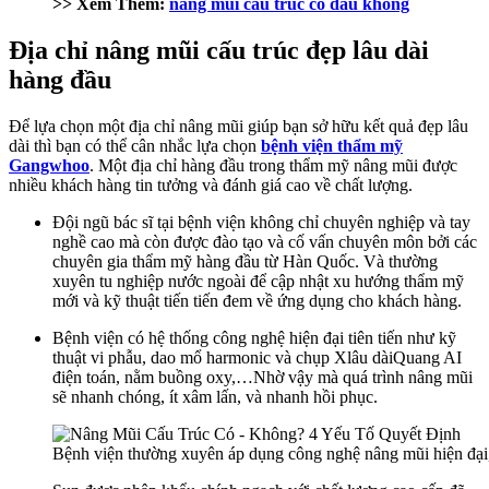
>> Xem Thêm:
nâng mũi cấu trúc có đau không
Địa chỉ nâng mũi cấu trúc đẹp lâu dài
hàng đầu
Để lựa chọn một địa chỉ nâng mũi giúp bạn sở hữu kết quả đẹp lâu
dài thì bạn có thể cân nhắc lựa chọn
bệnh viện thẩm mỹ
Gangwhoo
. Một địa chỉ hàng đầu trong thẩm mỹ nâng mũi được
nhiều khách hàng tin tưởng và đánh giá cao về chất lượng.
Đội ngũ bác sĩ tại bệnh viện không chỉ chuyên nghiệp và tay
nghề cao mà còn được đào tạo và cố vấn chuyên môn bởi các
chuyên gia thẩm mỹ hàng đầu từ Hàn Quốc. Và thường
xuyên tu nghiệp nước ngoài để cập nhật xu hướng thẩm mỹ
mới và kỹ thuật tiến tiến đem về ứng dụng cho khách hàng.
Bệnh viện có hệ thống công nghệ hiện đại tiên tiến như kỹ
thuật vi phẫu, dao mổ harmonic và chụp Xlâu dàiQuang AI
điện toán, nằm buồng oxy,…Nhờ vậy mà quá trình nâng mũi
sẽ nhanh chóng, ít xâm lấn, và nhanh hồi phục.
Bệnh viện thường xuyên áp dụng công nghệ nâng mũi hiện đại,