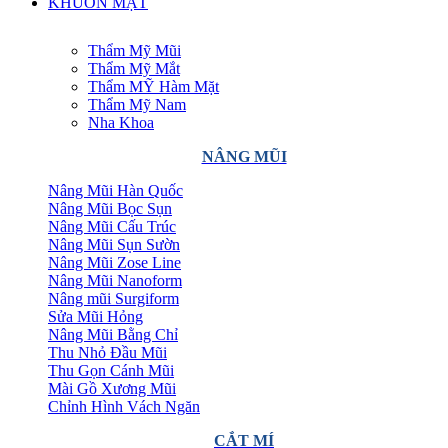
KHUÔN MẶT
Thẩm Mỹ Mũi
Thẩm Mỹ Mắt
Thẩm MỸ Hàm Mặt
Thẩm Mỹ Nam
Nha Khoa
NÂNG MŨI
Nâng Mũi Hàn Quốc
Nâng Mũi Bọc Sụn
Nâng Mũi Cấu Trúc
Nâng Mũi Sụn Sườn
Nâng Mũi Zose Line
Nâng Mũi Nanoform
Nâng mũi Surgiform
Sửa Mũi Hỏng
Nâng Mũi Bằng Chỉ
Thu Nhỏ Đầu Mũi
Thu Gọn Cánh Mũi
Mài Gồ Xương Mũi
Chỉnh Hình Vách Ngăn
CẮT MÍ