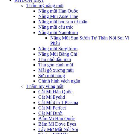
KHUÔN MẶT
Thẩm mỹ nâng mũi
Nâng mũi Hàn Quốc
Nâng Mũi Zose Line
Nâng mũi bọc sụn tự thân
Nâng mũi cấu trúc
Nâng mũi Nanoform
Nâng Mũi Sụn Sườn Tự Thân Nội Soi Vi
Phẫu
Nâng mũi Surgiform
Nâng Mũi Bằng Chỉ
Thu nhỏ đầu mũi
Thu gọn cánh mũi
Mài gồ xương mũi
Sửa mũi hỏng
Chỉnh hình vách ngăn
Thẩm mỹ vùng mắt
Cắt Mí Hàn Quốc
Cắt Mí Eyelid
Cắt Mí 4 in 1 Plasma
Cắt Mí Perfect
Cắt Mí Dưới
Bấm Mí Hàn Quốc
Bấm Mí Dove Eyes
Lấy Mỡ Mắt Nội Soi