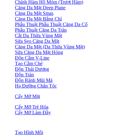
Chỉnh Hàm Hô Móm (Trượt Hàm)
Căng Da Mặt Deep Plane
Căng Da Mặt Smas
Căng Da Mặt Bằng Chỉ
Phẫu Thuật Phẫu Thuật Căng Da Cổ
Phẫu Thuật Căng Da Trán
Cắt Da Thừa Vùng Mặt
Sửa Sẹo Căng Da Mặt
Căng Da Mặt (Da Thừa Vùng Mặt)
Sửa Căng Da Mặt Hỏng
Độn Cằm V-Line
Tạo Cằm Chẻ
Độn Thái Dương
Độn Trán
Độn Rãnh Mũi Má
Hạ Đường Chân Tóc
Cấy Mỡ Mặt
Cấy Mỡ Trẻ Hóa
Cấy Mỡ Làm Đầy
Tạo Hình Môi