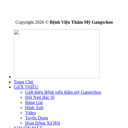
Phạm vi hoạt động chuyên môn: Thực hiện kỹ thuật chuyên môn
được Bộ trưởng Bộ Y Tế phê duyệt ban hành kèm theo giấy phép
hoạt động.
Copyright 2026 ©
Bệnh Viện Thẩm Mỹ Gangwhoo
Trang Chủ
GIỚI THIỆU
Giới thiệu Bệnh viện thẩm mỹ Gangwhoo
Đội Ngũ Bác Sĩ
Bảng Giá
Hình Ảnh
Video
Tuyển Dụng
Hoạt Động Xã Hội