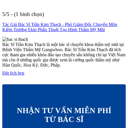
5/5 - (1 bình chọn)
Tác Giả Bác Sĩ Trần Kim Thạch - Phó Giám Đốc Chuyên Môn
Kiêm Trưởng Ekip Phẫu Thuật Tạo Hình Thẩm Mỹ Mũi
Bác Sĩ Trần Kim Thạch là một bác sĩ chuyên khoa thẩm mỹ mũi tại
Bệnh Viện Thẩm Mỹ Gangwhoo. Bác Sĩ Trần Kim Thạch đã tích
cực tham gia nhiều khóa đào tạo chuyên sâu không chỉ tại Việt Nam
mà còn ở những quốc gia được xem là cường quốc thẩm mỹ như
Hàn Quốc, Hoa Kỳ, Đức, Pháp.
Đặt lịch hẹn
NHẬN TƯ VẤN MIỄN PHÍ
TỪ BÁC SĨ