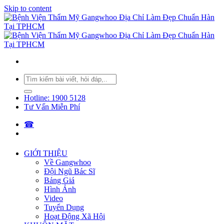
Skip to content
Hotline: 1900 5128
Tư Vấn Miễn Phí
☎︎
GIỚI THIỆU
Về Gangwhoo
Đội Ngũ Bác Sĩ
Bảng Giá
Hình Ảnh
Video
Tuyển Dụng
Hoạt Động Xã Hội