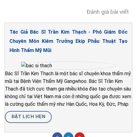
Đánh giá bài viết
Tác Giả Bác Sĩ Trần Kim Thạch - Phó Giám Đốc
Chuyên Môn Kiêm Trưởng Ekip Phẫu Thuật Tạo
Hình Thẩm Mỹ Mũi
Bác Sĩ Trần Kim Thạch là một bác sĩ chuyên khoa thẩm mỹ
mũi tại Bệnh Viện Thẩm Mỹ Gangwhoo. Bác Sĩ Trần Kim
Thạch đã tích cực tham gia nhiều khóa đào tạo chuyên sâu
không chỉ tại Việt Nam mà còn ở những quốc gia được xem
là cường quốc thẩm mỹ như Hàn Quốc, Hoa Kỳ, Đức, Pháp.
ĐẶT LỊCH HẸN