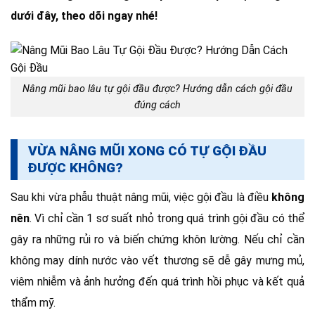
dưới đây, theo dõi ngay nhé!
Nâng mũi bao lâu tự gội đầu được? Hướng dẫn cách gội đầu
đúng cách
VỪA NÂNG MŨI XONG CÓ TỰ GỘI ĐẦU
ĐƯỢC KHÔNG?
Sau khi vừa phẫu thuật nâng mũi, việc gội đầu là điều
không
nên
. Vì chỉ cần 1 sơ suất nhỏ trong quá trình gội đầu có thể
gây ra những rủi ro và biến chứng khôn lường. Nếu chỉ cần
không may dính nước vào vết thương sẽ dễ gây mưng mủ,
viêm nhiễm và ảnh hưởng đến quá trình hồi phục và kết quả
thẩm mỹ.