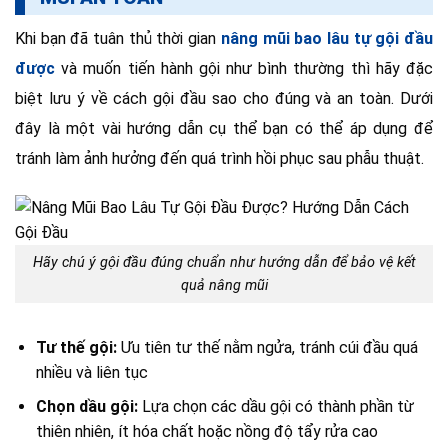
Khi bạn đã tuân thủ thời gian
nâng mũi bao lâu tự gội đầu
được
và muốn tiến hành gội như bình thường thì hãy đặc
biệt lưu ý về cách gội đầu sao cho đúng và an toàn. Dưới
đây là một vài hướng dẫn cụ thể bạn có thể áp dụng để
tránh làm ảnh hưởng đến quá trình hồi phục sau phẫu thuật.
Hãy chú ý gội đầu đúng chuẩn như hướng dẫn để bảo vệ kết
quả nâng mũi
Tư thế gội:
Ưu tiên tư thế nằm ngửa, tránh cúi đầu quá
nhiều và liên tục
Chọn dầu gội:
Lựa chọn các dầu gội có thành phần từ
thiên nhiên, ít hóa chất hoặc nồng độ tẩy rửa cao