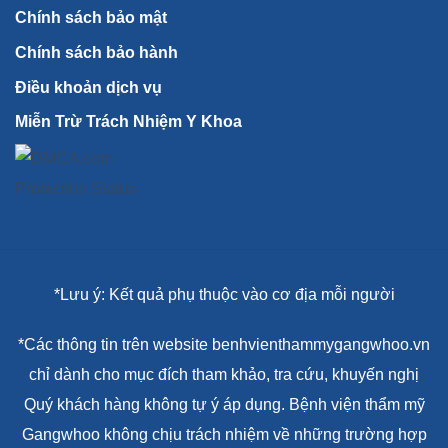
Chính sách bảo mật
Chính sách bảo hành
Điều khoản dịch vụ
Miễn Trừ Trách Nhiệm Y Khoa
*Lưu ý: Kết quả phụ thuộc vào cơ địa mỗi người
*Các thông tin trên website benhvienthammygangwhoo.vn
chỉ dành cho mục đích tham khảo, tra cứu, khuyến nghị
Quý khách hàng không tự ý áp dụng. Bệnh viện thẩm mỹ
Gangwhoo không chịu trách nhiệm về những trường hợp