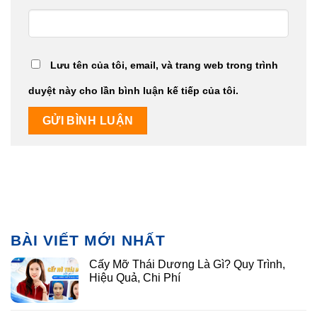
Lưu tên của tôi, email, và trang web trong trình
duyệt này cho lần bình luận kế tiếp của tôi.
BÀI VIẾT MỚI NHẤT
Cấy Mỡ Thái Dương Là Gì? Quy Trình,
Hiệu Quả, Chi Phí