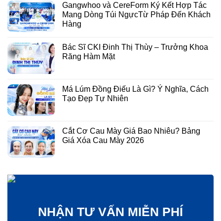
Gangwhoo và CereForm Ký Kết Hợp Tác
Mang Dòng Túi NgựcTừ Pháp Đến Khách
Hàng
Bác Sĩ CKI Đinh Thị Thùy – Trưởng Khoa
Răng Hàm Mặt
Má Lúm Đồng Điếu Là Gì? Ý Nghĩa, Cách
Tạo Đẹp Tự Nhiên
Cắt Cơ Cau Mày Giá Bao Nhiêu? Bảng
Giá Xóa Cau Mày 2026
NHẬN TƯ VẤN MIỄN PHÍ