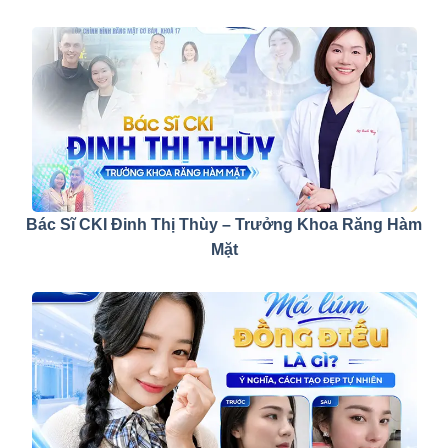
Bác Sĩ CKI Đinh Thị Thùy – Trưởng Khoa Răng Hàm
Mặt