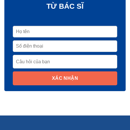
TỪ BÁC SĨ
XÁC NHẬN