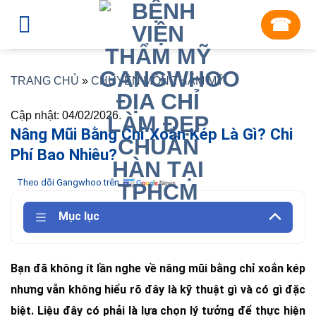
Skip
☎︎
to
content
TRANG CHỦ
»
CHUYÊN MÔN THẨM MỸ
Cập nhật: 04/02/2026.
Nâng Mũi Bằng Chỉ Xoắn Kép Là Gì? Chi
Phí Bao Nhiêu?
Theo dõi Gangwhoo trên
Mục lục
Bạn đã không ít lần nghe về nâng mũi bằng chỉ xoắn kép
nhưng vẫn không hiểu rõ đây là kỹ thuật gì và có gì đặc
biệt. Liệu đây có phải là lựa chọn lý tưởng để thực hiện