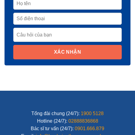
XÁC NHẬN
Tổng đài chung (24/7):
1900 5128
Hotline (24/7):
02888836868
Bác sĩ tư vấn (24/7):
0901.666.879