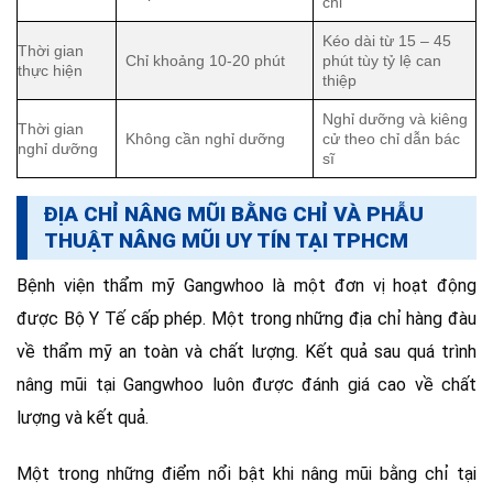
chỉ
Kéo dài từ 15 – 45
Thời gian
Chỉ khoảng 10-20 phút
phút tùy tỷ lệ can
thực hiện
thiệp
Nghỉ dưỡng và kiêng
Thời gian
Không cần nghỉ dưỡng
cử theo chỉ dẫn bác
nghỉ dưỡng
sĩ
ĐỊA CHỈ NÂNG MŨI BẰNG CHỈ VÀ PHẪU
THUẬT NÂNG MŨI UY TÍN TẠI TPHCM
Bệnh viện thẩm mỹ Gangwhoo là một đơn vị hoạt động
được Bộ Y Tế cấp phép. Một trong những địa chỉ hàng đàu
về thẩm mỹ an toàn và chất lượng. Kết quả sau quá trình
nâng mũi tại Gangwhoo luôn được đánh giá cao về chất
lượng và kết quả.
Một trong những điểm nổi bật khi nâng mũi bằng chỉ tại