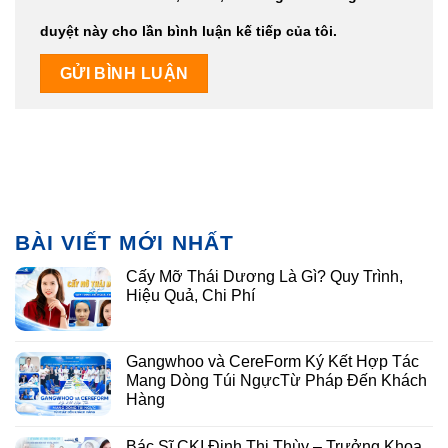
duyệt này cho lần bình luận kế tiếp của tôi.
BÀI VIẾT MỚI NHẤT
Cấy Mỡ Thái Dương Là Gì? Quy Trình,
Hiệu Quả, Chi Phí
Gangwhoo và CereForm Ký Kết Hợp Tác
Mang Dòng Túi NgựcTừ Pháp Đến Khách
Hàng
Bác Sĩ CKI Đinh Thị Thùy – Trưởng Khoa