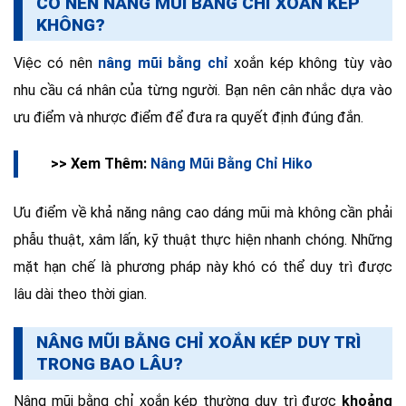
CÓ NÊN NÂNG MŨI BẰNG CHỈ XOẮN KÉP
KHÔNG?
Việc có nên
nâng mũi bằng chỉ
xoắn kép không tùy vào
nhu cầu cá nhân của từng người. Bạn nên cân nhắc dựa vào
ưu điểm và nhược điểm để đưa ra quyết định đúng đắn.
>> Xem Thêm:
Nâng Mũi Bằng Chỉ Hiko
Ưu điểm về khả năng nâng cao dáng mũi mà không cần phải
phẫu thuật, xâm lấn, kỹ thuật thực hiện nhanh chóng. Những
mặt hạn chế là phương pháp này khó có thể duy trì được
lâu dài theo thời gian.
NÂNG MŨI BẰNG CHỈ XOẮN KÉP DUY TRÌ
TRONG BAO LÂU?
Nâng mũi bằng chỉ xoắn kép thường duy trì được
khoảng