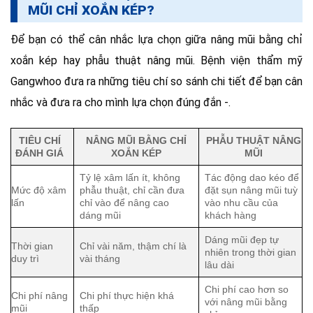
MŨI CHỈ XOẮN KÉP?
Để bạn có thể cân nhắc lựa chọn giữa nâng mũi bằng chỉ
xoắn kép hay phẫu thuật nâng mũi. Bệnh viện thẩm mỹ
Gangwhoo đưa ra những tiêu chí so sánh chi tiết để bạn cân
nhắc và đưa ra cho mình lựa chọn đúng đắn -.
TIÊU CHÍ
NÂNG MŨI BẰNG CHỈ
PHẪU THUẬT NÂNG
ĐÁNH GIÁ
XOẮN KÉP
MŨI
Tỷ lệ xâm lấn ít, không
Tác động dao kéo để
Mức độ xâm
phẫu thuật, chỉ cần đưa
đặt sụn nâng mũi tuỳ
lấn
chỉ vào để nâng cao
vào nhu cầu của
dáng mũi
khách hàng
Dáng mũi đẹp tự
Thời gian
Chỉ vài năm, thậm chí là
nhiên trong thời gian
duy trì
vài tháng
lâu dài
Chi phí cao hơn so
Chi phí nâng
Chi phí thực hiện khá
với nâng mũi bằng
mũi
thấp