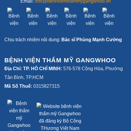
Email:
info@benhvienthammygangwhoo.vn
Chịu trách nhiệm nội dung:
Bác sĩ Phùng Mạnh Cường
BỆNH VIỆN THẨM MỸ GANGWHOO
Địa Chỉ: TP. HỒ CHÍ MINH:
576-578 Cộng Hòa, Phường
Tân Bình, TP.HCM
Mã Số Thuế:
0315827315