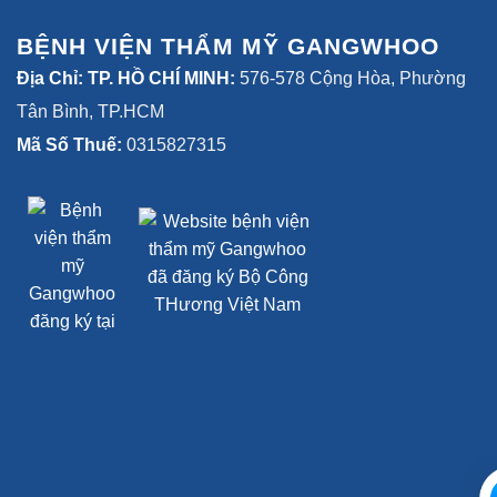
BỆNH VIỆN THẨM MỸ GANGWHOO
Địa Chỉ: TP. HỒ CHÍ MINH:
576-578 Cộng Hòa, Phường
Tân Bình, TP.HCM
Mã Số Thuế:
0315827315