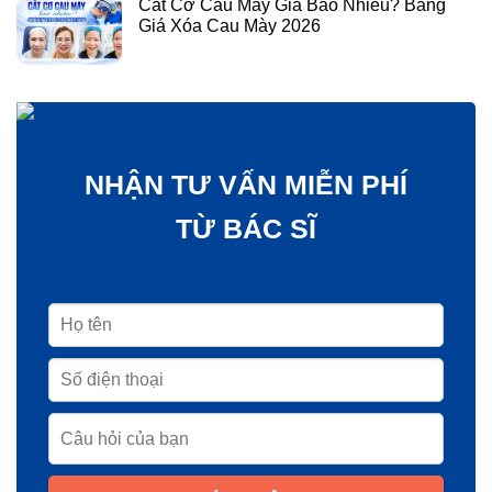
Cắt Cơ Cau Mày Giá Bao Nhiêu? Bảng
Giá Xóa Cau Mày 2026
NHẬN TƯ VẤN MIỄN PHÍ
TỪ BÁC SĨ