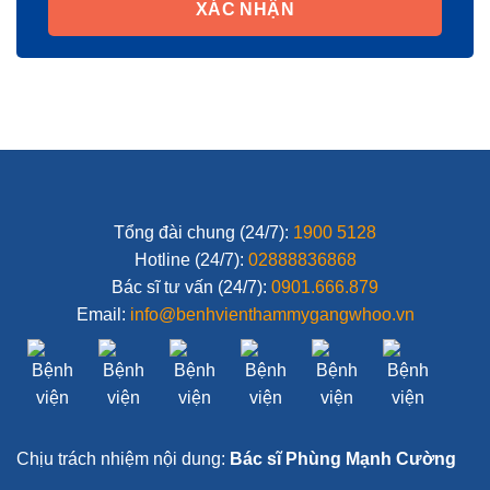
XÁC NHẬN
Tổng đài chung (24/7):
1900 5128
Hotline (24/7):
02888836868
Bác sĩ tư vấn (24/7):
0901.666.879
Email:
info@benhvienthammygangwhoo.vn
Chịu trách nhiệm nội dung:
Bác sĩ Phùng Mạnh Cường