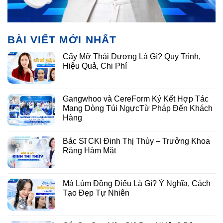
BÀI VIẾT MỚI NHẤT
Cấy Mỡ Thái Dương Là Gì? Quy Trình,
Hiệu Quả, Chi Phí
Gangwhoo và CereForm Ký Kết Hợp Tác
Mang Dòng Túi NgựcTừ Pháp Đến Khách
Hàng
Bác Sĩ CKI Đinh Thị Thùy – Trưởng Khoa
Răng Hàm Mặt
Má Lúm Đồng Điếu Là Gì? Ý Nghĩa, Cách
Tạo Đẹp Tự Nhiên