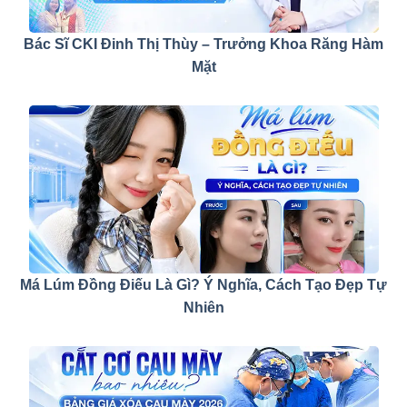
Bác Sĩ CKI Đinh Thị Thùy – Trưởng Khoa Răng Hàm
Mặt
Má Lúm Đồng Điếu Là Gì? Ý Nghĩa, Cách Tạo Đẹp Tự
Nhiên