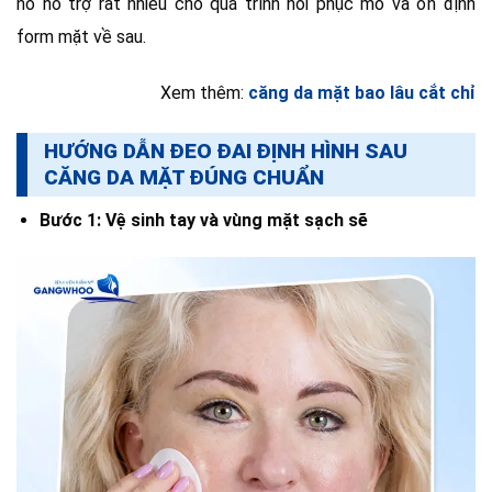
nó hỗ trợ rất nhiều cho quá trình hồi phục mô và ổn định
form mặt về sau.
Xem thêm:
căng da mặt bao lâu cắt chỉ
HƯỚNG DẪN ĐEO ĐAI ĐỊNH HÌNH SAU
CĂNG DA MẶT ĐÚNG CHUẨN
Bước 1: Vệ sinh tay và vùng mặt sạch sẽ