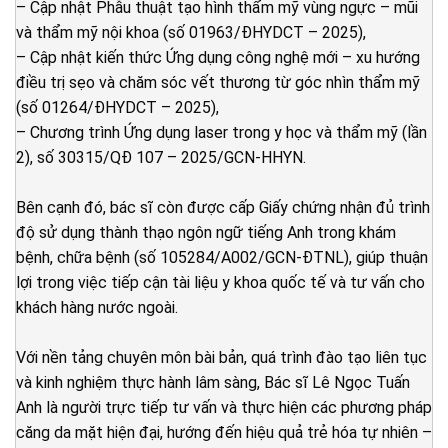
– Cập nhật Phẫu thuật tạo hình thẩm mỹ vùng ngực – mũi
và thẩm mỹ nội khoa (số 01963/ĐHYDCT – 2025),
– Cập nhật kiến thức Ứng dụng công nghệ mới – xu hướng
điều trị sẹo và chăm sóc vết thương từ góc nhìn thẩm mỹ
(số 01264/ĐHYDCT – 2025),
– Chương trình Ứng dụng laser trong y học và thẩm mỹ (lần
2), số 30315/QĐ 107 – 2025/GCN-HHYN.
Bên cạnh đó, bác sĩ còn được cấp Giấy chứng nhận đủ trình
độ sử dụng thành thạo ngôn ngữ tiếng Anh trong khám
bệnh, chữa bệnh (số 105284/A002/GCN-ĐTNL), giúp thuận
lợi trong việc tiếp cận tài liệu y khoa quốc tế và tư vấn cho
khách hàng nước ngoài.
Với nền tảng chuyên môn bài bản, quá trình đào tạo liên tục
và kinh nghiệm thực hành lâm sàng, Bác sĩ Lê Ngọc Tuấn
Anh là người trực tiếp tư vấn và thực hiện các phương pháp
căng da mặt hiện đại, hướng đến hiệu quả trẻ hóa tự nhiên –