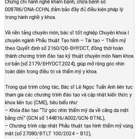
Chứng chỉ hành nghề khám bệnh, chữa bệnh số
008786/DNA-CCHN, đảm bảo đầy đủ điều kiện pháp lý
trong hành nghề y khoa.
Về nền tảng chuyên môn, bác sĩ tốt nghiệp Chuyên khoa I
chuyên ngành Phẫu thuật Tạo hình – Tái tạo – Thẩm mỹ
theo Quyết định số 2160/QĐ-ĐHYDCT, đồng thời hoàn
thành chương trình đào tạo kỹ thuật chuyên môn Nam khoa
cơ bản (số 2179/ĐHYDCT.2024), giúp mở rộng góc nhìn
toàn diện trong điều trị và thẩm mỹ y khoa.
Trong quá trình công tác, Bác sĩ Lê Ngọc Tuấn Anh liên tục
tham gia các chương trình đào tạo và cập nhật kiến thức y
khoa liên tục (CME), tiêu biểu như:
– Khóa đào tạo “Từ góc nhìn thẩm mỹ da về căng da mặt
bằng chỉ” (GCN số 144816/A002/GCN-ĐTNL),
– Chương trình cập nhật Phẫu thuật tạo hình thẩm mỹ vùng
mặt (số 27080/ĐTLT 100/2024 – B12),