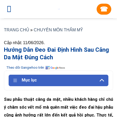
Skip
☎︎
to
content
TRANG CHỦ
»
CHUYÊN MÔN THẨM MỸ
Cập nhật: 11/06/2026.
Hướng Dẫn Đeo Đai Định Hình Sau Căng
Da Mặt Đúng Cách
Theo dõi Gangwhoo trên
Mục lục
Sau phẫu thuật căng da mặt, nhiều khách hàng chỉ chú
ý chăm sóc vết mổ mà quên mất việc đeo đai hậu phẫu
cũng ảnh hưởng rất lớn đến kết quả hồi phục. Thực tế,