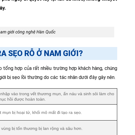
ây.
 nam giới công nghệ Hàn Quốc
A SẸO RỖ Ở NAM GIỚI?
o tổng hợp của rất nhiều trường hợp khách hàng, chúng
giới bị sẹo lồi thường do các tác nhân dưới đây gây nên.
nhập vào trong vết thương mụn, ẩn náu và sinh sôi làm cho
hục hồi được hoàn toàn.
 mụn bị hoại tử, khối mô mất đi tạo ra sẹo.
vùng bị tổn thương bị lan rộng và sâu hơn.