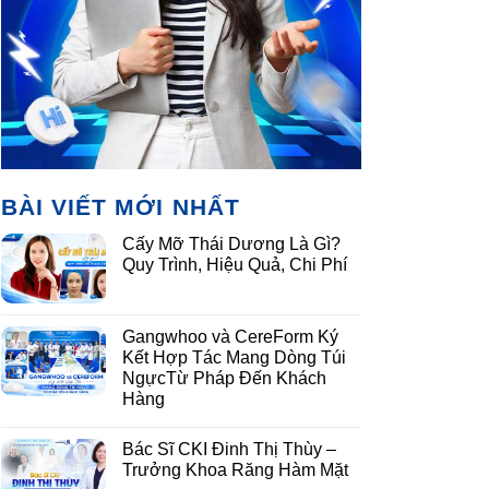
BÀI VIẾT MỚI NHẤT
Cấy Mỡ Thái Dương Là Gì?
Quy Trình, Hiệu Quả, Chi Phí
Gangwhoo và CereForm Ký
Kết Hợp Tác Mang Dòng Túi
NgựcTừ Pháp Đến Khách
Hàng
Bác Sĩ CKI Đinh Thị Thùy –
Trưởng Khoa Răng Hàm Mặt