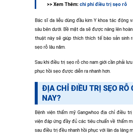
>> Xem Thêm:
chi phí điều trị sẹo rỗ
Bác sĩ da liễu dùng đầu kim Y khoa tác động
sâu bên dưới. Bề mặt da sẽ được nâng lên hoàn t
thuật này sẽ giúp thích thích tế bào sản sinh 
sẹo rỗ lâu năm.
Sau khi điều trị sẹo rỗ cho nam giới cần phải lư
phục hồi sẹo được diễn ra nhanh hơn.
ĐỊA CHỈ ĐIỀU TRỊ SẸO RỖ
NAY?
Bệnh viện thẩm mỹ Gangwhoo địa chỉ điều trị 
viện đáp ứng đầy đủ các tiêu chuẩn về thẩm m
sau điều trị đều nhanh hồi phục với làn da láng m