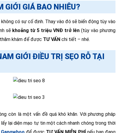
M GIỚI GIÁ BAO NHIÊU?
ẽ không có sự cố định. Thay vào đó sẽ biến động tùy vào
ình sẽ
khoảng từ 5 triệu VNĐ trở lên
(tùy vào phương
ến thăm khám để được
TƯ VẤN
chi tiết – nhé.
M GIỚI ĐIỀU TRỊ SẸO RỖ TẠI
hông còn là một vấn đề quá khó khăn. Với phương pháp
ấy lại diện mạo tự tin một cách nhanh chóng trong thời
ỹ Gangwhoo
để được
TƯ VẤN MIỄN PHÍ
nếu bạn đang