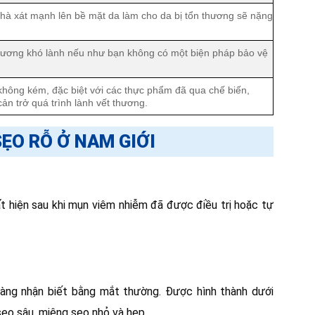
chà xát mạnh lên bề mặt da làm cho da bị tổn thương sẽ nặng
thương khó lành nếu như bạn không có một biện pháp bảo vệ
hông kém, đặc biệt với các thực phẩm đã qua chế biến,
ản trở quá trình lành vết thương.
SẸO RỖ Ở NAM GIỚI
t hiện sau khi mụn viêm nhiễm đã được điều trị hoặc tự
dàng nhận biết bằng mắt thường. Được hình thành dưới
sẹo sâu, miệng seọ nhỏ và hẹp.