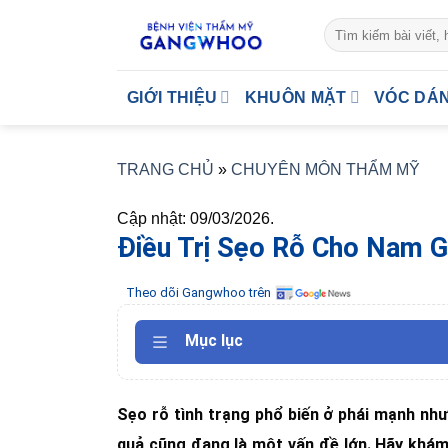
Skip
to
content
GIỚI THIỆU
KHUÔN MẶT
VÓC DÁ
TRANG CHỦ
»
CHUYÊN MÔN THẨM MỸ
Cập nhật: 09/03/2026.
Điều Trị Sẹo Rỗ Cho Nam 
Theo dõi Gangwhoo trên
Mục lục
Sẹo rỗ tình trạng phổ biến ở phái mạnh nh
quả cũng đang là một vấn đề lớn. Hãy khám 