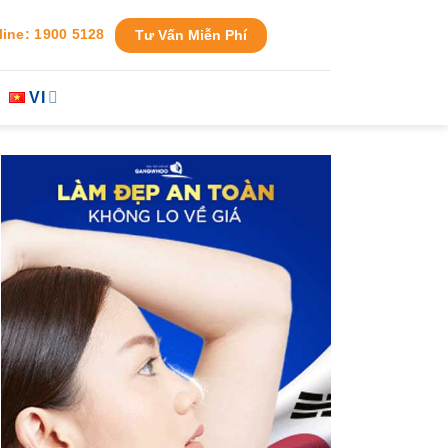
line: 1900 5128
Tư Vấn Miễn Phí
VI