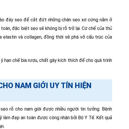
 vào đáy sẹo để cắt đứt những chân sẹo xơ cứng nằm ở
oàn, đặc biệt sẹo sẽ không bị rỗ trở lại. Cơ chế của thủ
ra elastin và collagen, đồng thời sẽ phá vỡ cấu trúc của
u ý hạn chế bia rượu, chất gây kích thích để cho quá trình
 CHO NAM GIỚI UY TÍN HIỆN
sẹo rỗ cho nam giới được nhiều người tin tưởng. Bệnh
ỹ làm đẹp an toàn được công nhận bởi Bộ Y Tế. Kết quả
ịn.