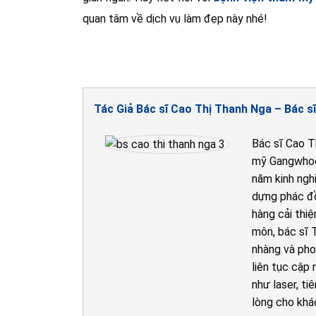
quan tâm về dịch vụ làm đẹp này nhé!
Tác Giả Bác sĩ Cao Thị Thanh Nga – Bác sĩ
Bác sĩ Cao T
mỹ Gangwhoo
năm kinh nghi
dựng phác đồ
hàng cải thiệ
môn, bác sĩ 
nhàng và pho
liên tục cập
như laser, ti
lòng cho khá