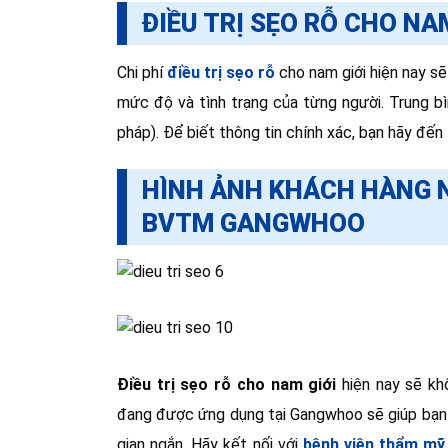
ĐIỀU TRỊ SẸO RỖ CHO NA
Chi phí
điều trị sẹo rỗ
cho nam giới hiện nay s
mức độ và tình trạng của từng người. Trung b
pháp). Để biết thông tin chính xác, bạn hãy đ
HÌNH ẢNH KHÁCH HÀNG NA
BVTM GANGWHOO
Điều trị sẹo rỗ cho nam giới
hiện nay sẽ k
đang được ứng dụng tại Gangwhoo sẽ giúp bạn l
gian ngắn. Hãy kết nối với
bệnh viện thẩm m