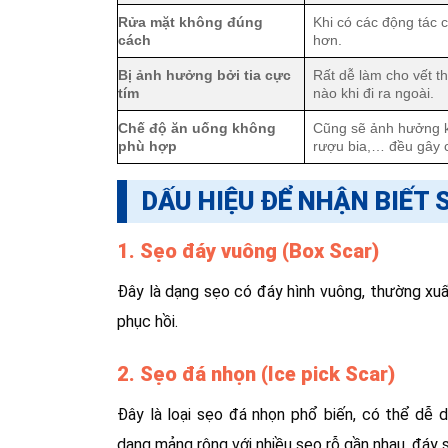
Rửa mặt không đúng
Khi có các động tác 
cách
hơn.
Bị ảnh hưởng bởi tia cực
Rất dễ làm cho vết 
tím
nào khi đi ra ngoài.
Chế độ ăn uống không
Cũng sẽ ảnh hưởng k
phù hợp
rượu bia,… đều gây c
DẤU HIỆU ĐỂ NHẬN BIẾT 
1. Sẹo đáy vuông (Box Scar)
Đây là dạng sẹo có đáy hình vuông, thường xuấ
phục hồi.
2. Sẹo đá nhọn (Ice pick Scar)
Đây là loại sẹo đá nhọn phổ biến, có thể dễ 
dạng mảng rộng với nhiều sẹo rỗ gần nhau, đáy 