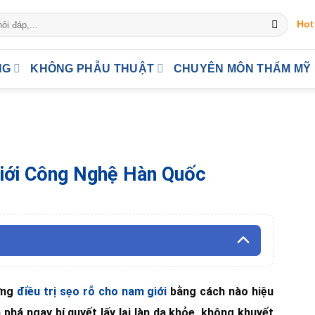
Hot
NG
KHÔNG PHẪU THUẬT
CHUYÊN MÔN THẨM MỸ
Giới Công Nghệ Hàn Quốc
ưng
điều trị sẹo rỗ cho nam giới
bằng cách nào hiệu
phá ngay bí quyết lấy lại làn da khỏe, không khuyết