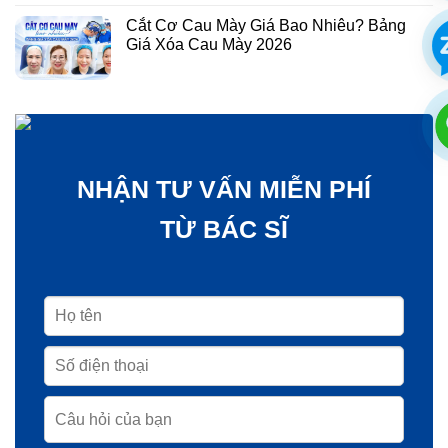
Chịu trách nhiệm nội dung:
Bác sĩ Phùng Mạnh Cường
BỆNH VIỆN THẨM MỸ GANGWHOO
Địa Chỉ: TP. HỒ CHÍ MINH:
576-578 Cộng Hòa, Phường
Tân Bình, TP.HCM
Mã Số Thuế:
0315827315