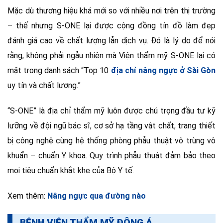
Mặc dù thương hiệu khá mới so với nhiều nơi trên thị trường
– thế nhưng S-ONE lại được cộng đồng tín đồ làm đẹp
đánh giá cao về chất lượng lẫn dịch vụ. Đó là lý do để nói
rằng, không phải ngẫu nhiên mà Viện thẩm mỹ S-ONE lại có
mặt trong danh sách “Top 10
địa chỉ nâng ngực ở Sài Gòn
uy tín và chất lượng.”
“S-ONE” là địa chỉ thẩm mỹ luôn được chú trọng đầu tư kỹ
lưỡng về đội ngũ bác sĩ, cơ sở hạ tầng vật chất, trang thiết
bị công nghệ cùng hệ thống phòng phẫu thuật vô trùng vô
khuẩn – chuẩn Y khoa. Quy trình phẫu thuật đảm bảo theo
mọi tiêu chuẩn khắt khe của Bộ Y tế.
Xem thêm:
Nâng ngực qua đường nào
BỆNH VIỆN THẨM MỸ ĐÔNG Á