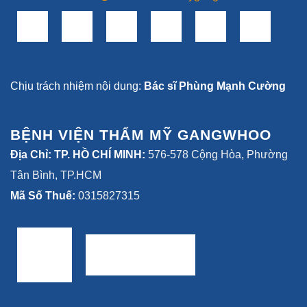
*Lưu ý: Kết quả phụ thuộc vào cơ địa mỗi người
*Các thông tin trên website benhvienthammygangwhoo.vn
chỉ dành cho mục đích tham khảo, tra cứu, khuyến nghị
Quý khách hàng không tự ý áp dụng. Bệnh viện thẩm mỹ
Gangwhoo không chịu trách nhiệm về những trường hợp
tự ý áp dụng mà không có chỉ định của bác sĩ.
CÔNG TY CỔ PHẦN BỆNH VIỆN THẨM MỸ
GANGWHOO
Giấy chứng nhận đăng ký doanh nghiệp số: 0315827315
do Phòng Đăng ký kinh doanh – Sở Kế hoạch và Đầu tư
TP. Hồ Chí Minh cấp ngày 01/08/2019. Giấy phép hoạt