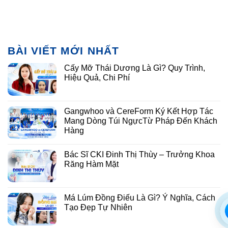
XÁC NHẬN
Tổng đài chung (24/7):
1900 5128
Hotline (24/7):
02888836868
Bác sĩ tư vấn (24/7):
0901.666.879
Email:
info@benhvienthammygangwhoo.vn