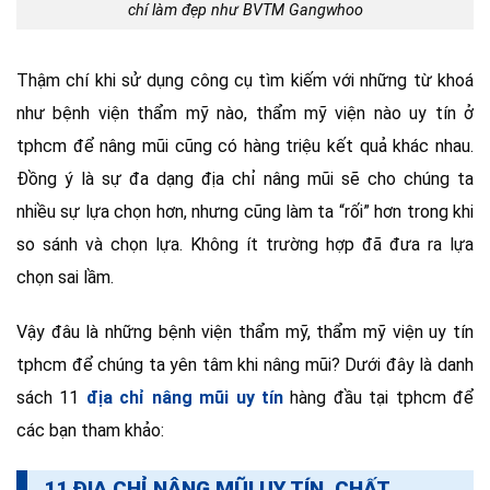
chí làm đẹp như BVTM Gangwhoo
Thậm chí khi sử dụng công cụ tìm kiếm với những từ khoá
như bệnh viện thẩm mỹ nào, thẩm mỹ viện nào uy tín ở
tphcm để nâng mũi cũng có hàng triệu kết quả khác nhau.
Đồng ý là sự đa dạng địa chỉ nâng mũi sẽ cho chúng ta
nhiều sự lựa chọn hơn, nhưng cũng làm ta “rối” hơn trong khi
so sánh và chọn lựa. Không ít trường hợp đã đưa ra lựa
chọn sai lầm.
Vậy đâu là những bệnh viện thẩm mỹ, thẩm mỹ viện uy tín
tphcm để chúng ta yên tâm khi nâng mũi? Dưới đây là danh
sách 11
địa chỉ nâng mũi uy tín
hàng đầu tại tphcm để
các bạn tham khảo:
11 ĐỊA CHỈ NÂNG MŨI UY TÍN, CHẤT