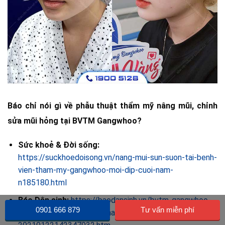
Báo chỉ nói gì về phẫu thuật thẩm mỹ nâng mũi, chỉnh
sửa mũi hỏng tại BVTM Gangwhoo?
Sức khoẻ & Đời sống:
https://suckhoedoisong.vn/nang-mui-sun-suon-tai-benh-
vien-tham-my-gangwhoo-moi-dip-cuoi-nam-
n185180.html
Báo Dân sinh:
https://baodansinh.vn/bvtm-gangwhoo-
0901 666 879
Tư vấn miễn phí
he-lo-ky-thuat-nang-mui-nanoform-doc-quyen-