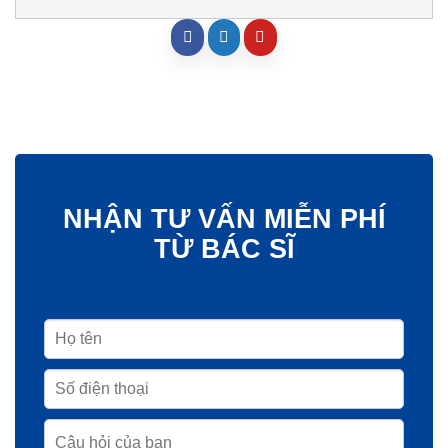
NHẬN TƯ VẤN MIỄN PHÍ
TỪ BÁC SĨ