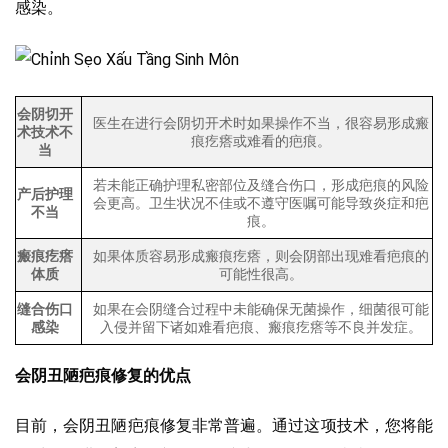
感染。
会阴切开
医生在进行会阴切开术时如果操作不当，很容易形成瘢
术技术不
痕疙瘩或难看的疤痕。
当
若未能正确护理私密部位及缝合伤口，形成疤痕的风险
产后护理
会更高。卫生状况不佳或不遵守医嘱可能导致炎症和疤
不当
痕。
瘢痕疙瘩
如果体质容易形成瘢痕疙瘩，则会阴部出现难看疤痕的
体质
可能性很高。
缝合伤口
如果在会阴缝合过程中未能确保无菌操作，细菌很可能
感染
入侵并留下诸如难看疤痕、瘢痕疙瘩等不良并发症。
会阴丑陋疤痕修复的优点
目前，会阴丑陋疤痕修复非常普遍。通过这项技术，您将能