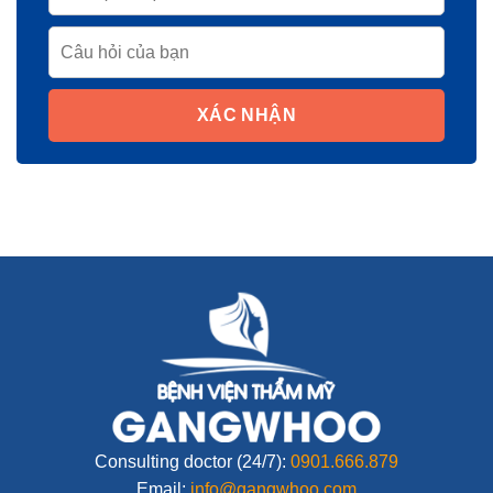
XÁC NHẬN
Consulting doctor (24/7):
0901.666.879
Email:
info@gangwhoo.com