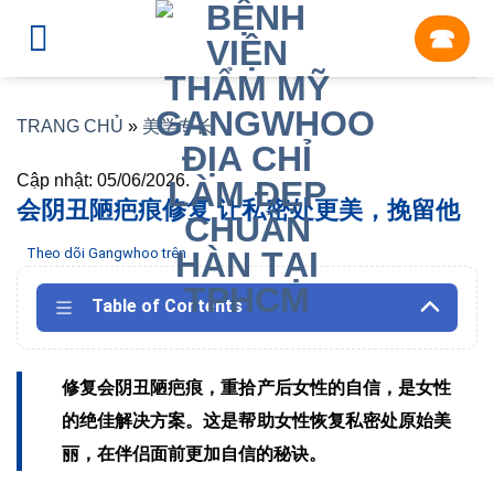
Skip
☎︎
to
content
TRANG CHỦ
»
美学专长
Cập nhật: 05/06/2026.
会阴丑陋疤痕修复 让私密处更美，挽留他
Theo dõi Gangwhoo trên
Table of Contents
修复会阴丑陋疤痕，重拾产后女性的自信，是女性
的绝佳解决方案。这是帮助女性恢复私密处原始美
丽，在伴侣面前更加自信的秘诀。