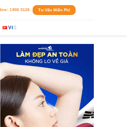
line: 1900 5128
Tư Vấn Miễn Phí
VI