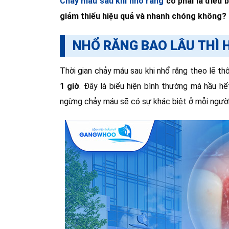
Chảy máu sau khi nhổ răng
có phải là điều 
giảm thiểu hiệu quả và nhanh chóng không
NHỔ RĂNG BAO LÂU THÌ 
Thời gian chảy máu sau khi nhổ răng theo lẽ t
1 giờ
. Đây là biểu hiện bình thường mà hầu hế
ngừng chảy máu sẽ có sự khác biệt ở mỗi ngườ