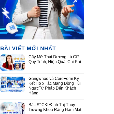
BÀI VIẾT MỚI NHẤT
Cấy Mỡ Thái Dương Là Gì?
Quy Trình, Hiệu Quả, Chi Phí
Gangwhoo và CereForm Ký
Kết Hợp Tác Mang Dòng Túi
NgựcTừ Pháp Đến Khách
Hàng
Bác Sĩ CKI Đinh Thị Thùy –
Trưởng Khoa Răng Hàm Mặt