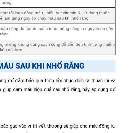
thường.
 như rối loạn đông máu, thiếu hụt vitamin K, sử dụng thuốc
 làm tăng nguy cơ chảy máu sau khi nhổ răng.
y máu cũng do thành mạch máu mỏng cũng là nguyên do gây
răng.
ăng miệng không đúng cách cũng dễ dẫn đến tình trạng nhiễm
kéo dài hơn.
MÁU SAU KHI NHỔ RĂNG
ọng để đảm bảo quá trình hồi phục diễn ra thuận lợi và
o giúp cầm máu hiệu quả sau nhổ răng, hãy áp dụng để
oặc gạc vào vị trí vết thương sẽ giúp cho máu đông lại