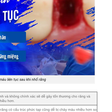
áu liên tục sau khi nhổ răng
nh và không chính xác sẽ dễ gây tổn thương cho răng và
nhiều hơn.
răng có cấu trúc phức tạp cũng dễ bị chảy máu nhiều hơn so