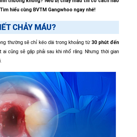
bình thường không? Nếu bị chảy máu thì có cách nào
? Tìm hiểu cùng BVTM Gangwhoo ngay nhé!
HẾT CHẢY MÁU?
hông thường sẽ chỉ kéo dài trong khoảng từ
30 phút đến
t ai cũng sẽ gặp phải sau khi nhổ răng. Nhưng thời gian
i.