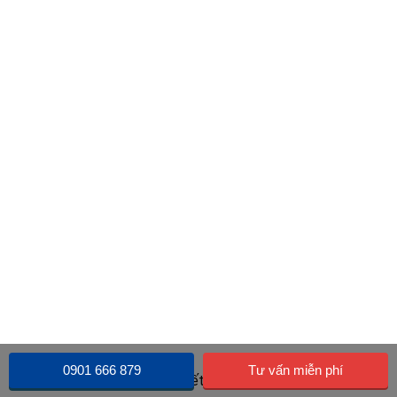
0901 666 879
Tư vấn miễn phí
Như vậy, qua nội dung bài viết trên bạn bạn đã có thể lựa