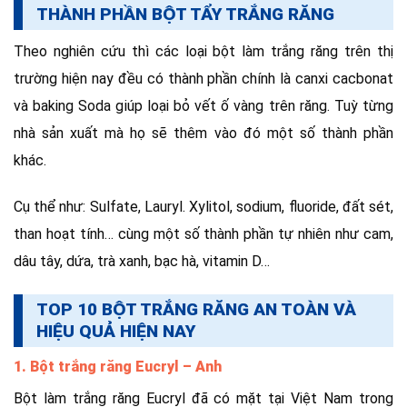
THÀNH PHẦN BỘT TẨY TRẮNG RĂNG
Theo nghiên cứu thì các loại bột làm trắng răng trên thị
trường hiện nay đều có thành phần chính là canxi cacbonat
và baking Soda giúp loại bỏ vết ố vàng trên răng. Tuỳ từng
nhà sản xuất mà họ sẽ thêm vào đó một số thành phần
khác.
Cụ thể như: Sulfate, Lauryl. Xylitol, sodium, fluoride, đất sét,
than hoạt tính… cùng một số thành phần tự nhiên như cam,
dâu tây, dứa, trà xanh, bạc hà, vitamin D…
TOP 10 BỘT TRẮNG RĂNG AN TOÀN VÀ
HIỆU QUẢ HIỆN NAY
1. Bột trắng răng Eucryl – Anh
Bột làm trắng răng Eucryl đã có mặt tại Việt Nam trong