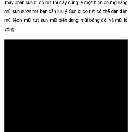
thấy phần sụn bị co rút thì đây cũng là một biến chứng nâng
mũi sụn sườn mà bạn cần lưu ý. Sụn bị co rút có thể dẫn đến
mũi lệch, mũi tụt sụn, mũi biến dạng, mũi bóng đỏ, và mũi lộ
sóng.