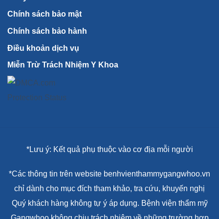
Quý khách hàng không tự ý áp dụng. Bệnh viện thẩm mỹ
Gangwhoo không chịu trách nhiệm về những trường hợp
tự ý áp dụng mà không có chỉ định của bác sĩ.
CÔNG TY CỔ PHẦN BỆNH VIỆN THẨM MỸ
GANGWHOO
Giấy chứng nhận đăng ký doanh nghiệp số: 0315827315
do Phòng Đăng ký kinh doanh – Sở Kế hoạch và Đầu tư
TP. Hồ Chí Minh cấp ngày 01/08/2019. Giấy phép hoạt
động khám bệnh, chữa bệnh số: 290/BYT – GPHĐ do Bộ
Y tế cấp ngày 30/11/2020.
Phạm vi hoạt động chuyên môn: Thực hiện kỹ thuật
chuyên môn được Bộ trưởng Bộ Y Tế phê duyệt ban hành
kèm theo giấy phép hoạt động.