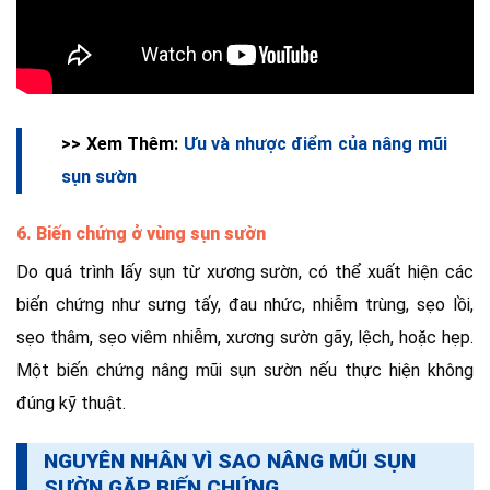
>> Xem Thêm:
Ưu và nhược điểm của nâng mũi
sụn sườn
6. Biến chứng ở vùng sụn sườn
Do quá trình lấy sụn từ xương sườn, có thể xuất hiện các
biến chứng như sưng tấy, đau nhức, nhiễm trùng, sẹo lồi,
sẹo thâm, sẹo viêm nhiễm, xương sườn gãy, lệch, hoặc hẹp.
Một biến chứng nâng mũi sụn sườn nếu thực hiện không
đúng kỹ thuật.
NGUYÊN NHÂN VÌ SAO NÂNG MŨI SỤN
SƯỜN GẶP BIẾN CHỨNG