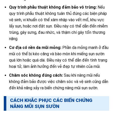
Quy trình phẫu thuật không đảm bảo vô trùng:
Nếu
quy trình phẫu thuật không tuân thủ đúng các biện pháp
vệ sinh, vi khuẩn có thể xâm nhập vào vết mổ, khu vực
lấy sụn, hoặc nơi đặt sụn. Điều này có thể dẫn đến nhiễm
trùng, gây sưng, đau nhức, và thậm chí gây tổn thương
nặng.
Cơ địa có nền da mũi mỏng:
Phần da mỏng manh ở đầu
mũi có thể bị kéo căng và bào mòn khi miếng sụn sườn
quá lớn hoặc quá dài. Điều này có thể dẫn đến tình trạng
hoại tử, làm ảnh hưởng đến vẻ đẹp tự nhiên của mũi.
Chăm sóc không đúng cách:
Sau khi nâng mũi nếu
không đảm bảo được việc chăm sóc và vệ sinh cũng dẫn
đến khả năng xảy ra biến chứng nâng mũi sụn sườn.
CÁCH KHẮC PHỤC CÁC BIẾN CHỨNG
NÂNG MŨI SỤN SƯỜN