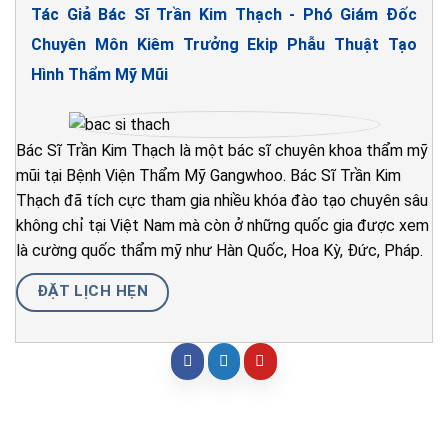
NHẬN TƯ VẤN MIỄN PHÍ
TỪ BÁC SĨ
XÁC NHẬN