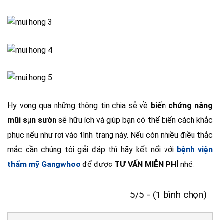
5/5 - (1 bình chọn)
Tác Giả Bác Sĩ Trần Kim Thạch - Phó Giám Đốc
Chuyên Môn Kiêm Trưởng Ekip Phẫu Thuật Tạo
Hình Thẩm Mỹ Mũi
Bác Sĩ Trần Kim Thạch là một bác sĩ chuyên khoa thẩm mỹ
mũi tại Bệnh Viện Thẩm Mỹ Gangwhoo. Bác Sĩ Trần Kim
Thạch đã tích cực tham gia nhiều khóa đào tạo chuyên sâu
không chỉ tại Việt Nam mà còn ở những quốc gia được xem
là cường quốc thẩm mỹ như Hàn Quốc, Hoa Kỳ, Đức, Pháp.
ĐẶT LỊCH HẸN