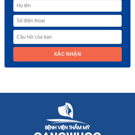
Tổng đài chung (24/7):
1900 5128
Hotline (24/7):
02888836868
Bác sĩ tư vấn (24/7):
0901.666.879
Email:
info@benhvienthammygangwhoo.vn
Chịu trách nhiệm nội dung:
Bác sĩ Phùng Mạnh Cường
BỆNH VIỆN THẨM MỸ GANGWHOO
Địa Chỉ: TP. HỒ CHÍ MINH:
576-578 Cộng Hòa, Phường