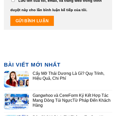
Hàng
Bác Sĩ CKI Đinh Thị Thùy – Trưởng Khoa
Răng Hàm Mặt
Má Lúm Đồng Điếu Là Gì? Ý Nghĩa, Cách
Tạo Đẹp Tự Nhiên
Cắt Cơ Cau Mày Giá Bao Nhiêu? Bảng
Giá Xóa Cau Mày 2026
NHẬN TƯ VẤN MIỄN PHÍ
TỪ BÁC SĨ