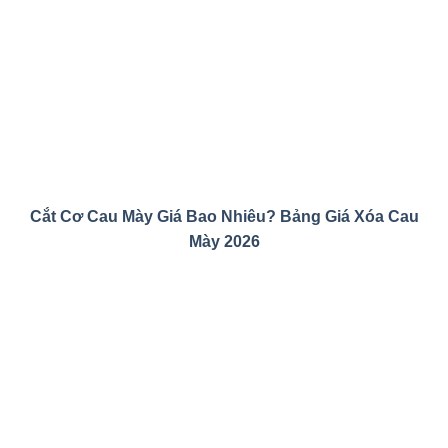
Nâng Ngực Bao Lâu Được Thả Rông? Bác Sĩ Giải Đáp
Chi Tiết
Nâng Mũi Ăn Mắm Nêm Được Không? Những Thực
Phẩm Cần Tránh