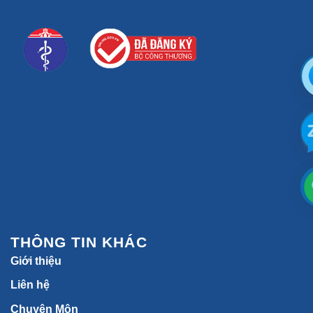
Liên hệ
Chuyên Môn
Chính sách bảo mật
Chính sách bảo hành
Điều khoản dịch vụ
Miễn Trừ Trách Nhiệm Y Khoa
*Lưu ý: Kết quả phụ thuộc vào cơ địa mỗi người
*Các thông tin trên website benhvienthammygangwhoo.vn
chỉ dành cho mục đích tham khảo, tra cứu, khuyến nghị