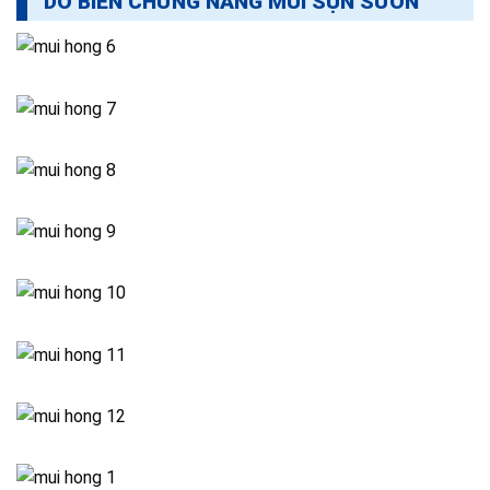
DO BIẾN CHỨNG NÂNG MŨI SỤN SƯỜN