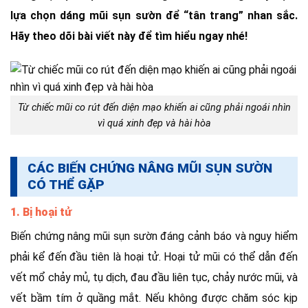
lựa chọn dáng mũi sụn sườn để “tân trang” nhan sắc.
Hãy theo dõi bài viết này để tìm hiểu ngay nhé!
Từ chiếc mũi co rút đến diện mạo khiến ai cũng phải ngoái nhìn
vì quá xinh đẹp và hài hòa
CÁC BIẾN CHỨNG NÂNG MŨI SỤN SƯỜN
CÓ THỂ GẶP
1. Bị hoại tử
Biến chứng nâng mũi sụn sườn đáng cảnh báo và nguy hiểm
phải kể đến đầu tiên là hoại tử. Hoại tử mũi có thể dẫn đến
vết mổ chảy mủ, tụ dịch, đau đầu liên tục, chảy nước mũi, và
vết bầm tím ở quầng mắt. Nếu không được chăm sóc kịp