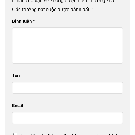
Lưu tên của tôi, email, và trang web trong trình
duyệt này cho lần bình luận kế tiếp của tôi.
BÀI VIẾT MỚI NHẤT
Cấy Mỡ Thái Dương Là Gì? Quy Trình,
Hiệu Quả, Chi Phí
Gangwhoo và CereForm Ký Kết Hợp Tác
Mang Dòng Túi NgựcTừ Pháp Đến Khách