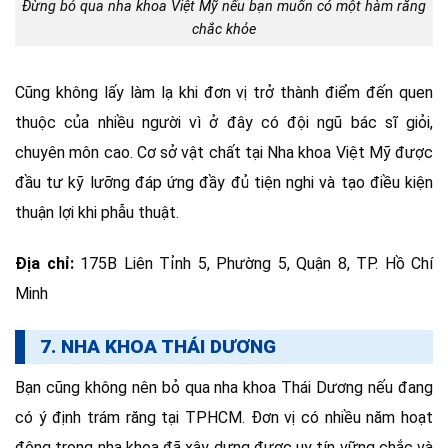
Đừng bỏ qua nha khoa Việt Mỹ nếu bạn muốn có một hàm răng
chắc khỏe
Cũng không lấy làm lạ khi đơn vị trở thành điểm đến quen
thuộc của nhiều người vì ở đây có đội ngũ bác sĩ giỏi,
chuyên môn cao. Cơ sở vật chất tại Nha khoa Việt Mỹ được
đầu tư kỹ lưỡng đáp ứng đầy đủ tiện nghi và tạo điều kiện
thuận lợi khi phẫu thuật.
Địa chỉ:
175B Liên Tỉnh 5, Phường 5, Quận 8, TP. Hồ Chí
Minh
7. NHA KHOA THÁI DƯƠNG
Bạn cũng không nên bỏ qua nha khoa Thái Dương nếu đang
có ý định trám răng tại TPHCM. Đơn vị có nhiều năm hoạt
động trong nha khoa đã xây dựng được uy tín vững chắc và