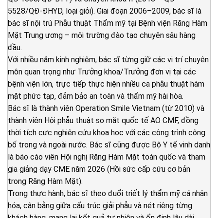
5528/QĐ-ĐHYD, loại giỏi). Giai đoạn 2006–2009, bác sĩ là
bác sĩ nội trú Phẫu thuật Thẩm mỹ tại Bệnh viện Răng Hàm
Mặt Trung ương – môi trường đào tạo chuyên sâu hàng
đầu.
Với nhiều năm kinh nghiệm, bác sĩ từng giữ các vị trí chuyên
môn quan trọng như Trưởng khoa/Trưởng đơn vị tại các
bệnh viện lớn, trực tiếp thực hiện nhiều ca phẫu thuật hàm
mặt phức tạp, đảm bảo an toàn và thẩm mỹ hài hòa.
Bác sĩ là thành viên Operation Smile Vietnam (từ 2010) và
thành viên Hội phẫu thuật sọ mặt quốc tế AO CMF, đồng
thời tích cực nghiên cứu khoa học với các công trình công
bố trong và ngoài nước. Bác sĩ cũng được Bộ Y tế vinh danh
là báo cáo viên Hội nghị Răng Hàm Mặt toàn quốc và tham
gia giảng dạy CME năm 2026 (Hồi sức cấp cứu cơ bản
trong Răng Hàm Mặt).
Trong thực hành, bác sĩ theo đuổi triết lý thẩm mỹ cá nhân
hóa, cân bằng giữa cấu trúc giải phẫu và nét riêng từng
khách hàng, mang lại kết quả tự nhiên và ổn định lâu dài.