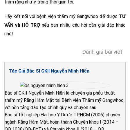
trám răng như ý trong thời gian tới.
Hãy kết nối với bệnh viện thẩm mỹ Gangwhoo để được
TƯ
VẤN và HỖ TRỢ
nếu bạn nhiều câu hỏi cần giải đáp khác
nhé!
Đánh giá bài viết
Tác Giả Bác Sĩ CKII Nguyễn Minh Hiển
Bác sĩ CKII Nguyễn Minh Hiển là chuyên gia phẫu thuật
thẩm mỹ Răng Hàm Mặt tại Bệnh viện Thẩm mỹ Gangwhoo,
với nền tảng đào tạo chính quy và chuyên sâu.
Bác sĩ tốt nghiệp Đại học Y Dược TP.HCM (2006) chuyên
ngành Răng Hàm Mặt, hoàn thành Chuyên khoa I (2014 –
QĐ 1038/QĐ-BYT) và Chuyên khoa II (2018 – QĐ