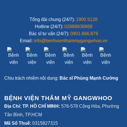
Tổng đài chung (24/7):
1900 5128
Hotline (24/7):
02888836868
Bác sĩ tư vấn (24/7):
0901.666.879
Email:
info@benhvienthammygangwhoo.vn
Chịu trách nhiệm nội dung:
Bác sĩ Phùng Mạnh Cường
BỆNH VIỆN THẨM MỸ GANGWHOO
Địa Chỉ: TP. HỒ CHÍ MINH:
576-578 Cộng Hòa, Phường
Tân Bình, TP.HCM
Mã Số Thuế:
0315827315