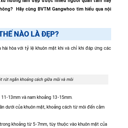
t xu hướng làm đẹp được nhiều người quan tâm hay
y không? Hãy cùng BVTM Gangwhoo tìm hiểu qua nội
THẾ NÀO LÀ ĐẸP?
hài hòa với tỷ lệ khuôn mặt khi và chỉ khi đáp ứng các
ật rút ngắn khoảng cách giữa mũi và môi
ảng 11-13mm và nam khoảng 13-15mm.
hần dưới của khuôn mặt, khoảng cách từ môi đến cằm
 trong khoảng từ 5-7mm, tùy thuộc vào khuôn mặt của