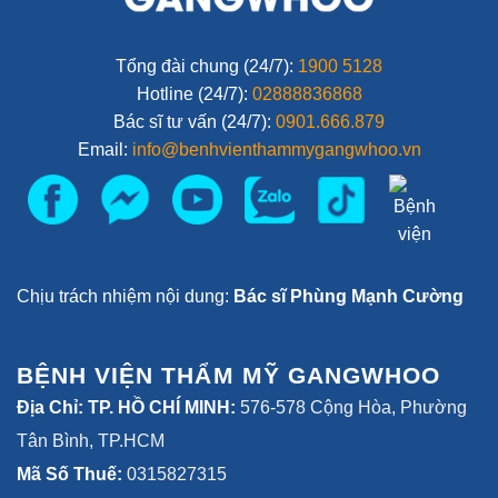
Tổng đài chung (24/7):
1900 5128
Hotline (24/7):
02888836868
Bác sĩ tư vấn (24/7):
0901.666.879
Email:
info@benhvienthammygangwhoo.vn
Chịu trách nhiệm nội dung:
Bác sĩ Phùng Mạnh Cường
BỆNH VIỆN THẨM MỸ GANGWHOO
Địa Chỉ: TP. HỒ CHÍ MINH:
576-578 Cộng Hòa, Phường
Tân Bình, TP.HCM
Mã Số Thuế:
0315827315