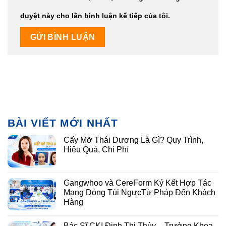
duyệt này cho lần bình luận kế tiếp của tôi.
BÀI VIẾT MỚI NHẤT
Cấy Mỡ Thái Dương Là Gì? Quy Trình,
Hiệu Quả, Chi Phí
Gangwhoo và CereForm Ký Kết Hợp Tác
Mang Dòng Túi NgựcTừ Pháp Đến Khách
Hàng
Bác Sĩ CKI Đinh Thị Thùy – Trưởng Khoa