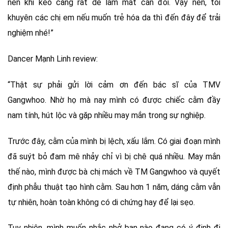
nên khi kéo căng rất dễ làm mất cân đối. Vậy nên, tôi
khuyên các chị em nếu muốn trẻ hóa da thì đến đây để trải
nghiệm nhé!”
Dancer Mạnh Linh review:
“Thật sự phải gửi lời cảm ơn đến bác sĩ của TMV
Gangwhoo. Nhờ họ mà nay mình có được chiếc cằm đầy
nam tính, hút lộc và gặp nhiều may mắn trong sự nghiệp.
Trước đây, cằm của mình bị lệch, xấu lắm. Có giai đoạn mình
đã suýt bỏ đam mê nhảy chỉ vì bị chê quá nhiều. May mắn
thế nào, mình được bà chị mách về TM Gangwhoo và quyết
định phẫu thuật tạo hình cằm. Sau hơn 1 năm, dáng cằm vẫn
tự nhiên, hoàn toàn không có di chứng hay để lại sẹo.
Tuy nhiên, mình muốn nhắc nhở bạn nào đang có ý định đi