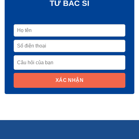
TỪ BÁC SĨ
XÁC NHẬN