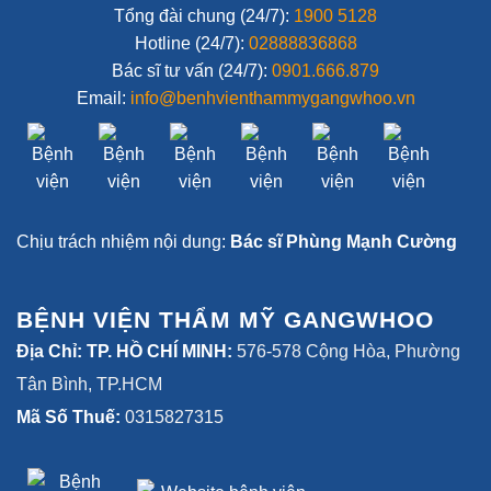
Tổng đài chung (24/7):
1900 5128
Hotline (24/7):
02888836868
Bác sĩ tư vấn (24/7):
0901.666.879
Email:
info@benhvienthammygangwhoo.vn
Chịu trách nhiệm nội dung:
Bác sĩ Phùng Mạnh Cường
BỆNH VIỆN THẨM MỸ GANGWHOO
Địa Chỉ: TP. HỒ CHÍ MINH:
576-578 Cộng Hòa, Phường
Tân Bình, TP.HCM
Mã Số Thuế:
0315827315