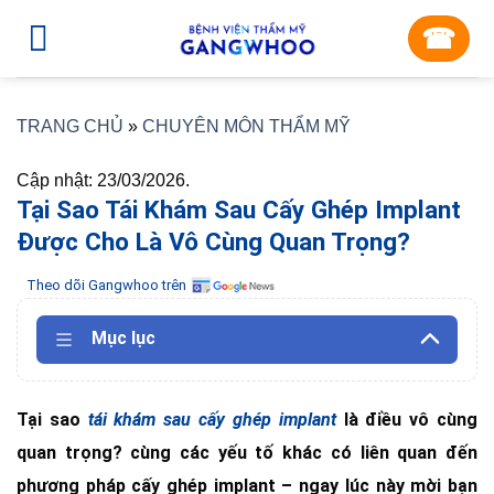
Skip
☎︎
to
content
TRANG CHỦ
»
CHUYÊN MÔN THẨM MỸ
Cập nhật: 23/03/2026.
Tại Sao Tái Khám Sau Cấy Ghép Implant
Được Cho Là Vô Cùng Quan Trọng?
Theo dõi Gangwhoo trên
Mục lục
Tại sao
tái khám sau cấy ghép implant
là điều vô cùng
quan trọng? cùng các yếu tố khác có liên quan đến
phương pháp cấy ghép implant – ngay lúc này mời bạn