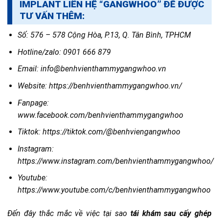
IMPLANT LIÊN HỆ “GANGWHOO” ĐỂ ĐƯỢC
TƯ VẤN THÊM:
Số: 576 – 578 Cộng Hòa, P.13, Q. Tân Bình, TPHCM
Hotline/zalo: 0901 666 879
Email: info@benhvienthammygangwhoo.vn
Website: https://benhvienthammygangwhoo.vn/
Fanpage:
www.facebook.com/benhvienthammygangwhoo
Tiktok: https://tiktok.com/@benhviengangwhoo
Instagram:
https://www.instagram.com/benhvienthammygangwhoo/
Youtube:
https://www.youtube.com/c/benhvienthammygangwhoo
Đến đây thắc mắc về việc tại sao
tái khám sau cấy ghép