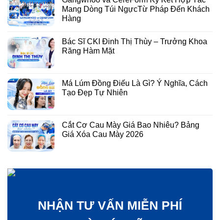
Mang Dòng Túi NgựcTừ Pháp Đến Khách
Hàng
Bác Sĩ CKI Đinh Thị Thùy – Trưởng Khoa
Răng Hàm Mặt
Má Lúm Đồng Điếu Là Gì? Ý Nghĩa, Cách
Tạo Đẹp Tự Nhiên
Cắt Cơ Cau Mày Giá Bao Nhiêu? Bảng
Giá Xóa Cau Mày 2026
NHẬN TƯ VẤN MIỄN PHÍ