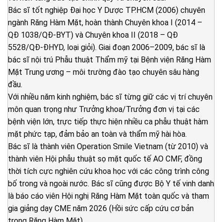
Bác sĩ tốt nghiệp Đại học Y Dược TP.HCM (2006) chuyên
ngành Răng Hàm Mặt, hoàn thành Chuyên khoa I (2014 –
QĐ 1038/QĐ-BYT) và Chuyên khoa II (2018 – QĐ
5528/QĐ-ĐHYD, loại giỏi). Giai đoạn 2006–2009, bác sĩ là
bác sĩ nội trú Phẫu thuật Thẩm mỹ tại Bệnh viện Răng Hàm
Mặt Trung ương – môi trường đào tạo chuyên sâu hàng
đầu.
Với nhiều năm kinh nghiệm, bác sĩ từng giữ các vị trí chuyên
môn quan trọng như Trưởng khoa/Trưởng đơn vị tại các
bệnh viện lớn, trực tiếp thực hiện nhiều ca phẫu thuật hàm
mặt phức tạp, đảm bảo an toàn và thẩm mỹ hài hòa.
Bác sĩ là thành viên Operation Smile Vietnam (từ 2010) và
thành viên Hội phẫu thuật sọ mặt quốc tế AO CMF, đồng
thời tích cực nghiên cứu khoa học với các công trình công
bố trong và ngoài nước. Bác sĩ cũng được Bộ Y tế vinh danh
là báo cáo viên Hội nghị Răng Hàm Mặt toàn quốc và tham
gia giảng dạy CME năm 2026 (Hồi sức cấp cứu cơ bản
trong Răng Hàm Mặt).