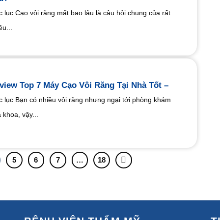
 lục Cạo vôi răng mất bao lâu là câu hỏi chung của rất
ều...
view Top 7 Máy Cạo Vôi Răng Tại Nhà Tốt –
 lục Bạn có nhiều vôi răng nhưng ngại tới phòng khám
 khoa, vậy...
5
6
7
…
18