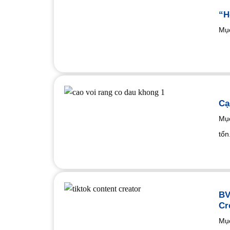
“H
Mục
Cạ
Mục
tổn.
BV
Cr
Mụ