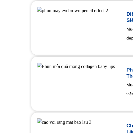
Đi
Si
Mục
đẹp
Ph
Th
Mục
việ
Ch
Lâ