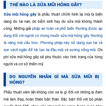
THẾ NÀO LÀ SỬA MŨI HỎNG GÃY?
Sửa mũi hỏng gãy
là phẫu thuật chỉnh hình lại mũi bị biến
dạng do tai nạn, do bẩm sinh hay do sửa mũi không thành
công. Những giải
pháp an toàn và phổ biến thường được áp
dụng đối với người có mong muốn sửa mũi hỏng gãy thường
là nâng mũi cấu trúc. Phương pháp này s
ử dụng sụn tai và
sụn vách ngăn để tái tạo lại đầu mũi và xương sống mũi.
Chi
phí sửa mũi hỏng gãy sẽ phụ thuộc vào tình trạng của từng
người và cơ sở thẩm mỹ.
DO NGUYÊN NHÂN GÌ MÀ SỬA MŨI BỊ
HỎNG?
Phẫu thuật xâm lấn không còn xa lạ gì đối với những ai đam
mê làm đẹp, hoàn thiện bản thân. Đặc biệt đối với bộ phận