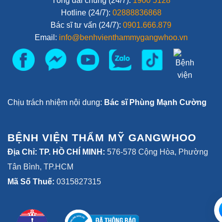
Tổng đài chung (24/7):
1900 5128
Hotline (24/7):
02888836868
Bác sĩ tư vấn (24/7):
0901.666.879
Email:
info@benhvienthammygangwhoo.vn
Chịu trách nhiệm nội dung:
Bác sĩ Phùng Mạnh Cường
BỆNH VIỆN THẨM MỸ GANGWHOO
Địa Chỉ: TP. HỒ CHÍ MINH:
576-578 Cộng Hòa, Phường
Tân Bình, TP.HCM
Mã Số Thuế:
0315827315