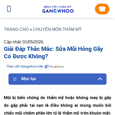
Skip
☎︎
to
content
TRANG CHỦ
»
CHUYÊN MÔN THẨM MỸ
Cập nhật: 01/05/2026.
Giải Đáp Thắc Mắc: Sửa Mũi Hỏng Gãy
Có Được Không?
Theo dõi Gangwhoo trên
Mục lục
Mũi bị biến chứng do thẩm mỹ hoặc không may bị gãy
do gặp phải tai nạn là điều không ai mong muốn bởi
chiếc mũi chiếm phần lớn tỷ lệ thẩm mỹ trên khuôn mặt.