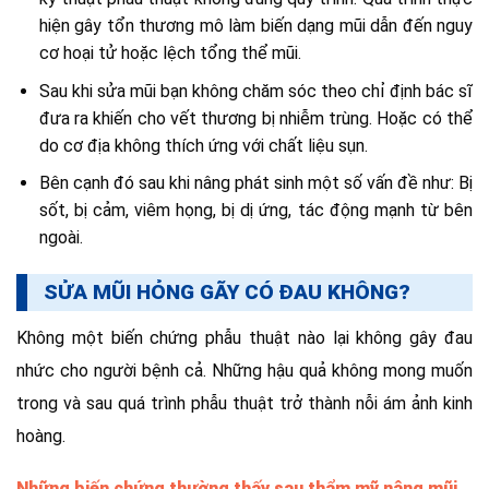
hiện gây tổn thương mô làm biến dạng mũi dẫn đến nguy
cơ hoại tử hoặc lệch tổng thể mũi.
Sau khi sửa mũi bạn không chăm sóc theo chỉ định bác sĩ
đưa ra khiến cho vết thương bị nhiễm trùng. Hoặc có thể
do cơ địa không thích ứng với chất liệu sụn.
Bên cạnh đó sau khi nâng phát sinh một số vấn đề như: Bị
sốt, bị cảm, viêm họng, bị dị ứng, tác động mạnh từ bên
ngoài.
SỬA MŨI HỎNG GÃY CÓ ĐAU KHÔNG?
Không một biến chứng phẫu thuật nào lại không gây đau
nhức cho người bệnh cả. Những hậu quả không mong muốn
trong và sau quá trình phẫu thuật trở thành nỗi ám ảnh kinh
hoàng.
Những biến chứng thường thấy sau thẩm mỹ nâng mũi