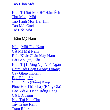
Tạo Hình Môi
Điều Trị Sứt Môi Hở Hàm Ếch
Thu Mỏng Môi
Tạo Hình Môi Trái Tim
Tạo Môi Cười
Trẻ Hóa Môi
Thẩm Mỹ Nam
Nâng Mũi Cho Nam
Cắt MÍ Mắt Nam
Điêu Khắc Chân Mày Nam
Cắt Bao Quy Đầu
Điều Trị Dương Vật Nhỏ Ngắn
Chữa Rối Loạn Cương Dương
Cấy Ghép implant
Bọc Răng Sứ
Chỉnh Nha (Niềng Răng)
Phục Hồi Tháo Lắp (Răng Giả)
Cạo Vôi & Đánh Bóng Răng
Cắt Lợi Trùm
Nạo Túi Nha Chu
Tẩy Trắng Răng
Trám Răng