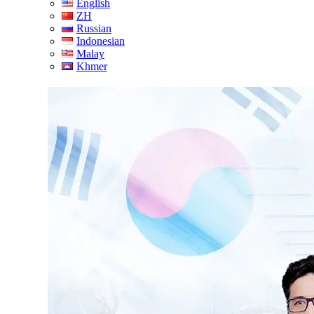
English
ZH
Russian
Indonesian
Malay
Khmer