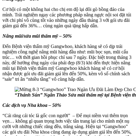
Cơ hội có một không hai cho chị em độ lại đôi gò bồng đảo của
mình. Trải nghiệm ngay các phương pháp nâng ngực nội soi đặt túi
với chi phí vô cùng tốt vào những ngày đầu tháng 3 với gói ưu đãi
giảm giá đến 36%… cùng ngàn quà tặng hấp dẫn.
Nâng mũi/sửa mũi thẩm mỹ – 50%
Đến Bệnh viện thẩm mỹ Gangwhoo, khách hàng sẽ có dịp trải
nghiệm công nghệ nâng mũi hàng đầu như: mũi bọc sụn, mũi cấu
trúc… với thời gian hồi phục chỉ sau 7 ngày. Đặc biệt trong tháng 3
này, để hưởng ứng ngày của phái đẹp (8/3) khi đến thực hiện nâng
mũi tại Bệnh viện thẩm mỹ Gangwhoo khách hàng sẽ có cơ hội
nhận được gói ưu đãi giảm giá lên đến 50%, kèm vô số chính sách
“sale” tri ân “nhiều tầng” vô cùng hấp dẫn.
“Thánh Sún” Ngân Thảo Sửa mũi thẩm mỹ tại Bệnh viện 
Các dịch vụ Nha khoa – 50%
“Cái răng cái tóc là gốc con người” – Để mọi niềm vui thêm trọn
vẹn… không gì quan trọng hơn việc tân trang lại cho mình một nụ
cười với những chiếc răng đều, trắng sáng. Hiện tại “Gangwhoo”
các gói ưu đãi Nha khoa cũng đang áp dụng giảm giá lên đến 50%,