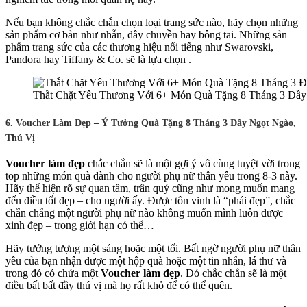
Nếu bạn không chắc chắn chọn loại trang sức nào, hãy chọn những
sản phẩm cơ bản như nhẫn, dây chuyền hay bông tai. Những sản
phẩm trang sức của các thương hiệu nổi tiếng như Swarovski,
Pandora hay Tiffany & Co. sẽ là lựa chọn .
Thắt Chặt Yêu Thương Với 6+ Món Quà Tặng 8 Tháng 3 Đầy
6. Voucher Làm Đẹp – Ý Tưởng Quà Tặng 8 Tháng 3 Đầy Ngọt Ngào,
Thú Vị
Voucher làm đẹp
chắc chắn sẽ là một gợi ý vô cùng tuyệt vời trong
top những món quà dành cho người phụ nữ thân yêu trong 8-3 này.
Hãy thể hiện rõ sự quan tâm, trân quý cũng như mong muốn mang
đến điều tốt đẹp – cho người ấy. Được tôn vinh là “phái đẹp”, chắc
chắn chẳng một người phụ nữ nào không muốn mình luôn được
xinh đẹp – trong giới hạn có thể…
Hãy tưởng tượng một sáng hoặc một tối. Bất ngờ người phụ nữ thân
yêu của bạn nhận được một hộp quà hoặc một tin nhắn, lá thư và
trong đó có chứa một
Voucher làm đẹp
. Đó chắc chắn sẽ là một
điều bất bất đầy thú vị mà họ rất khỏ để có thể quên.