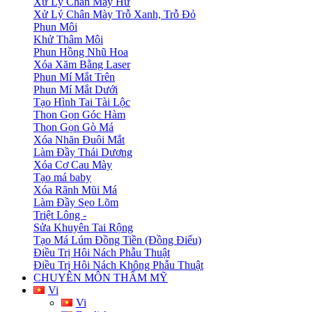
Xử Lý Chân Mày Hư
Xử Lý Chân Mày Trỗ Xanh, Trỗ Đỏ
Phun Môi
Khử Thâm Môi
Phun Hồng Nhũ Hoa
Xóa Xăm Bằng Laser
Phun Mí Mắt Trên
Phun Mí Mắt Dưới
Tạo Hình Tai Tài Lộc
Thon Gọn Góc Hàm
Thon Gọn Gò Má
Xóa Nhăn Đuôi Mắt
Làm Đầy Thái Dương
Xóa Cơ Cau Mày
Tạo má baby
Xóa Rãnh Mũi Má
Làm Đầy Sẹo Lõm
Triệt Lông -
Sửa Khuyên Tai Rộng
Tạo Má Lúm Đồng Tiền (Đồng Điếu)
Điều Trị Hôi Nách Phẫu Thuật
Điều Trị Hôi Nách Không Phẫu Thuật
CHUYÊN MÔN THẨM MỸ
Vi
Vi