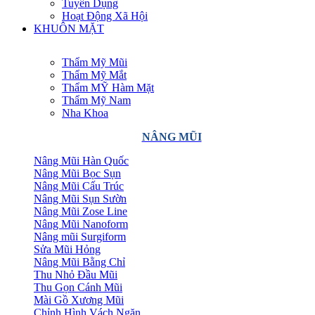
Tuyển Dụng
Hoạt Động Xã Hội
KHUÔN MẶT
Thẩm Mỹ Mũi
Thẩm Mỹ Mắt
Thẩm MỸ Hàm Mặt
Thẩm Mỹ Nam
Nha Khoa
NÂNG MŨI
Nâng Mũi Hàn Quốc
Nâng Mũi Bọc Sụn
Nâng Mũi Cấu Trúc
Nâng Mũi Sụn Sườn
Nâng Mũi Zose Line
Nâng Mũi Nanoform
Nâng mũi Surgiform
Sửa Mũi Hỏng
Nâng Mũi Bằng Chỉ
Thu Nhỏ Đầu Mũi
Thu Gọn Cánh Mũi
Mài Gồ Xương Mũi
Chỉnh Hình Vách Ngăn