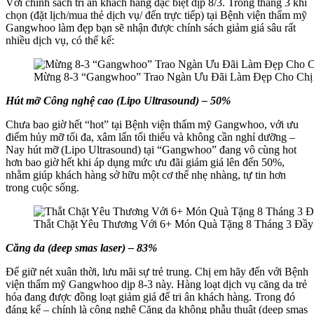
Với chính sách tri ân khách hàng đặc biệt dịp 8/3. Trong tháng 3 khi
chọn (đặt lịch/mua thẻ dịch vụ/ đến trực tiếp) tại Bệnh viện thẩm mỹ
Gangwhoo làm đẹp bạn sẽ nhận được chính sách giảm giá sâu rất
nhiều dịch vụ, có thể kể:
Mừng 8-3 “Gangwhoo” Trao Ngàn Ưu Đãi Làm Đẹp Cho Ch
Hút mỡ Công nghệ cao (Lipo Ultrasound) – 50%
Chưa bao giờ hết “hot” tại Bệnh viện thẩm mỹ Gangwhoo, với ưu
điểm hủy mỡ tối đa, xâm lấn tối thiểu và không cần nghỉ dưỡng –
Nay hút mỡ (Lipo Ultrasound) tại “Gangwhoo” đang vô cùng hot
hơn bao giờ hết khi áp dụng mức ưu đãi giảm giá lên đến 50%,
nhằm giúp khách hàng sở hữu một cơ thể nhẹ nhàng, tự tin hơn
trong cuộc sống.
Thắt Chặt Yêu Thương Với 6+ Món Quà Tặng 8 Tháng 3 Đầy
Căng da (deep smas laser) – 83%
Để giữ nét xuân thời, lưu mãi sự trẻ trung. Chị em hãy đến với Bệnh
viện thẩm mỹ Gangwhoo dịp 8-3 này. Hàng loạt dịch vụ căng da trẻ
hóa đang được đồng loạt giảm giá để tri ân khách hàng. Trong đó
đáng kể – chính là công nghệ Căng da không phẫu thuật (deep smas