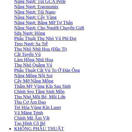
Nâng Ngực Túi GCA Perle
Nâng Ngực Ergonomix
Nâng Ngực Túi Nano
Nâng Ngực Cấy Vàng
Nâng Ngực Bằng Mỡ Tự Thân
Nâng Ngực Cho Người Chuyển Giới
Sửa Ngực Hỏng
Phẫu Thuật Thu Nhỏ Vú Phì Đại
Treo Ngực Sa Trễ
Thu Nhỏ Nhũ Hoa (Đầu Ti)
Cắt Tuyến Vú
Làm Hồng Nhũ Hoa
Thu Nhỏ Quầng Vú
Phẫu Thuật Cắt Vú To Ở Đàn Ông
Nâng Mông Nội Soi
Cấy Mỡ Nâng Mông
Thẩm Mỹ Vùng Kín Sau Sinh
Chỉnh Sẹo Tầng Sinh Môn
Thu Nhỏ Môi Bé, Môi Lớn
Thu Cơ Âm Đạo
Trẻ Hóa Vùng Kín Laser
Vá Màng Trinh
Chỉnh Mũ Âm Vật
Tạo Hình Cô Bé
KHÔNG PHẪU THUẬT