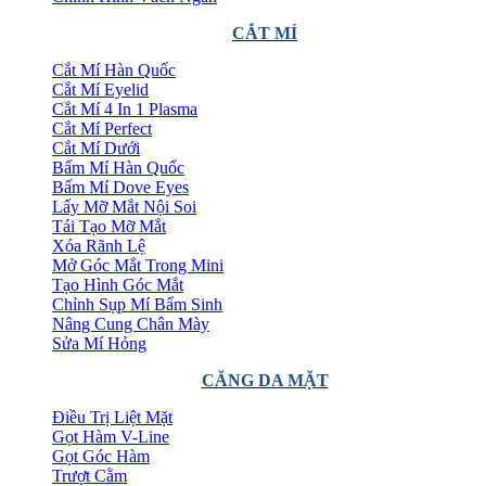
CẮT MÍ
Cắt Mí Hàn Quốc
Cắt Mí Eyelid
Cắt Mí 4 In 1 Plasma
Cắt Mí Perfect
Cắt Mí Dưới
Bấm Mí Hàn Quốc
Bấm Mí Dove Eyes
Lấy Mỡ Mắt Nội Soi
Tái Tạo Mỡ Mắt
Xóa Rãnh Lệ
Mở Góc Mắt Trong Mini
Tạo Hình Góc Mắt
Chỉnh Sụp Mí Bẩm Sinh
Nâng Cung Chân Mày
Sửa Mí Hỏng
CĂNG DA MẶT
Điều Trị Liệt Mặt
Gọt Hàm V-Line
Gọt Góc Hàm
Trượt Cằm