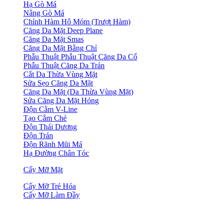
Hạ Gò Má
Nâng Gò Má
Chỉnh Hàm Hô Móm (Trượt Hàm)
Căng Da Mặt Deep Plane
Căng Da Mặt Smas
Căng Da Mặt Bằng Chỉ
Phẫu Thuật Phẫu Thuật Căng Da Cổ
Phẫu Thuật Căng Da Trán
Cắt Da Thừa Vùng Mặt
Sửa Sẹo Căng Da Mặt
Căng Da Mặt (Da Thừa Vùng Mặt)
Sửa Căng Da Mặt Hỏng
Độn Cằm V-Line
Tạo Cằm Chẻ
Độn Thái Dương
Độn Trán
Độn Rãnh Mũi Má
Hạ Đường Chân Tóc
Cấy Mỡ Mặt
Cấy Mỡ Trẻ Hóa
Cấy Mỡ Làm Đầy