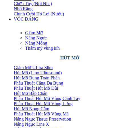
Chữa Tủy (Nội Nha)
Nhổ Răng
Chỉnh Cười Hở Lợi (Nướu)
VÓC DÁNG
Giảm Mỡ
Nâng Ngực
Nâng Mông
Thẩm mỹ vùng kín
HÚT MỠ
Giảm Mỡ ULtra Slim
Hút Mỡ (Lipo Ultrasound)
Hút Mỡ Bụng Toàn Phần
Phẫu Thuật Căng Da Bụng
Phẫu Thuật Hút Mỡ Đùi
Hút Mỡ Bắp Chân
Phẫu Thuật Hút Mỡ Vùng Cánh Tay
Phẫu Thuật Hút Mỡ Vùng Lưng
Hút Mỡ Nọng Cằm
Phẫu Thuật Hút Mỡ Vùng Má
Nâng Ngực Tissue Preservation
Nâng Ngực Line X