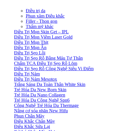
Điều trị da
Phun xăm Điêu khắc
Filler - Thon gọn
Thẩm mỹ khác
Điều Trị Mụn Skin Get – IPL
Điều Trị Mụn Viêm Laser Gold
Điều Trị Mụn Thịt
Điều Trị Mụn Ẩn
Điều Trị Sẹo Lồi
Điều Trị Sẹo Rỗ Bằng Máu Tự Thân
Chấm TCA Điều Trị Sẹo Rỗ Lõm
Điều Trị Sẹo Rỗ Công Nghệ Siêu Vi Điểm
Điều Trị Nám
Điều Trị Nám Mesotox
Trắng Sáng Da Toàn Thân White Skin
Trẻ Hóa Da New Born Skin
Trẻ Hóa Da Nano Collagen
Trẻ Hóa Da Công Nghệ Spn6
Công Nghệ Trẻ Hóa Da Thermage
Nâng cơ xóa nhăn New Hifu
Phun Chân Mày
Điêu Khắc Chân Mày
Điêu Khắc Sửa Lại