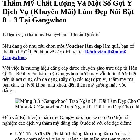
Thẩm Mỹ Chất Lượng Và Một Số Gợi Ý
Dịch Vụ (Khuyến Mãi) Làm Đẹp Nổi Bật
8 – 3 Tại Gangwhoo
1. Bệnh viện thẩm mỹ Gangwhoo – Chuẩn Quốc tế
Nếu đang có nhu cầu chọn một
Voucher làm đẹp
làm quà, bạn có
thể liên hệ để biết thêm về các dịch vụ tại
Bệnh viện thẩm mỹ
Gangwhoo
.
Với việc là thương hiệu đẳng cấp được chuyển giao trực tiếp từ Hàn
Quốc, Bệnh viện thẩm mỹ Gangwhoo trước nay vẫn luôn được biết
đến là nơi cung cấp đa dạng (đầy đủ) các loại dịch vụ thẩm mỹ mà
bạn cần, từ: Nội khoa, nha khoa, đến thẩm mỹ gương mặt, vóc
dáng…
Mừng 8-3 “Gangwhoo” Trao Ngàn Ưu Đãi Làm Đẹp Cho Ch
Đến với Bệnh viện thẩm mỹ Gangwhoo, bạn sẽ có cơ cơ hội trải
nghiệm các dịch vụ thẩm mỹ đẳng cấp Quốc tế với các đặc điểm:
UY TÍN: Với việc lấy khách hàng làm trung tâm của hoạt
động chăm sóc và điều trị. Bệnh viện thẩm mỹ Gangwhoo