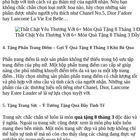
phù hợp với tính cách và gu thẩm mỹ của người nhận. Nếu bạn
không chắc chắn chọn loại nước hoa nào, hãy chọn những sản
phẩm được nhiều người yêu thích như Chanel No.5, Dior J’adore
hay Lancome La Vie Est Belle…
Thắt Chặt Yêu Thương Với 6+ Món Quà Tặng 8 Tháng 3 Đầy
4. Tặng Phấn Trang Điểm – Gợi Ý Quà Tặng 8 Tháng 3 Khó Bỏ Qua
Phấn trang điểm là một sản phẩm không thể thiếu trong bộ sưu tập
trang điểm của phụ nữ. Một hộp phấn trang điểm cao cấp sẽ giúp
nàng che phủ những khuyết điểm trên da và tạo ra một lớp trang
điểm . Hãy chọn những sản phẩm phấn trang điểm có chất lượng tốt
và phù hợp với nhu cầu và tính cách của người nhận. Những sản
phẩm của các thương hiệu nổi tiếng như Chanel, Dior, Lancome
hay Estee Lauder sẽ là sự lựa chọn tuyệt vời.
5. Tặng Trang Sức – Ý Tưởng Tặng Quà Đầy Tinh Tế
Trang sức chắc chắn sẽ luôn là món
quà tặng 8 tháng 3
độc đáo và
ý nghĩa. Ngoài ra trang sức cũng được xem là món phụ kiện luôn
mang theo bên mình. Một món trang sức đẹp và phù hợp không chỉ
thể hiện sự tinh tế mà nó còn cho thấy rằng các chàng đang thực sự
nghiêm túc trong mối quan hệ này.