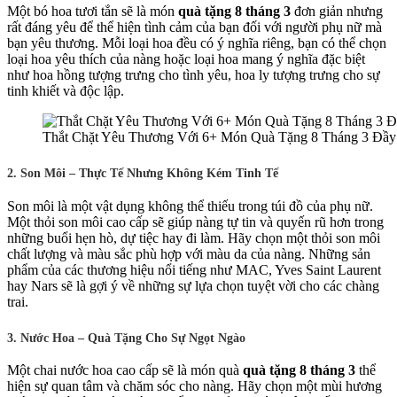
Một bó hoa tươi tắn sẽ là món
quà tặng 8 tháng 3
đơn giản nhưng
rất đáng yêu để thể hiện tình cảm của bạn đối với người phụ nữ mà
bạn yêu thương. Mỗi loại hoa đều có ý nghĩa riêng, bạn có thể chọn
loại hoa yêu thích của nàng hoặc loại hoa mang ý nghĩa đặc biệt
như hoa hồng tượng trưng cho tình yêu, hoa ly tượng trưng cho sự
tinh khiết và độc lập.
Thắt Chặt Yêu Thương Với 6+ Món Quà Tặng 8 Tháng 3 Đầy
2. Son Môi – Thực Tế Nhưng Không Kém Tinh Tế
Son môi là một vật dụng không thể thiếu trong túi đồ của phụ nữ.
Một thỏi son môi cao cấp sẽ giúp nàng tự tin và quyến rũ hơn trong
những buổi hẹn hò, dự tiệc hay đi làm. Hãy chọn một thỏi son môi
chất lượng và màu sắc phù hợp với màu da của nàng. Những sản
phẩm của các thương hiệu nổi tiếng như MAC, Yves Saint Laurent
hay Nars sẽ là gợi ý về những sự lựa chọn tuyệt vời cho các chàng
trai.
3. Nước Hoa – Quà Tặng Cho Sự Ngọt Ngào
Một chai nước hoa cao cấp sẽ là món quà
quà tặng 8 tháng 3
thể
hiện sự quan tâm và chăm sóc cho nàng. Hãy chọn một mùi hương