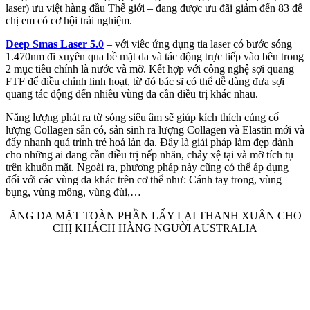
laser) ưu việt hàng đầu Thế giới – đang được ưu đãi giảm đến 83 để
chị em có cơ hội trải nghiệm.
Deep Smas Laser 5.0
– với viêc ứng dụng tia laser có bước sóng
1.470nm đi xuyên qua bề mặt da và tác động trực tiếp vào bên trong
2 mục tiêu chính là nước và mỡ. Kết hợp với công nghệ sợi quang
FTF để điều chỉnh linh hoạt, từ đó bác sĩ có thể dễ dàng đưa sợi
quang tác động đến nhiều vùng da cần điều trị khác nhau.
Năng lượng phát ra từ sóng siêu âm sẽ giúp kích thích củng cố
lượng Collagen sẵn có, sản sinh ra lượng Collagen và Elastin mới và
đẩy nhanh quá trình trẻ hoá làn da. Đây là giải pháp làm đẹp dành
cho những ai đang cần điều trị nếp nhăn, chảy xệ tại và mỡ tích tụ
trên khuôn mặt. Ngoài ra, phương pháp này cũng có thể áp dụng
đối với các vùng da khác trên cơ thể như: Cánh tay trong, vùng
bụng, vùng mông, vùng đùi,…
ĂNG DA MẶT TOÀN PHẦN LẤY LẠI THANH XUÂN CHO
CHỊ KHÁCH HÀNG NGƯỜI AUSTRALIA