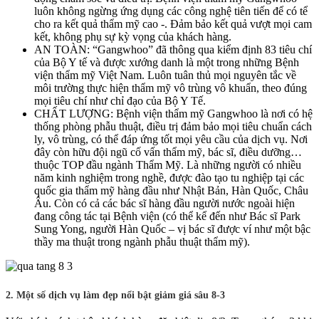
luôn không ngừng ứng dụng các công nghệ tiên tiến để có tể
cho ra kết quả thẩm mỹ cao -. Đảm bảo kết quả vượt mọi cam
kết, không phụ sự kỳ vọng của khách hàng.
AN TOÀN: “Gangwhoo” đã thông qua kiểm định 83 tiêu chí
của Bộ Y tế và được xướng danh là một trong những Bệnh
viện thẩm mỹ Việt Nam. Luôn tuân thủ mọi nguyên tắc về
môi trường thực hiện thẩm mỹ vô trùng vô khuẩn, theo đúng
mọi tiêu chí như chỉ đạo của Bộ Y Tế.
CHẤT LƯỢNG: Bệnh viện thẩm mỹ Gangwhoo là nơi có hệ
thống phòng phẫu thuật, điều trị đảm bảo mọi tiêu chuẩn cách
ly, vô trùng, có thể đáp ứng tốt mọi yêu cầu của dịch vụ. Nơi
đây còn hữu đội ngũ cố vấn thẩm mỹ, bác sĩ, điều dưỡng…
thuộc TOP đầu ngành Thẩm Mỹ. Là những người có nhiều
năm kinh nghiệm trong nghề, được đào tạo tu nghiệp tại các
quốc gia thẩm mỹ hàng đầu như Nhật Bản, Hàn Quốc, Châu
Âu. Còn có cả các bác sĩ hàng đầu người nước ngoài hiện
đang công tác tại Bệnh viện (có thể kể đến như Bác sĩ Park
Sung Yong, người Hàn Quốc – vị bác sĩ được ví như một bậc
thầy ma thuật trong ngành phẫu thuật thẩm mỹ).
2. Một số dịch vụ làm đẹp nổi bật giảm giá sâu 8-3