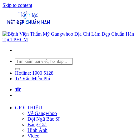
Skip to content
Hotline: 1900 5128
Tư Vấn Miễn Phí
☎︎
GIỚI THIỆU
Về Gangwhoo
Đội Ngũ Bác Sĩ
Bảng Giá
Hình Ảnh
Video