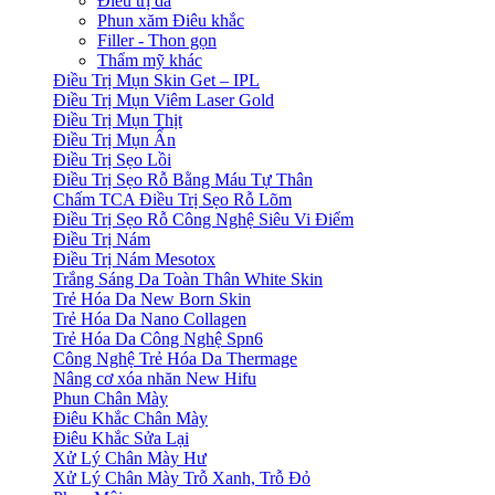
Điều trị da
Phun xăm Điêu khắc
Filler - Thon gọn
Thẩm mỹ khác
Điều Trị Mụn Skin Get – IPL
Điều Trị Mụn Viêm Laser Gold
Điều Trị Mụn Thịt
Điều Trị Mụn Ẩn
Điều Trị Sẹo Lồi
Điều Trị Sẹo Rỗ Bằng Máu Tự Thân
Chấm TCA Điều Trị Sẹo Rỗ Lõm
Điều Trị Sẹo Rỗ Công Nghệ Siêu Vi Điểm
Điều Trị Nám
Điều Trị Nám Mesotox
Trắng Sáng Da Toàn Thân White Skin
Trẻ Hóa Da New Born Skin
Trẻ Hóa Da Nano Collagen
Trẻ Hóa Da Công Nghệ Spn6
Công Nghệ Trẻ Hóa Da Thermage
Nâng cơ xóa nhăn New Hifu
Phun Chân Mày
Điêu Khắc Chân Mày
Điêu Khắc Sửa Lại
Xử Lý Chân Mày Hư
Xử Lý Chân Mày Trỗ Xanh, Trỗ Đỏ