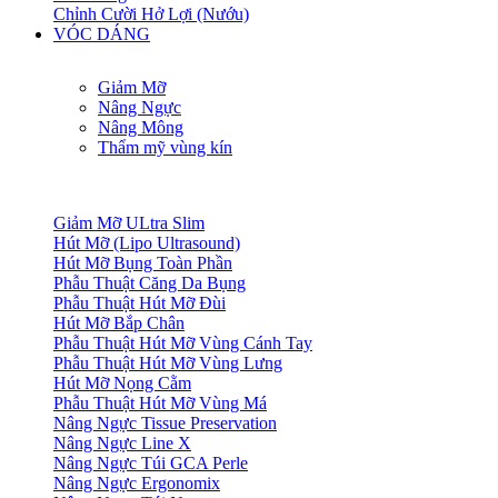
Chỉnh Cười Hở Lợi (Nướu)
VÓC DÁNG
Giảm Mỡ
Nâng Ngực
Nâng Mông
Thẩm mỹ vùng kín
Giảm Mỡ ULtra Slim
Hút Mỡ (Lipo Ultrasound)
Hút Mỡ Bụng Toàn Phần
Phẫu Thuật Căng Da Bụng
Phẫu Thuật Hút Mỡ Đùi
Hút Mỡ Bắp Chân
Phẫu Thuật Hút Mỡ Vùng Cánh Tay
Phẫu Thuật Hút Mỡ Vùng Lưng
Hút Mỡ Nọng Cằm
Phẫu Thuật Hút Mỡ Vùng Má
Nâng Ngực Tissue Preservation
Nâng Ngực Line X
Nâng Ngực Túi GCA Perle
Nâng Ngực Ergonomix