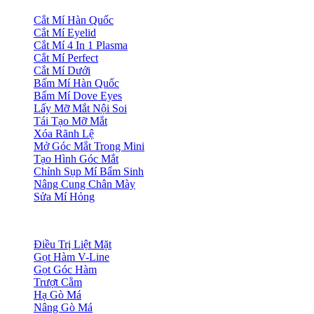
Cắt Mí Hàn Quốc
Cắt Mí Eyelid
Cắt Mí 4 In 1 Plasma
Cắt Mí Perfect
Cắt Mí Dưới
Bấm Mí Hàn Quốc
Bấm Mí Dove Eyes
Lấy Mỡ Mắt Nội Soi
Tái Tạo Mỡ Mắt
Xóa Rãnh Lệ
Mở Góc Mắt Trong Mini
Tạo Hình Góc Mắt
Chỉnh Sụp Mí Bẩm Sinh
Nâng Cung Chân Mày
Sửa Mí Hỏng
Điều Trị Liệt Mặt
Gọt Hàm V-Line
Gọt Góc Hàm
Trượt Cằm
Hạ Gò Má
Nâng Gò Má