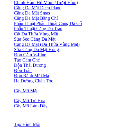
Chỉnh Hàm Hô Móm (Trượt Hàm)
Căng Da Mặt Deep Plane
Căng Da Mặt Smas
Căng Da Mặt Bằng Chỉ
Phẫu Thuật Phẫu Thuật Căng Da Cổ
Phẫu Thuật Căng Da Trán
Cắt Da Thừa Vùng Mặt
Sửa Sẹo Căng Da Mặt
Căng Da Mặt (Da Thừa Vùng Mặt)
Sửa Căng Da Mặt Hỏng
Độn Cằm V-Line
Tạo Cằm Chẻ
Độn Thái Dương
Độn Trán
Độn Rãnh Mũi Má
Hạ Đường Chân Tóc
Cấy Mỡ Mặt
Cấy Mỡ Trẻ Hóa
Cấy Mỡ Làm Đầy
Tạo Hình Môi