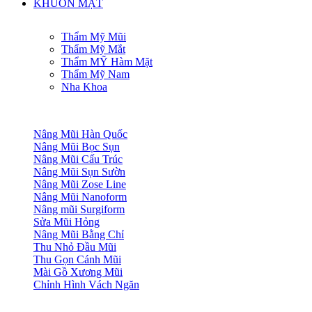
KHUÔN MẶT
Thẩm Mỹ Mũi
Thẩm Mỹ Mắt
Thẩm MỸ Hàm Mặt
Thẩm Mỹ Nam
Nha Khoa
Nâng Mũi Hàn Quốc
Nâng Mũi Bọc Sụn
Nâng Mũi Cấu Trúc
Nâng Mũi Sụn Sườn
Nâng Mũi Zose Line
Nâng Mũi Nanoform
Nâng mũi Surgiform
Sửa Mũi Hỏng
Nâng Mũi Bằng Chỉ
Thu Nhỏ Đầu Mũi
Thu Gọn Cánh Mũi
Mài Gồ Xương Mũi
Chỉnh Hình Vách Ngăn