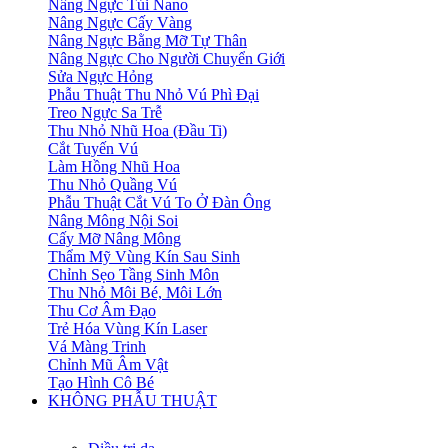
Nâng Ngực Túi Nano
Nâng Ngực Cấy Vàng
Nâng Ngực Bằng Mỡ Tự Thân
Nâng Ngực Cho Người Chuyển Giới
Sửa Ngực Hỏng
Phẫu Thuật Thu Nhỏ Vú Phì Đại
Treo Ngực Sa Trễ
Thu Nhỏ Nhũ Hoa (Đầu Ti)
Cắt Tuyến Vú
Làm Hồng Nhũ Hoa
Thu Nhỏ Quầng Vú
Phẫu Thuật Cắt Vú To Ở Đàn Ông
Nâng Mông Nội Soi
Cấy Mỡ Nâng Mông
Thẩm Mỹ Vùng Kín Sau Sinh
Chỉnh Sẹo Tầng Sinh Môn
Thu Nhỏ Môi Bé, Môi Lớn
Thu Cơ Âm Đạo
Trẻ Hóa Vùng Kín Laser
Vá Màng Trinh
Chỉnh Mũ Âm Vật
Tạo Hình Cô Bé
KHÔNG PHẪU THUẬT