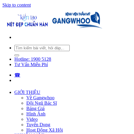
Skip to content
Hotline: 1900 5128
Tư Vấn Miễn Phí
☎︎
GIỚI THIỆU
Về Gangwhoo
Đội Ngũ Bác Sĩ
Bảng Giá
Hình Ảnh
Video
Tuyển Dụng
Hoạt Động Xã Hội