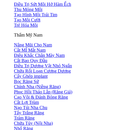
Điều Trị Sứt Môi Hở Hàm Ếch
Thu Mỏng Môi
Tạo Hình Môi Trái Tim
Tạo Môi Cười
Trẻ Hóa Môi
Thẩm Mỹ Nam
Nâng Mũi Cho Nam
Cắt MÍ Mắt Nam
Điêu Khắc Chân Mày Nam
Cắt Bao Quy Đầu
Điều Trị Dương Vật Nhỏ Ngắn
Chữa Rối Loạn Cương Dương
Cấy Ghép implant
Bọc Răng Sứ
Chỉnh Nha (Niềng Răng)
Phục Hồi Tháo Lắp (Răng Giả)
Cạo Vôi & Đánh Bóng Răng
Cắt Lợi Trùm
Nạo Túi Nha Chu
Tẩy Trắng Răng
Trám Răng
Chữa Tủy (Nội Nha)
Nhổ Răng