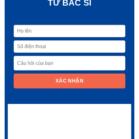
TỪ BÁC SĨ
XÁC NHẬN