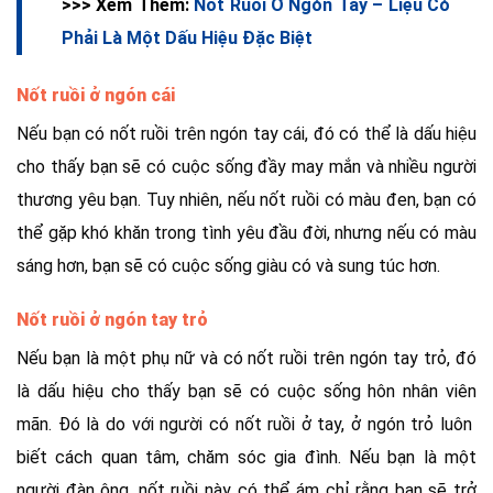
>>> Xem Thêm:
Nốt Ruồi Ở Ngón Tay – Liệu Có
Phải Là Một Dấu Hiệu Đặc Biệt
Nốt ruồi ở ngón cái
Nếu bạn có nốt ruồi trên ngón tay cái, đó có thể là dấu hiệu
cho thấy bạn sẽ có cuộc sống đầy may mắn và nhiều người
thương yêu bạn. Tuy nhiên, nếu nốt ruồi có màu đen, bạn có
thể gặp khó khăn trong tình yêu đầu đời, nhưng nếu có màu
sáng hơn, bạn sẽ có cuộc sống giàu có và sung túc hơn.
Nốt ruồi ở ngón tay trỏ
Nếu bạn là một phụ nữ và có nốt ruồi trên ngón tay trỏ, đó
là dấu hiệu cho thấy bạn sẽ có cuộc sống hôn nhân viên
mãn. Đó là do với người có nốt ruồi ở tay, ở ngón trỏ luôn
biết cách quan tâm, chăm sóc gia đình. Nếu bạn là một
người đàn ông, nốt ruồi này có thể ám chỉ rằng bạn sẽ trở