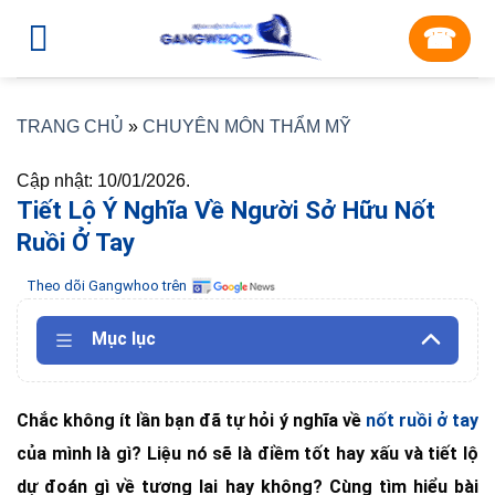
Skip
☎︎
to
content
TRANG CHỦ
»
CHUYÊN MÔN THẨM MỸ
Cập nhật: 10/01/2026.
Tiết Lộ Ý Nghĩa Về Người Sở Hữu Nốt
Ruồi Ở Tay
Theo dõi Gangwhoo trên
Mục lục
Chắc không ít lần bạn đã tự hỏi ý nghĩa về
nốt ruồi ở tay
của mình là gì? Liệu nó sẽ là điềm tốt hay xấu và tiết lộ
dự đoán gì về tương lai hay không? Cùng tìm hiểu bài