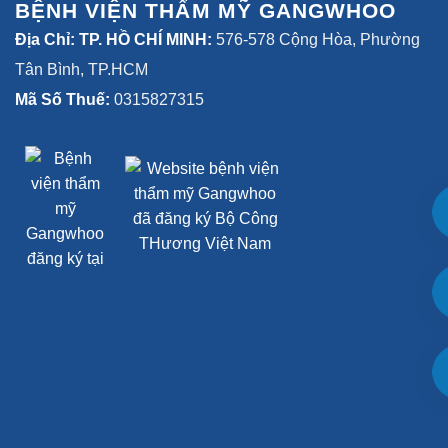
BỆNH VIỆN THẨM MỸ GANGWHOO
Địa Chỉ: TP. HỒ CHÍ MINH:
576-578 Cộng Hòa, Phường
Tân Bình, TP.HCM
Mã Số Thuế:
0315827315