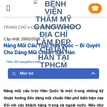
Skip
☎︎
to
content
TRANG CHỦ
»
CHUYÊN MÔN THẨM MỸ
Cập nhật: 28/02/2026.
Nâng Mũi Cấu Trúc Hàn Quốc – Bí Quyết
Cho Dáng Mũi Chuẩn Sao Hàn
Theo dõi Gangwhoo trên
Mục lục
Nâng mũi cấu trúc Hàn Quốc là một trong những kỹ
thuật hướng đến dáng mũi chuẩn Hàn phổ biến hiện nay
đối với các khách hàng trong và ngoài nước. Nếu như