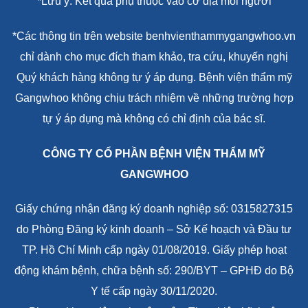
*Lưu ý: Kết quả phụ thuộc vào cơ địa mỗi người
*Các thông tin trên website benhvienthammygangwhoo.vn
chỉ dành cho mục đích tham khảo, tra cứu, khuyến nghị
Quý khách hàng không tự ý áp dụng. Bệnh viện thẩm mỹ
Gangwhoo không chịu trách nhiệm về những trường hợp
tự ý áp dụng mà không có chỉ định của bác sĩ.
CÔNG TY CỔ PHẦN BỆNH VIỆN THẨM MỸ
GANGWHOO
Giấy chứng nhận đăng ký doanh nghiệp số: 0315827315
do Phòng Đăng ký kinh doanh – Sở Kế hoạch và Đầu tư
TP. Hồ Chí Minh cấp ngày 01/08/2019. Giấy phép hoạt
động khám bệnh, chữa bệnh số: 290/BYT – GPHĐ do Bộ
Y tế cấp ngày 30/11/2020.