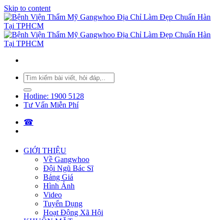
Skip to content
Hotline: 1900 5128
Tư Vấn Miễn Phí
☎︎
GIỚI THIỆU
Về Gangwhoo
Đội Ngũ Bác Sĩ
Bảng Giá
Hình Ảnh
Video
Tuyển Dụng
Hoạt Động Xã Hội