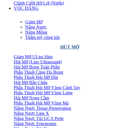
Chỉnh Cười Hở Lợi (Nướu)
VÓC DÁNG
Giảm Mỡ
Nâng Ngực
Nâng Mông
Thẩm mỹ vùng kín
HÚT MỠ
Giảm Mỡ ULtra Slim
Hút Mỡ (Lipo Ultrasound)
Hút Mỡ Bụng Toàn Phần
Phẫu Thuật Căng Da Bụng
Phẫu Thuật Hút Mỡ Đùi
Hút Mỡ Bắp Chân
Phẫu Thuật Hút Mỡ Vùng Cánh Tay
Phẫu Thuật Hút Mỡ Vùng Lưng
Hút Mỡ Nọng Cằm
Phẫu Thuật Hút Mỡ Vùng Má
Nâng Ngực Tissue Preservation
Nâng Ngực Line X
Nâng Ngực Túi GCA Perle
Nâng Ngực Ergonomix