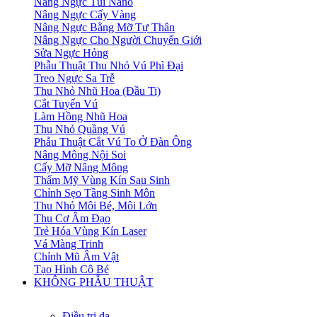
Nâng Ngực Túi Nano
Nâng Ngực Cấy Vàng
Nâng Ngực Bằng Mỡ Tự Thân
Nâng Ngực Cho Người Chuyển Giới
Sửa Ngực Hỏng
Phẫu Thuật Thu Nhỏ Vú Phì Đại
Treo Ngực Sa Trễ
Thu Nhỏ Nhũ Hoa (Đầu Ti)
Cắt Tuyến Vú
Làm Hồng Nhũ Hoa
Thu Nhỏ Quầng Vú
Phẫu Thuật Cắt Vú To Ở Đàn Ông
Nâng Mông Nội Soi
Cấy Mỡ Nâng Mông
Thẩm Mỹ Vùng Kín Sau Sinh
Chỉnh Sẹo Tầng Sinh Môn
Thu Nhỏ Môi Bé, Môi Lớn
Thu Cơ Âm Đạo
Trẻ Hóa Vùng Kín Laser
Vá Màng Trinh
Chỉnh Mũ Âm Vật
Tạo Hình Cô Bé
KHÔNG PHẪU THUẬT
Điều trị da