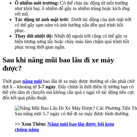
Ô nhiễm môi trường:
Có thể chịu tác động từ môi trường
như khói bụi, ô nhiễm dễ gây ra nhiễm trùng hoặc kích ứng
vết mổ.
Tác động từ ánh mặt trời:
Dưới tác động của ánh mặt trời
có thể gây sạm nám và ảnh hưởng xấu đến quá trình hồi
phục.
Thay đổi nhiệt độ:
Nhiệt độ ngoài trời cũng có thể gây ra
hiện tượng sưng tấy hoặc chảy máu làm chậm quá trình hồi
phục trong thời gian ngắn.
Sau khi nâng mũi bao lâu đi xe máy
được?
Thời gian
nâng mũi
bao lâu đi xe máy được thường sẽ cần phải chờ
đợi ít – khoảng từ
5-7 ngày
. Đây chính là thời điểm lý tưởng bạn có
thể yên tâm di chuyển mà không cần quá e ngại về tác động tiêu cực
đến kết quả phẫu thuật.
Sau nâng mũi 5-7 ngày có thể đi xe máy được bình thường
>> Xem Thêm:
Nâng mũi bao lâu được bôi kem
chống nắng