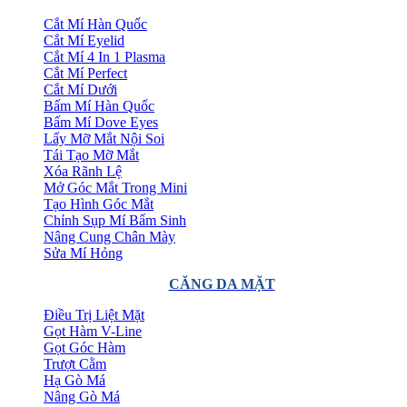
Cắt Mí Hàn Quốc
Cắt Mí Eyelid
Cắt Mí 4 In 1 Plasma
Cắt Mí Perfect
Cắt Mí Dưới
Bấm Mí Hàn Quốc
Bấm Mí Dove Eyes
Lấy Mỡ Mắt Nội Soi
Tái Tạo Mỡ Mắt
Xóa Rãnh Lệ
Mở Góc Mắt Trong Mini
Tạo Hình Góc Mắt
Chỉnh Sụp Mí Bẩm Sinh
Nâng Cung Chân Mày
Sửa Mí Hỏng
CĂNG DA MẶT
Điều Trị Liệt Mặt
Gọt Hàm V-Line
Gọt Góc Hàm
Trượt Cằm
Hạ Gò Má
Nâng Gò Má