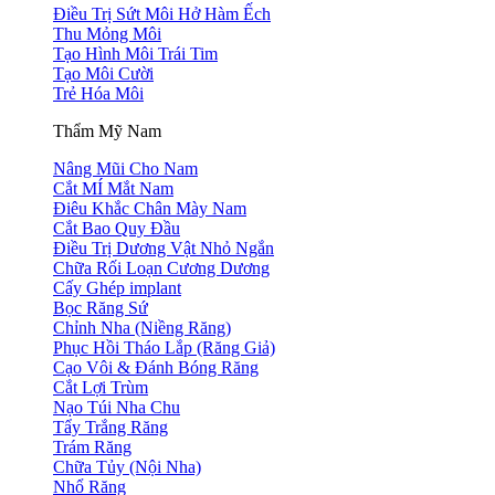
Điều Trị Sứt Môi Hở Hàm Ếch
Thu Mỏng Môi
Tạo Hình Môi Trái Tim
Tạo Môi Cười
Trẻ Hóa Môi
Thẩm Mỹ Nam
Nâng Mũi Cho Nam
Cắt MÍ Mắt Nam
Điêu Khắc Chân Mày Nam
Cắt Bao Quy Đầu
Điều Trị Dương Vật Nhỏ Ngắn
Chữa Rối Loạn Cương Dương
Cấy Ghép implant
Bọc Răng Sứ
Chỉnh Nha (Niềng Răng)
Phục Hồi Tháo Lắp (Răng Giả)
Cạo Vôi & Đánh Bóng Răng
Cắt Lợi Trùm
Nạo Túi Nha Chu
Tẩy Trắng Răng
Trám Răng
Chữa Tủy (Nội Nha)
Nhổ Răng