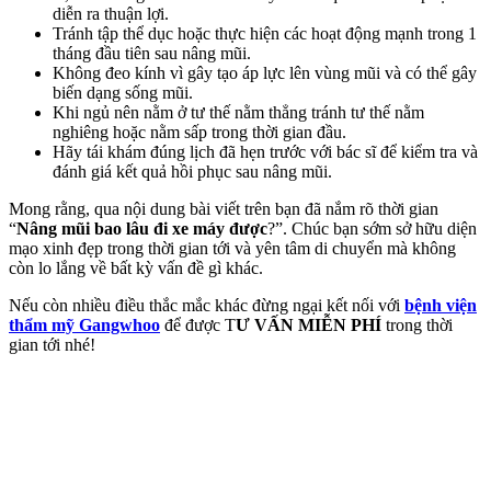
diễn ra thuận lợi.
Tránh tập thể dục hoặc thực hiện các hoạt động mạnh trong 1
tháng đầu tiên sau nâng mũi.
Không đeo kính vì gây tạo áp lực lên vùng mũi và có thể gây
biến dạng sống mũi.
Khi ngủ nên nằm ở tư thế nằm thẳng tránh tư thế nằm
nghiêng hoặc nằm sấp trong thời gian đầu.
Hãy tái khám đúng lịch đã hẹn trước với bác sĩ để kiểm tra và
đánh giá kết quả hồi phục sau nâng mũi.
Mong rằng, qua nội dung bài viết trên bạn đã nắm rõ thời gian
“
Nâng mũi bao lâu đi xe máy được
?”. Chúc bạn sớm sở hữu diện
mạo xinh đẹp trong thời gian tới và yên tâm di chuyển mà không
còn lo lắng về bất kỳ vấn đề gì khác.
Nếu còn nhiều điều thắc mắc khác đừng ngại kết nối với
bệnh viện
thẩm mỹ Gangwhoo
để được T
Ư VẤN MIỄN PHÍ
trong thời
gian tới nhé!