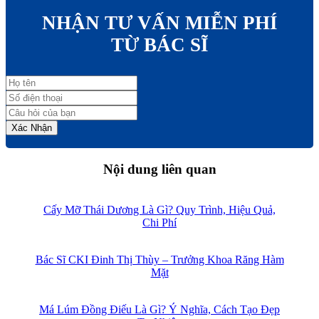
NHẬN TƯ VẤN MIỄN PHÍ
TỪ BÁC SĨ
Xác Nhận
Nội dung liên quan
Cấy Mỡ Thái Dương Là Gì? Quy Trình, Hiệu Quả,
Chi Phí
Bác Sĩ CKI Đinh Thị Thùy – Trưởng Khoa Răng Hàm
Mặt
Má Lúm Đồng Điếu Là Gì? Ý Nghĩa, Cách Tạo Đẹp