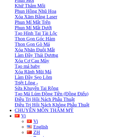
Phun Môi
Khử Thâm Môi
Phun Hồng Nhũ Hoa
Xóa Xăm Bằng Laser
Phun Mí Mắt Trên
Phun Mí Mắt Dưới
Tạo Hình Tai Tài Lộc
Thon Gọn Góc Hàm
Thon Gọn Gò Má
Xóa Nhăn Đuôi Mắt
Làm Đầy Thái Dương
Xóa Cơ Cau Mày
Tạo má baby
Xóa Rãnh Mũi Má
Làm Đầy Sẹo Lõm
Triệt Lông -
Sửa Khuyên Tai Rộng
Tạo Má Lúm Đồng Tiền (Đồng Điếu)
Điều Trị Hôi Nách Phẫu Thuật
Điều Trị Hôi Nách Không Phẫu Thuật
CHUYÊN MÔN THẨM MỸ
Vi
Vi
English
ZH