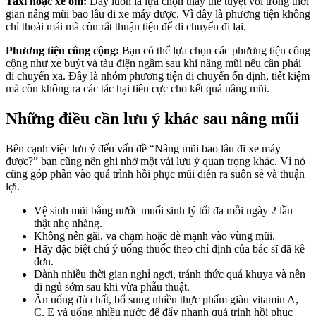
Taxi hoặc xe ôm:
Đây luôn là lựa chọn thay thế tuyệt vời trong thời
gian nâng mũi bao lâu đi xe máy được. Vì đây là phương tiện không
chỉ thoải mái mà còn rất thuận tiện để di chuyển đi lại.
Phương tiện công cộng:
Bạn có thể lựa chọn các phương tiện công
cộng như xe buýt và tàu điện ngầm sau khi nâng mũi nếu cần phải
di chuyển xa. Đây là nhóm phương tiện di chuyển ổn định, tiết kiệm
mà còn không ra các tác hại tiêu cực cho kết quả nâng mũi.
Những điều cần lưu ý khác sau nâng mũi
Bên cạnh việc lưu ý đến vấn đề “Nâng mũi bao lâu đi xe máy
được?” bạn cũng nên ghi nhớ một vài lưu ý quan trọng khác. Vì nó
cũng góp phần vào quá trình hồi phục mũi diễn ra suôn sẻ và thuận
lợi.
Vệ sinh mũi bằng nước muối sinh lý tối đa mỗi ngày 2 lần
thật nhẹ nhàng.
Không nên gãi, va chạm hoặc đè mạnh vào vùng mũi.
Hãy đặc biệt chú ý uống thuốc theo chỉ định của bác sĩ đã kê
đơn.
Dành nhiều thời gian nghỉ ngơi, tránh thức quá khuya và nên
đi ngủ sớm sau khi vừa phẫu thuật.
Ăn uống đủ chất, bổ sung nhiều thực phẩm giàu vitamin A,
C, E và uống nhiều nước để đẩy nhanh quá trình hồi phục