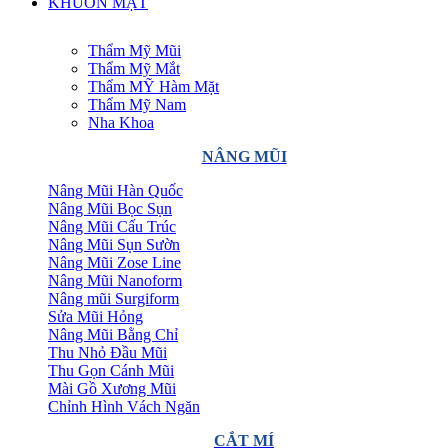
KHUÔN MẶT
Thẩm Mỹ Mũi
Thẩm Mỹ Mắt
Thẩm MỸ Hàm Mặt
Thẩm Mỹ Nam
Nha Khoa
NÂNG MŨI
Nâng Mũi Hàn Quốc
Nâng Mũi Bọc Sụn
Nâng Mũi Cấu Trúc
Nâng Mũi Sụn Sườn
Nâng Mũi Zose Line
Nâng Mũi Nanoform
Nâng mũi Surgiform
Sửa Mũi Hỏng
Nâng Mũi Bằng Chỉ
Thu Nhỏ Đầu Mũi
Thu Gọn Cánh Mũi
Mài Gồ Xương Mũi
Chỉnh Hình Vách Ngăn
CẮT MÍ