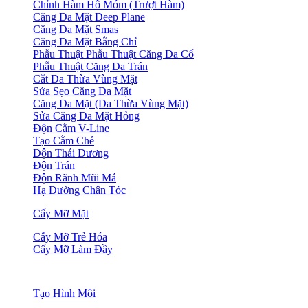
Chỉnh Hàm Hô Móm (Trượt Hàm)
Căng Da Mặt Deep Plane
Căng Da Mặt Smas
Căng Da Mặt Bằng Chỉ
Phẫu Thuật Phẫu Thuật Căng Da Cổ
Phẫu Thuật Căng Da Trán
Cắt Da Thừa Vùng Mặt
Sửa Sẹo Căng Da Mặt
Căng Da Mặt (Da Thừa Vùng Mặt)
Sửa Căng Da Mặt Hỏng
Độn Cằm V-Line
Tạo Cằm Chẻ
Độn Thái Dương
Độn Trán
Độn Rãnh Mũi Má
Hạ Đường Chân Tóc
Cấy Mỡ Mặt
Cấy Mỡ Trẻ Hóa
Cấy Mỡ Làm Đầy
Tạo Hình Môi