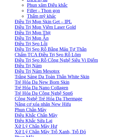
Phun xăm Điêu khắc
Filler - Thon gọn
Thẩm mỹ khác
Điều Trị Mụn Skin Get – IPL
Điều Trị Mụn Viêm Laser Gold
Điều Trị Mụn Thịt
Điều Trị Mụn Ẩn
Điều Trị Sẹo Lồi
Điều Trị Sẹo Rỗ Bằng Máu Tự Thân
Chấm TCA Điều Trị Sẹo Rỗ Lõm
Điều Trị Sẹo Rỗ Công Nghệ Siêu Vi Điểm
Điều Trị Nám
Điều Trị Nám Mesotox
Trắng Sáng Da Toàn Thân White Skin
Trẻ Hóa Da New Born Skin
Trẻ Hóa Da Nano Collagen
Trẻ Hóa Da Công Nghệ Spn6
Công Nghệ Trẻ Hóa Da Thermage
Nâng cơ xóa nhăn New Hifu
Phun Chân Mày
Điêu Khắc Chân Mày
Điêu Khắc Sửa Lại
Xử Lý Chân Mày Hư
Xử Lý Chân Mày Trỗ Xanh, Trỗ Đỏ