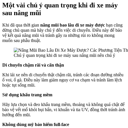
Một vài chú ý quan trọng khi đi xe máy
sau nâng mũi
Khi đã qua thời gian
nâng mũi bao lâu đi xe máy được
bạn cũng
đừng chủ quan mà hãy chú ý đến việc di chuyển. Điều này để bảo
vệ kết quả nâng mũi và tránh gây ra những rủi ro không mong
muốn sau phẫu thuật.
Chú ý quan trọng khi đi xe máy sau nâng mũi nên chú ý
Di chuyển chậm rãi và cẩn thận
Khi lái xe nên di chuyển thật chậm rãi, tránh các đoạn đường nhiều
ổ voi, ổ gà. Điều này làm giảm nguy cơ va chạm và tránh làm lệch
hoặc tụt sống mũi.
Sử dụng khẩu trang mềm
Hãy lựa chọn và đeo khẩu trang mềm, thoáng và không quá chật để
bảo vệ vết mổ khỏi bụi bẩn, vi khuẩn và tia UV, đồng thời tránh ảnh
hưởng đến mũi.
Không dùng mỹ bảo hiểm full-face