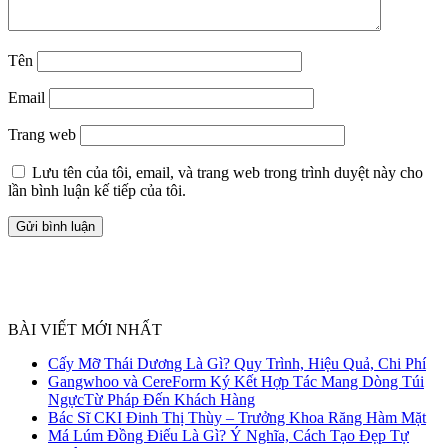
Tên
Email
Trang web
Lưu tên của tôi, email, và trang web trong trình duyệt này cho
lần bình luận kế tiếp của tôi.
BÀI VIẾT MỚI NHẤT
Cấy Mỡ Thái Dương Là Gì? Quy Trình, Hiệu Quả, Chi Phí
Gangwhoo và CereForm Ký Kết Hợp Tác Mang Dòng Túi
NgựcTừ Pháp Đến Khách Hàng
Bác Sĩ CKI Đinh Thị Thùy – Trưởng Khoa Răng Hàm Mặt
Má Lúm Đồng Điếu Là Gì? Ý Nghĩa, Cách Tạo Đẹp Tự