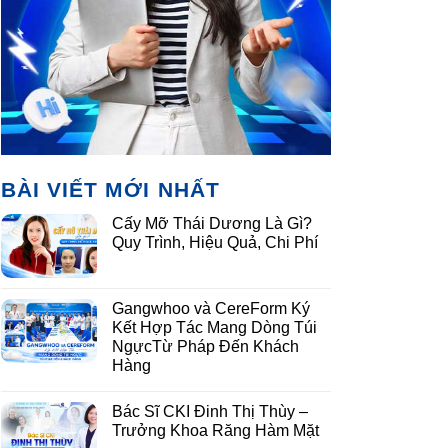
BÀI VIẾT MỚI NHẤT
Cấy Mỡ Thái Dương Là Gì?
Quy Trình, Hiệu Quả, Chi Phí
Gangwhoo và CereForm Ký
Kết Hợp Tác Mang Dòng Túi
NgựcTừ Pháp Đến Khách
Hàng
Bác Sĩ CKI Đinh Thị Thùy –
Trưởng Khoa Răng Hàm Mặt