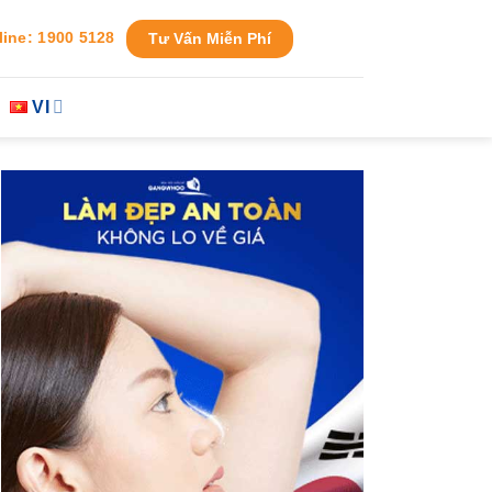
line: 1900 5128
Tư Vấn Miễn Phí
VI