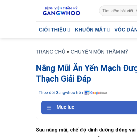
Skip
to
content
GIỚI THIỆU
KHUÔN MẶT
VÓC DÁ
TRANG CHỦ
»
CHUYÊN MÔN THẨM MỸ
Nâng Mũi Ăn Yến Mạch Đượ
Thạch Giải Đáp
Theo dõi Gangwhoo trên
Mục lục
Sau nâng mũi, chế độ dinh dưỡng đóng vai