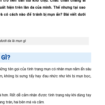
m trở nên sần sùi khó chịu. Chắc chắn chẳng ai
t hiện trên làn da của mình. Thế nhưng tại sao
à có cách nào để tránh bị mụn ẩn? Bài viết dưới
dưới da là mụn gì
 GÌ?
những tên gọi của tình trạng mụn có nhân mụn nằm ẩn sâu
m, không bị sưng tấy hay đau nhức như khi bị mụn bọc,
ùi hơn. Rất dễ cảm nhận được tình trạng này khi dùng tay
ng trán, hai bên má và cằm.