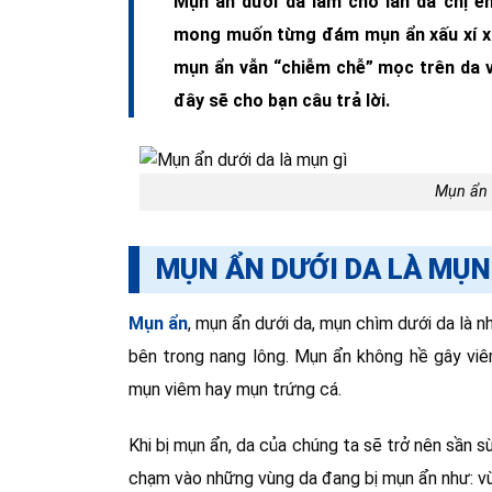
Mụn ẩn dưới da làm cho làn da chị e
mong muốn từng đám mụn ẩn xấu xí xuấ
mụn ẩn vẫn “chiễm chễ” mọc trên da v
đây sẽ cho bạn câu trả lời.
Mụn ẩn 
MỤN ẨN DƯỚI DA LÀ MỤN
Mụn ẩn
, mụn ẩn dưới da, mụn chìm dưới da là 
bên trong nang lông. Mụn ẩn không hề gây viê
mụn viêm hay mụn trứng cá.
Khi bị mụn ẩn, da của chúng ta sẽ trở nên sần s
chạm vào những vùng da đang bị mụn ẩn như: vù