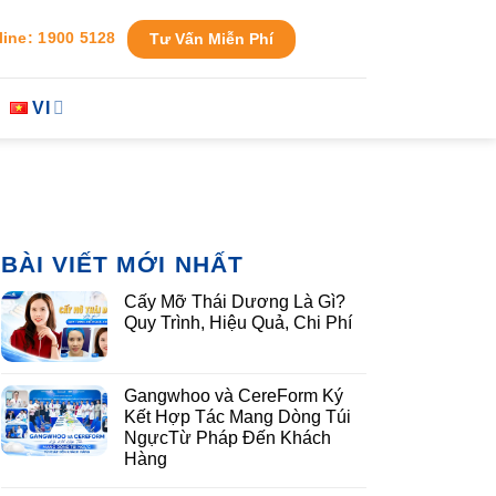
line: 1900 5128
Tư Vấn Miễn Phí
VI
BÀI VIẾT MỚI NHẤT
Cấy Mỡ Thái Dương Là Gì?
Quy Trình, Hiệu Quả, Chi Phí
Gangwhoo và CereForm Ký
Kết Hợp Tác Mang Dòng Túi
NgựcTừ Pháp Đến Khách
Hàng