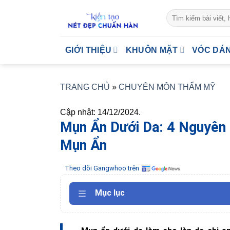
Skip
to
content
GIỚI THIỆU
KHUÔN MẶT
VÓC DÁ
TRANG CHỦ
»
CHUYÊN MÔN THẨM MỸ
Cập nhật: 14/12/2024.
Mụn Ẩn Dưới Da: 4 Nguyên
Mụn Ẩn
Theo dõi Gangwhoo trên
Mục lục