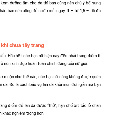
m, kem dưỡng ẩm cho da thì bạn cũng nên chú ý bổ sung
ác bạn nên uống đủ nước mỗi ngày, ít – từ 1,5 – tối đa
khi chưa tẩy trang
hiếu. Hầu hết các bạn nữ hiện nay đều phải trang điểm ít
rở nên xinh đẹp hoàn toàn chính đáng của nữ giới.
oặc muộn như thế nào, các bạn nữ cũng không được quên
ên da. Đó là cách bảo vệ làn da khỏi mụn đơn giản mà bạn
rang điểm để làn da được “thở”, hạn chế bít tắc lỗ chân
ụn khác nghiêm trọng hơn.