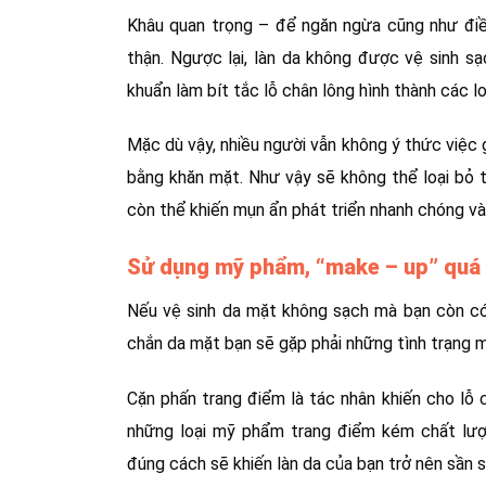
Khâu quan trọng – để ngăn ngừa cũng như điều 
thận. Ngược lại, làn da không được vệ sinh sạ
khuẩn làm bít tắc lỗ chân lông hình thành các l
Mặc dù vậy, nhiều người vẫn không ý thức việc g
bằng khăn mặt. Như vậy sẽ không thể loại bỏ t
còn thể khiến mụn ẩn phát triển nhanh chóng và
Sử dụng mỹ phẩm, “make – up” quá
Nếu vệ sinh da mặt không sạch mà bạn còn có
chắn da mặt bạn sẽ gặp phải những tình trạng m
Cặn phấn trang điểm là tác nhân khiến cho lỗ c
những loại mỹ phẩm trang điểm kém chất lượn
đúng cách sẽ khiến làn da của bạn trở nên sần s