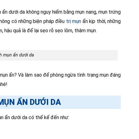
 ẩn dưới da không nguy hiểm bằng mụn nang, mụn trứng
hông có những biện pháp điều
trị mụn
ẩn kịp thời, những
, hậu quả là để lại sẹo rỗ sẹo lõm, thâm mụn.
h mụn ẩn dưới da
 mụn ẩn? Và làm sao để phòng ngừa tình trạng mụn đáng
nhé!
MỤN ẨN DƯỚI DA
n ẩn dưới da có thể kể đến như: