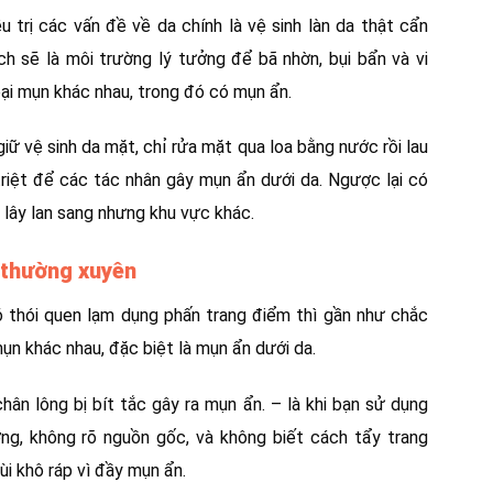
trị các vấn đề về da chính là vệ sinh làn da thật cẩn
ch sẽ là môi trường lý tưởng để bã nhờn, bụi bẩn và vi
oại mụn khác nhau, trong đó có mụn ẩn.
iữ vệ sinh da mặt, chỉ rửa mặt qua loa bằng nước rồi lau
riệt để các tác nhân gây mụn ẩn dưới da. Ngược lại có
 lây lan sang nhưng khu vực khác.
 thường xuyên
 thói quen lạm dụng phấn trang điểm thì gần như chắc
ụn khác nhau, đặc biệt là mụn ẩn dưới da.
hân lông bị bít tắc gây ra mụn ẩn. – là khi bạn sử dụng
g, không rõ nguồn gốc, và không biết cách tẩy trang
ùi khô ráp vì đầy mụn ẩn.