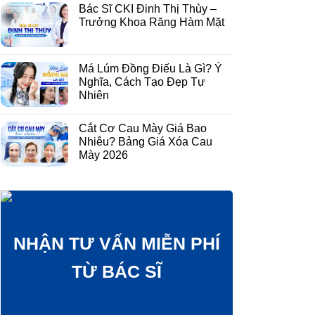
Bác Sĩ CKI Đinh Thị Thùy –
Trưởng Khoa Răng Hàm Mặt
Má Lúm Đồng Điếu Là Gì? Ý
Nghĩa, Cách Tạo Đẹp Tự
Nhiên
Cắt Cơ Cau Mày Giá Bao
Nhiêu? Bảng Giá Xóa Cau
Mày 2026
NHẬN TƯ VẤN MIỄN PHÍ
TỪ BÁC SĨ