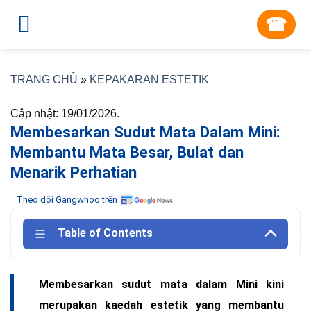
Skip
☎︎
to
content
TRANG CHỦ
»
KEPAKARAN ESTETIK
Cập nhật: 19/01/2026.
Membesarkan Sudut Mata Dalam Mini:
Membantu Mata Besar, Bulat dan
Menarik Perhatian
Theo dõi Gangwhoo trên
Table of Contents
Membesarkan sudut mata dalam Mini kini
merupakan kaedah estetik yang membantu