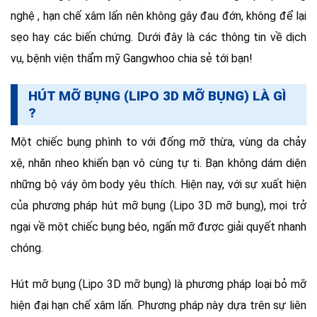
nghệ , hạn chế xâm lấn nên không gây đau đớn, không để lại
sẹo hay các biến chứng. Dưới đây là các thông tin về dịch
vụ, bệnh viện thẩm mỹ Gangwhoo chia sẻ tới bạn!
HÚT MỠ BỤNG (LIPO 3D MỠ BỤNG) LÀ GÌ
?
Một chiếc bụng phình to với đống mỡ thừa, vùng da chảy
xệ, nhăn nheo khiến bạn vô cùng tự ti. Bạn không dám diện
những bộ váy ôm body yêu thích. Hiện nay, với sự xuất hiện
của phương pháp hút mỡ bụng (Lipo 3D mỡ bụng), mọi trở
ngại về một chiếc bụng béo, ngấn mỡ được giải quyết nhanh
chóng.
Hút mỡ bụng (Lipo 3D mỡ bụng) là phương pháp loại bỏ mỡ
hiện đại hạn chế xâm lấn. Phương pháp này dựa trên sự liên