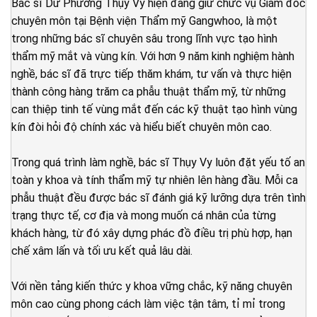
Bác sĩ Dư Phương Thụy Vy hiện đang giữ chức vụ Giám đốc
chuyên môn tại Bệnh viện Thẩm mỹ Gangwhoo, là một
trong những bác sĩ chuyên sâu trong lĩnh vực tạo hình
thẩm mỹ mắt và vùng kín. Với hơn 9 năm kinh nghiệm hành
nghề, bác sĩ đã trực tiếp thăm khám, tư vấn và thực hiện
thành công hàng trăm ca phẫu thuật thẩm mỹ, từ những
can thiệp tinh tế vùng mắt đến các kỹ thuật tạo hình vùng
kín đòi hỏi độ chính xác và hiểu biết chuyên môn cao.
Trong quá trình làm nghề, bác sĩ Thụy Vy luôn đặt yếu tố an
toàn y khoa và tính thẩm mỹ tự nhiên lên hàng đầu. Mỗi ca
phẫu thuật đều được bác sĩ đánh giá kỹ lưỡng dựa trên tình
trạng thực tế, cơ địa và mong muốn cá nhân của từng
khách hàng, từ đó xây dựng phác đồ điều trị phù hợp, hạn
chế xâm lấn và tối ưu kết quả lâu dài.
Với nền tảng kiến thức y khoa vững chắc, kỹ năng chuyên
môn cao cùng phong cách làm việc tận tâm, tỉ mỉ trong