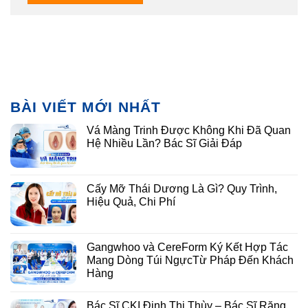
BÀI VIẾT MỚI NHẤT
Vá Màng Trinh Được Không Khi Đã Quan
Hệ Nhiều Lần? Bác Sĩ Giải Đáp
Cấy Mỡ Thái Dương Là Gì? Quy Trình,
Hiệu Quả, Chi Phí
Gangwhoo và CereForm Ký Kết Hợp Tác
Mang Dòng Túi NgựcTừ Pháp Đến Khách
Hàng
Bác Sĩ CKI Đinh Thị Thùy – Bác Sĩ Răng