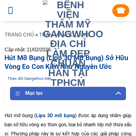
Skip
☎︎
to
content
TRANG CHỦ
»
THẨM MỸ VÓC DÁNG
Cập nhật: 11/02/2026.
Hút Mỡ Bụng (Lipo 3D Mỡ Bụng) Sở Hữu
Vòng Eo Con Kiến Như Nguyên Ước
Theo dõi Gangwhoo trên
Mục lục
Hút mỡ bụng (
Lipo 3D mỡ bụng
) được áp dụng nhằm giúp
bạn sở hữu vòng eo thon gọn, loại bỏ nhanh lớp mỡ thừa xấu
xí. Phương pháp này là sự kết hợp của các giải pháp công