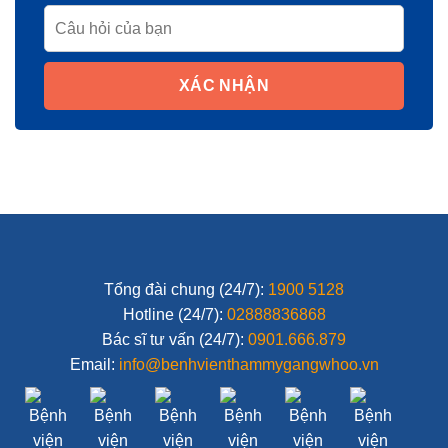
XÁC NHẬN
Tổng đài chung (24/7):
1900 5128
Hotline (24/7):
02888836868
Bác sĩ tư vấn (24/7):
0901.666.879
Email:
info@benhvienthammygangwhoo.vn