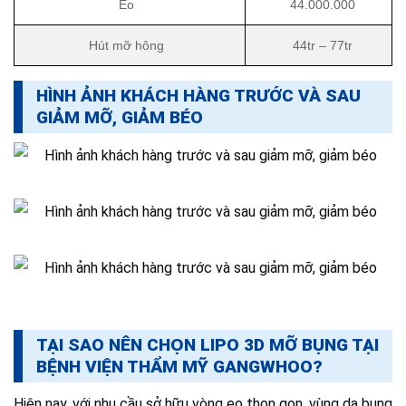
Eo
44.000.000
Hút mỡ hông
44tr – 77tr
HÌNH ẢNH KHÁCH HÀNG TRƯỚC VÀ SAU
GIẢM MỠ, GIẢM BÉO
TẠI SAO NÊN CHỌN LIPO 3D MỠ BỤNG TẠI
BỆNH VIỆN THẨM MỸ GANGWHOO?
Hiện nay, với nhu cầu sở hữu vòng eo thon gọn, vùng da bụng