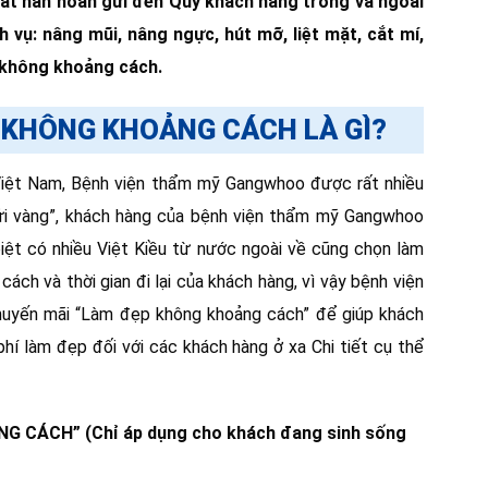
ất hân hoan gửi đến Qúy khách hàng trong và ngoài
 vụ: nâng mũi, nâng ngực, hút mỡ, liệt mặt, cắt mí,
 không khoảng cách.
 KHÔNG KHOẢNG CÁCH LÀ GÌ?
 Việt Nam, Bệnh viện thẩm mỹ Gangwhoo được rất nhiều
gửi vàng”, khách hàng của bệnh viện thẩm mỹ Gangwhoo
iệt có nhiều Việt Kiều từ nước ngoài về cũng chọn làm
ch và thời gian đi lại của khách hàng, vì vậy bệnh viện
uyến mãi “Làm đẹp không khoảng cách” để giúp khách
i phí làm đẹp đối với các khách hàng ở xa Chi tiết cụ thể
CÁCH” (Chỉ áp dụng cho khách đang sinh sống