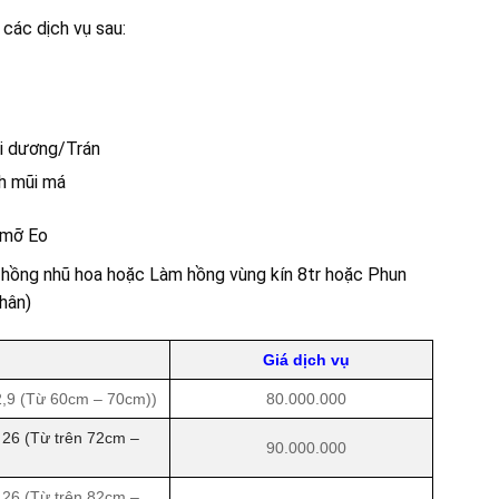
các dịch vụ sau:
i dương/Trán
h mũi má
t mỡ Eo
m hồng nhũ hoa hoặc Làm hồng vùng kín 8tr hoặc Phun
hân)
Giá dịch vụ
2,9 (Từ 60cm – 70cm))
80.000.000
 26 (Từ trên 72cm –
90.000.000
 26 (Từ trên 82cm –