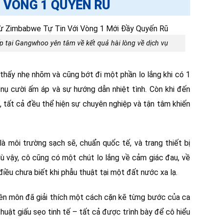
I VÒNG 1 QUYẾN RŨ
 tại Gangwhoo yên tâm về kết quả hài lòng về dịch vụ
thấy nhẹ nhõm và cũng bớt đi một phần lo lắng khi có 1
 nụ cười ấm áp và sự hướng dẫn nhiệt tình. Còn khi đến
ĩ, tất cả đều thể hiện sự chuyên nghiệp và tận tâm khiến
à môi trường sạch sẽ, chuẩn quốc tế, và trang thiết bị
dù vậy, cô cũng có một chút lo lắng về cảm giác đau, về
điều chưa biết khi phẫu thuật tại một đất nước xa lạ.
uyên môn đã giải thích một cách cặn kẽ từng bước của ca
ỹ thuật giấu sẹo tinh tế – tất cả được trình bày để cô hiểu