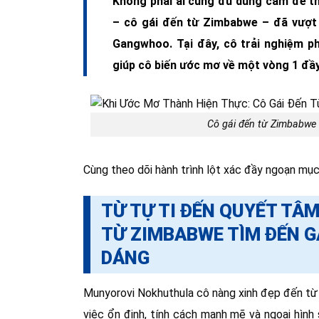
Không phải ai cũng đủ dũng cảm để t
– cô gái đến từ Zimbabwe – đã vượt 
Gangwhoo. Tại đây, cô trải nghiệm 
giúp cô biến ước mơ về một vòng 1 đầy
Cô gái đến từ Zimbabwe t
Cùng theo dõi hành trình lột xác đầy ngoạn mục
TỪ TỰ TI ĐẾN QUYẾT T
TỪ ZIMBABWE TÌM ĐẾN 
DÁNG
Munyorovi Nokhuthula cô nàng xinh đẹp đến từ
việc ổn định, tính cách mạnh mẽ và ngoại hình