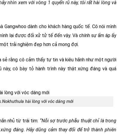
 hãy nhìn xem với vòng 1 quyến rũ này, tôi rất hài lòng và
 mà Gangwhoo dành cho khách hàng quốc tế. Cô nói mình
mình lại được đối xử tử tế đến vậy. Và chính sự ấm áp ấy
 một trải nghiệm đẹp hơn cả mong đợi.
ia sẻ rằng cô cảm thấy tự tin và kiêu hãnh như một người
 này, cô bày tỏ hành trình này thật xứng đáng và quá
s.Nokhuthula hài lòng với vóc dáng mới
ắn nhủ từ trái tim:
“Nỗi sợ trước phẫu thuật chỉ là trong
ứ xứng đáng. Hãy dũng cảm thay đổi để trở thành phiên