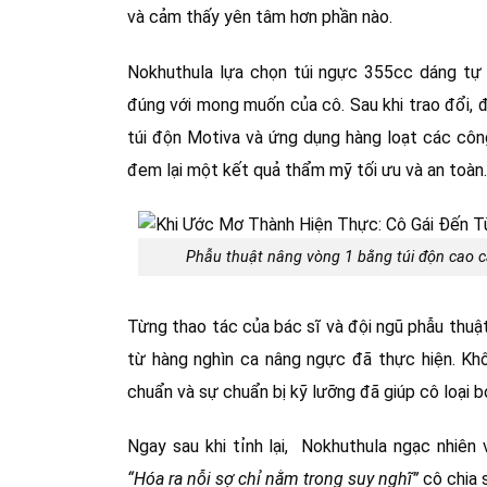
và cảm thấy yên tâm hơn phần nào.
Nokhuthula lựa chọn túi ngực 355cc dáng tự 
đúng với mong muốn của cô. Sau khi trao đổi, 
túi độn Motiva và ứng dụng hàng loạt các công
đem lại một kết quả thẩm mỹ tối ưu và an toàn.
Phẫu thuật nâng vòng 1 bằng túi độn cao c
Từng thao tác của bác sĩ và đội ngũ phẫu thuật
từ hàng nghìn ca nâng ngực đã thực hiện. Khôn
chuẩn và sự chuẩn bị kỹ lưỡng đã giúp cô loại b
Ngay sau khi tỉnh lại, Nokhuthula ngạc nhiên
“Hóa ra nỗi sợ chỉ nằm trong suy nghĩ”
cô chia s