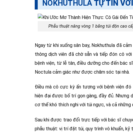
NOKHUTHULA
TỰ TIN VỚ
Phẫu thuật nâng vòng 1 bằng túi độn cao cấp
Ngay từ khi xuống sân bay, Nokhuthula đã cảm 
thông dịch viên đã chờ sẵn và tiếp đón cô với
bệnh viện, từ lễ tân, điều dưỡng cho đến bác s
Noctula cảm giác như được chăm sóc tại nhà.
Điều mà cô cực kỳ ấn tượng với bệnh viện đó l
hiện đại được bố trí gọn gàng, đầy đủ. Nhưng 
cơ thể khó thích nghi với túi ngực, và cả những 
Sau khi được trao đổi trực tiếp với bác sĩ ch
phẫu thuật: vị trí đặt túi, quy trình vô khuẩn, k