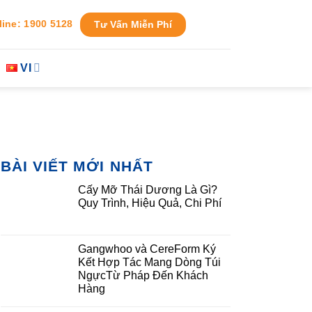
line: 1900 5128
Tư Vấn Miễn Phí
VI
BÀI VIẾT MỚI NHẤT
Cấy Mỡ Thái Dương Là Gì?
Quy Trình, Hiệu Quả, Chi Phí
Gangwhoo và CereForm Ký
Kết Hợp Tác Mang Dòng Túi
NgựcTừ Pháp Đến Khách
Hàng