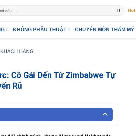
Hot
NG
KHÔNG PHẪU THUẬT
CHUYÊN MÔN THẨM MỸ
A KHÁCH HÀNG
ực: Cô Gái Đến Từ Zimbabwe Tự
yến Rũ