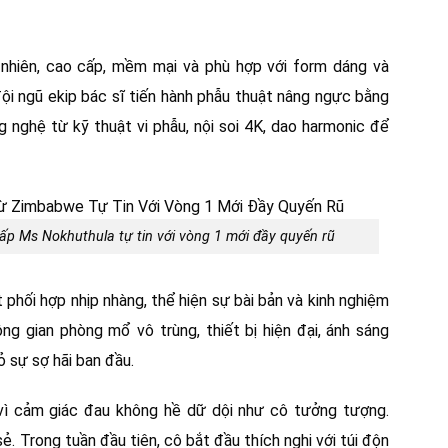
nhiên, cao cấp, mềm mại và phù hợp với form dáng và
đội ngũ ekip bác sĩ tiến hành phẫu thuật nâng ngực bằng
 nghệ từ kỹ thuật vi phẫu, nội soi 4K, dao harmonic để
ấp Ms Nokhuthula tự tin với vòng 1 mới đầy quyến rũ
 phối hợp nhịp nhàng, thể hiện sự bài bản và kinh nghiệm
g gian phòng mổ vô trùng, thiết bị hiện đại, ánh sáng
ỏ sự sợ hãi ban đầu.
 vì cảm giác đau không hề dữ dội như cô tưởng tượng.
ẻ. Trong tuần đầu tiên, cô bắt đầu thích nghi với túi độn