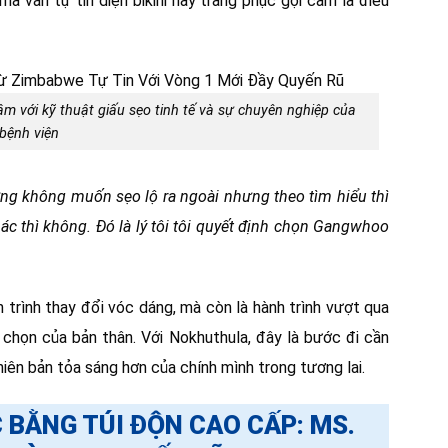
à vẫn tự tin diện bikini hay trang phục gợi cảm là điều
với kỹ thuật giấu sẹo tinh tế và sự chuyên nghiệp của
bệnh viện
ng không muốn sẹo lộ ra ngoài nhưng theo tìm hiểu thì
 thì không. Đó là lý tôi tôi quyết định chọn Gangwhoo
 trình thay đổi vóc dáng, mà còn là hành trình vượt qua
a chọn của bản thân. Với Nokhuthula, đây là bước đi cần
hiên bản tỏa sáng hơn của chính mình trong tương lai.
BẰNG TÚI ĐỘN CAO CẤP: MS.