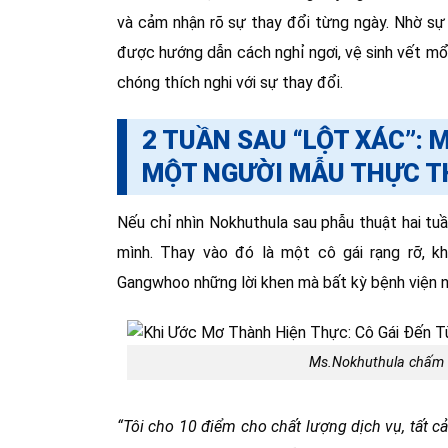
và cảm nhận rõ sự thay đổi từng ngày. Nhờ sự 
được hướng dẫn cách nghỉ ngơi, vệ sinh vết mổ 
chóng thích nghi với sự thay đổi.
2 TUẦN SAU “LỘT XÁC”:
MỘT NGƯỜI MẪU THỰC T
Nếu chỉ nhìn Nokhuthula sau phẫu thuật hai tu
mình. Thay vào đó là một cô gái rạng rỡ, k
Gangwhoo những lời khen mà bất kỳ bệnh viện n
Ms.Nokhuthula chấm 1
“Tôi cho 10 điểm cho chất lượng dịch vụ, tất cả