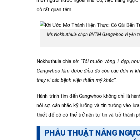
một người nước ngoài như cô, việc nâng ngực m
cô rất quan tâm.
Ms Nokhuthula chọn BVTM Gangwhoo vì yên tâm 
Nokhuthula chia sẻ:
“Tôi muốn vòng 1 đẹp, như
Gangwhoo làm được điều đó còn các đơn vị khác
thay vì các bệnh viện thẩm mỹ khác”.
Hành trình tìm đến Gangwhoo không chỉ là hành
nỗi sợ, cân nhắc kỹ lưỡng và tin tưởng vào lự
thiết để cô có thể trở nên tự tin và trở thành p
PHẪU THUẬT NÂNG NGỰC 