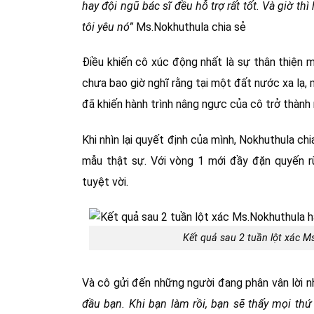
hay đội ngũ bác sĩ đều hỗ trợ rất tốt. Và giờ thì
tôi yêu nó”
Ms.
Nokhuthula
chia sẻ
Điều khiến cô xúc động nhất là sự thân thiện
chưa bao giờ nghĩ rằng tại một đất nước xa lạ, 
đã khiến hành trình nâng ngực của cô trở thành
Khi nhìn lại quyết định của mình, Nokhuthula ch
mẫu thật sự. Với vòng 1 mới đầy đặn quyến rũ
tuyệt vời.
Kết quả sau 2 tuần lột xác M
Và cô gửi đến những người đang phân vân lời nh
đầu bạn. Khi bạn làm rồi, bạn sẽ thấy mọi th