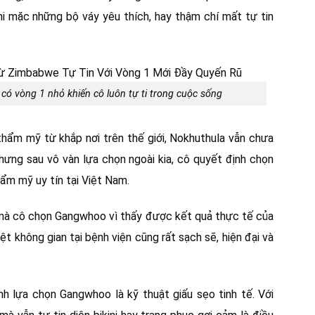
hi mặc những bộ váy yêu thích, hay thậm chí mất tự tin
ó vòng 1 nhỏ khiến cô luôn tự ti trong cuộc sống
 thẩm mỹ từ khắp nơi trên thế giới, Nokhuthula vẫn chưa
ưng sau vô vàn lựa chọn ngoài kia, cô quyết định chọn
m mỹ uy tín tại Việt Nam.
h, mà cô chọn Gangwhoo vì thấy được kết quả thực tế của
ệt không gian tại bệnh viện cũng rất sạch sẽ, hiện đại và
 lựa chọn Gangwhoo là kỹ thuật giấu sẹo tinh tế. Với