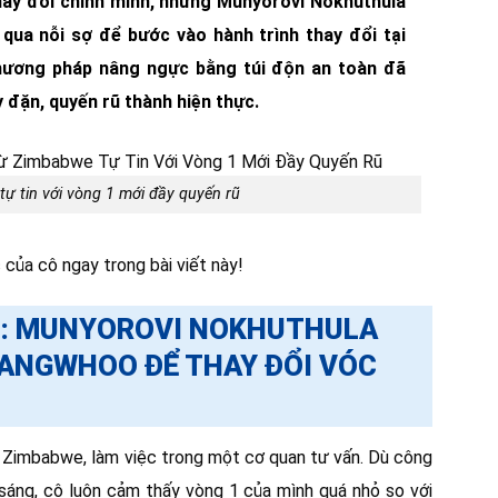
hay đổi chính mình, nhưng Munyorovi Nokhuthula
qua nỗi sợ để bước vào hành trình thay đổi tại
phương pháp nâng ngực bằng túi độn an toàn đã
 đặn, quyến rũ thành hiện thực.
ự tin với vòng 1 mới đầy quyến rũ
 của cô ngay trong bài viết này!
ÂM: MUNYOROVI NOKHUTHULA
GANGWHOO ĐỂ THAY ĐỔI VÓC
 Zimbabwe, làm việc trong một cơ quan tư vấn. Dù công
 sáng, cô luôn cảm thấy vòng 1 của mình quá nhỏ so với