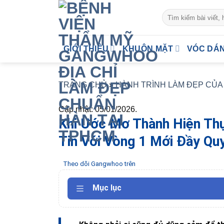
Skip
to
content
GIỚI THIỆU
KHUÔN MẶT
VÓC DÁ
TRANG CHỦ
»
HÀNH TRÌNH LÀM ĐẸP CỦ
Cập nhật: 05/01/2026.
Khi Ước Mơ Thành Hiện Th
Tin Với Vòng 1 Mới Đầy Qu
Theo dõi Gangwhoo trên
Mục lục