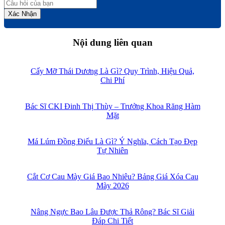
Xác Nhận
Nội dung liên quan
Cấy Mỡ Thái Dương Là Gì? Quy Trình, Hiệu Quả,
Chi Phí
Bác Sĩ CKI Đinh Thị Thùy – Trưởng Khoa Răng Hàm
Mặt
Má Lúm Đồng Điếu Là Gì? Ý Nghĩa, Cách Tạo Đẹp
Tự Nhiên
Cắt Cơ Cau Mày Giá Bao Nhiêu? Bảng Giá Xóa Cau
Mày 2026
Nâng Ngực Bao Lâu Được Thả Rông? Bác Sĩ Giải
Đáp Chi Tiết