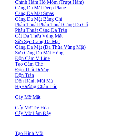
Chỉnh Hàm Hô Móm (Trượt Hàm)
Căng Da Mặt Deep Plane
Căng Da Mặt Smas
Căng Da Mặt Bằng Chỉ
Phẫu Thuật Phẫu Thuật Căng Da Cổ
Phẫu Thuật Căng Da Trán
Cắt Da Thừa Vùng Mặt
Sửa Sẹo Căng Da Mặt
Căng Da Mặt (Da Thừa Vùng Mặt)
Sửa Căng Da Mặt Hỏng
Độn Cằm V-Line
Tạo Cằm Chẻ
Độn Thái Dương
Độn Trán
Độn Rãnh Mũi Má
Hạ Đường Chân Tóc
Cấy Mỡ Mặt
Cấy Mỡ Trẻ Hóa
Cấy Mỡ Làm Đầy
Tạo Hình Môi