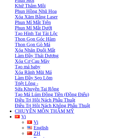
Phun Môi
Khử Thâm Môi
Phun Hồng Nhũ Hoa
Xóa Xăm Bằng Laser
Phun Mí Mắt Trên
Phun Mí Mắt Dưới
Tạo Hình Tai Tài Lộc
Thon Gọn Góc Hàm
Thon Gọn Gò Má
Xóa Nhăn Đuôi Mắt
Làm Đầy Thái Dương
Xóa Cơ Cau Mày
Tạo má baby
Xóa Rãnh Mũi Má
Làm Đầy Sẹo Lõm
Triệt Lông -
Sửa Khuyên Tai Rộng
Tạo Má Lúm Đồng Tiền (Đồng Điếu)
Điều Trị Hôi Nách Phẫu Thuật
Điều Trị Hôi Nách Không Phẫu Thuật
CHUYÊN MÔN THẨM MỸ
Vi
Vi
English
ZH