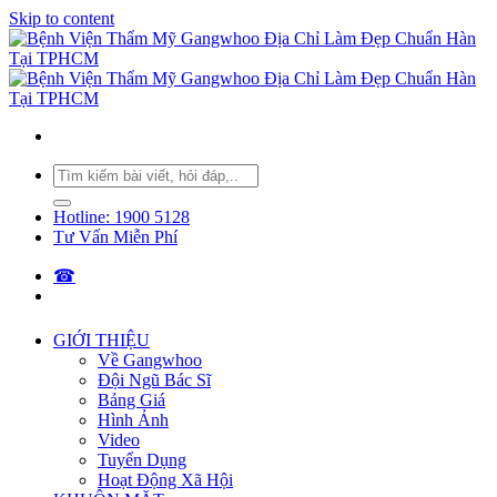
Skip to content
Hotline: 1900 5128
Tư Vấn Miễn Phí
☎︎
GIỚI THIỆU
Về Gangwhoo
Đội Ngũ Bác Sĩ
Bảng Giá
Hình Ảnh
Video
Tuyển Dụng
Hoạt Động Xã Hội