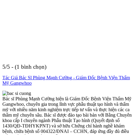
5/5 - (1 bình chọn)
Tác Giả Bác Sĩ Phùng Mạnh Cường - Giám Đốc Bệnh Viện Thẩm
Mỹ Gangwhoo
Bác sĩ Phùng Mạnh Cường hiện là Giám Đốc Bệnh Viện Thẩm Mỹ
Gangwhoo, chuyên gia trong lĩnh vực phẫu thuật tạo hình và thẩm
mỹ với nhiều năm kinh nghiệm trực tiếp tư vấn và thực hiện các ca
thẩm mỹ chuyên sâu. Bác sĩ được đào tạo bài bản với Bằng Chuyên
khoa cấp I chuyên ngành Phẫu thuật Tạo hình (Quyết định số
1430/QĐ-TĐHYKPNT) và sở hữu Chứng chỉ hành nghề khám
bệnh, chữa bệnh số 004322/ĐNAI – CCHN, đáp ứng đầy đủ điều