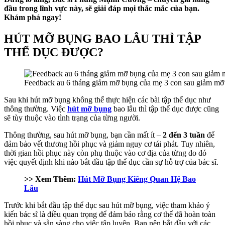
đầu trong lĩnh vực này, sẽ giải đáp mọi thắc mắc của bạn.
Khám phá ngay!
HÚT MỠ BỤNG BAO LÂU THÌ TẬP
THỂ DỤC ĐƯỢC?
Feedback au 6 tháng giảm mỡ bụng của mẹ 3 con sau giảm mỡ
Sau khi hút mỡ bụng không thể thực hiện các bài tập thể dục như
thông thường. Việc
hút mỡ bụng
bao lâu thì tập thể dục được cũng
sẽ tùy thuộc vào tình trạng của từng người.
Thông thường, sau hút mỡ bụng, bạn cần mất ít –
2 đến 3 tuần
để
đảm bảo vết thương hồi phục và giảm nguy cơ tái phát. Tuy nhiên,
thời gian hồi phục này còn phụ thuộc vào cơ địa của từng do đó
việc quyết định khi nào bắt đầu tập thể dục cần sự hỗ trợ của bác sĩ.
>> Xem Thêm:
Hút Mỡ Bụng Kiêng Quan Hệ Bao
Lâu
Trước khi bắt đầu tập thể dục sau hút mỡ bụng, việc tham khảo ý
kiến bác sĩ là điều quan trọng để đảm bảo rằng cơ thể đã hoàn toàn
hồi phục và sẵn sàng cho việc tập luyện. Bạn nên bắt đầu với các