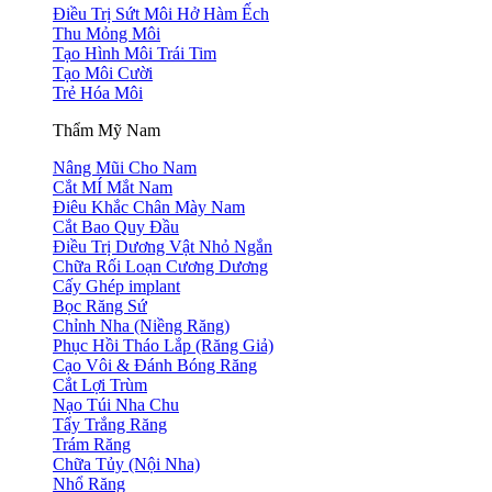
Điều Trị Sứt Môi Hở Hàm Ếch
Thu Mỏng Môi
Tạo Hình Môi Trái Tim
Tạo Môi Cười
Trẻ Hóa Môi
Thẩm Mỹ Nam
Nâng Mũi Cho Nam
Cắt MÍ Mắt Nam
Điêu Khắc Chân Mày Nam
Cắt Bao Quy Đầu
Điều Trị Dương Vật Nhỏ Ngắn
Chữa Rối Loạn Cương Dương
Cấy Ghép implant
Bọc Răng Sứ
Chỉnh Nha (Niềng Răng)
Phục Hồi Tháo Lắp (Răng Giả)
Cạo Vôi & Đánh Bóng Răng
Cắt Lợi Trùm
Nạo Túi Nha Chu
Tẩy Trắng Răng
Trám Răng
Chữa Tủy (Nội Nha)
Nhổ Răng