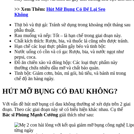
>> Xem Thêm:
Hút Mỡ Bụng Có Để Lại Sẹo
Không
Thịt bò và thịt gà: Tránh sử dụng trong khoảng một tháng sau
phẫu thuật.
Rau muống và nếp: Tốt – là hạn chế trong giai đoạn này.
Chất kích thích: Rượu, bia, và thuốc lá cũng nên được tránh.
Hạn chế các loại thực phẩm gây béo và tinh bột:
Nước uống có cồn và có ga: Rượu, bia, và nước ngọt như
pepsi, coca.
Đồ ăn chiên xào và đóng hộp: Các loại thực phẩm này
thường chứa nhiều dầu mỡ và chất bảo quản.
Tinh bột: Giảm cơm, bún, mì gói, hủ tiếu, và bánh mì trong
chế độ ăn hàng ngày.
HÚT MỠ BỤNG CÓ ĐAU KHÔNG?
Với vấn đề hút mỡ bụng có đau không thường sẽ xét dựa trên 2 giai
đoạn. Theo các giai đoạn này sẽ có biểu hiện khác nhau. Cụ thể
Bác sĩ Phùng Mạnh Cường
giải thích như sau: