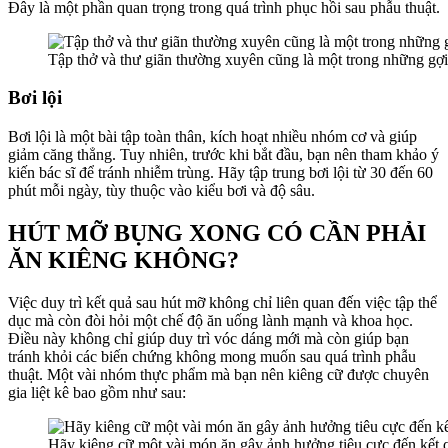
Đây là một phần quan trọng trong quá trình phục hồi sau phẫu thuật.
Tập thở và thư giãn thường xuyên cũng là một trong những gợi
Bơi lội
Bơi lội là một bài tập toàn thân, kích hoạt nhiều nhóm cơ và giúp
giảm căng thẳng. Tuy nhiên, trước khi bắt đầu, bạn nên tham khảo ý
kiến ​​bác sĩ để tránh nhiễm trùng. Hãy tập trung bơi lội từ 30 đến 60
phút mỗi ngày, tùy thuộc vào kiểu bơi và độ sâu.
HÚT MỠ BỤNG XONG CÓ CẦN PHẢI
ĂN KIÊNG KHÔNG?
Việc duy trì kết quả sau hút mỡ không chỉ liên quan đến việc tập thể
dục mà còn đòi hỏi một chế độ ăn uống lành mạnh và khoa học.
Điều này không chỉ giúp duy trì vóc dáng mới mà còn giúp bạn
tránh khỏi các biến chứng không mong muốn sau quá trình phẫu
thuật. Một vài nhóm thực phẩm mà bạn nên kiêng cữ được chuyên
gia liệt kê bao gồm như sau:
Hãy kiêng cữ một vài món ăn gây ảnh hưởng tiêu cực đến kết