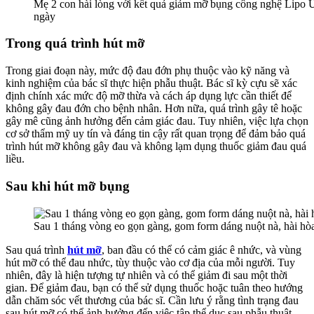
Mẹ 2 con hài lòng với kết quả giảm mỡ bụng công nghệ Lipo Ul
ngày
Trong quá trình hút mỡ
Trong giai đoạn này, mức độ đau đớn phụ thuộc vào kỹ năng và
kinh nghiệm của bác sĩ thực hiện phẫu thuật. Bác sĩ kỳ cựu sẽ xác
định chính xác mức độ mỡ thừa và cách áp dụng lực cần thiết để
không gây đau đớn cho bệnh nhân. Hơn nữa, quá trình gây tê hoặc
gây mê cũng ảnh hưởng đến cảm giác đau. Tuy nhiên, việc lựa chọn
cơ sở thẩm mỹ uy tín và đáng tin cậy rất quan trọng để đảm bảo quá
trình hút mỡ không gây đau và không lạm dụng thuốc giảm đau quá
liều.
Sau khi hút mỡ bụng
Sau 1 tháng vòng eo gọn gàng, gom form dáng nuột nà, hài hòa
Sau quá trình
hút mỡ
, ban đầu có thể có cảm giác ê nhức, và vùng
hút mỡ có thể đau nhức, tùy thuộc vào cơ địa của mỗi người. Tuy
nhiên, đây là hiện tượng tự nhiên và có thể giảm đi sau một thời
gian. Để giảm đau, bạn có thể sử dụng thuốc hoặc tuân theo hướng
dẫn chăm sóc vết thương của bác sĩ. Cần lưu ý rằng tình trạng đau
sau hút mỡ có thể ảnh hưởng đến việc tập thể dục sau phẫu thuật.