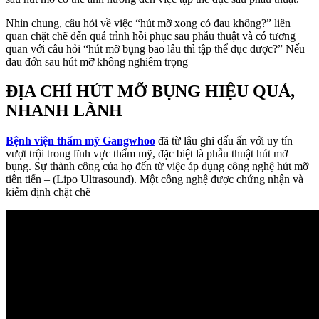
Nhìn chung, câu hỏi về việc “hút mỡ xong có đau không?” liên
quan chặt chẽ đến quá trình hồi phục sau phẫu thuật và có tương
quan với câu hỏi “hút mỡ bụng bao lâu thì tập thể dục được?” Nếu
đau đớn sau hút mỡ không nghiêm trọng
ĐỊA CHỈ HÚT MỠ BỤNG HIỆU QUẢ,
NHANH LÀNH
Bệnh viện thẩm mỹ Gangwhoo
đã từ lâu ghi dấu ấn với uy tín
vượt trội trong lĩnh vực thẩm mỹ, đặc biệt là phẫu thuật hút mỡ
bụng. Sự thành công của họ đến từ việc áp dụng công nghệ hút mỡ
tiên tiến – (Lipo Ultrasound). Một công nghệ được chứng nhận và
kiểm định chặt chẽ