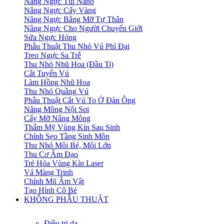
Nâng Ngực Túi Nano
Nâng Ngực Cấy Vàng
Nâng Ngực Bằng Mỡ Tự Thân
Nâng Ngực Cho Người Chuyển Giới
Sửa Ngực Hỏng
Phẫu Thuật Thu Nhỏ Vú Phì Đại
Treo Ngực Sa Trễ
Thu Nhỏ Nhũ Hoa (Đầu Ti)
Cắt Tuyến Vú
Làm Hồng Nhũ Hoa
Thu Nhỏ Quầng Vú
Phẫu Thuật Cắt Vú To Ở Đàn Ông
Nâng Mông Nội Soi
Cấy Mỡ Nâng Mông
Thẩm Mỹ Vùng Kín Sau Sinh
Chỉnh Sẹo Tầng Sinh Môn
Thu Nhỏ Môi Bé, Môi Lớn
Thu Cơ Âm Đạo
Trẻ Hóa Vùng Kín Laser
Vá Màng Trinh
Chỉnh Mũ Âm Vật
Tạo Hình Cô Bé
KHÔNG PHẪU THUẬT
Điều trị da