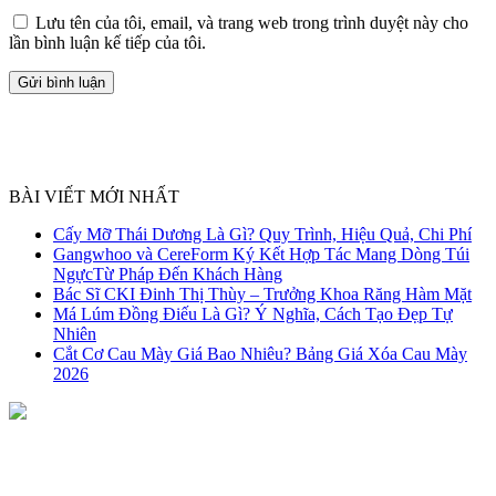
Lưu tên của tôi, email, và trang web trong trình duyệt này cho
lần bình luận kế tiếp của tôi.
BÀI VIẾT MỚI NHẤT
Cấy Mỡ Thái Dương Là Gì? Quy Trình, Hiệu Quả, Chi Phí
Gangwhoo và CereForm Ký Kết Hợp Tác Mang Dòng Túi
NgựcTừ Pháp Đến Khách Hàng
Bác Sĩ CKI Đinh Thị Thùy – Trưởng Khoa Răng Hàm Mặt
Má Lúm Đồng Điếu Là Gì? Ý Nghĩa, Cách Tạo Đẹp Tự
Nhiên
Cắt Cơ Cau Mày Giá Bao Nhiêu? Bảng Giá Xóa Cau Mày
2026
NHẬN TƯ VẤN MIỄN PHÍ