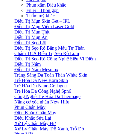
Phun xăm Điêu khắc
Filler - Thon gọn
Thẩm mỹ khác
Điều Trị Mụn Skin Get – IPL
Điều Trị Mụn Viêm Laser Gold
Điều Trị Mụn Thịt
Điều Trị Mụn Ẩn
Điều Trị Sẹo Lồi
Điều Trị Sẹo Rỗ Bằng Máu Tự Thân
Chấm TCA Điều Trị Sẹo Rỗ Lõm
Điều Trị Sẹo Rỗ Công Nghệ Siêu Vi Điểm
Điều Trị Nám
Điều Trị Nám Mesotox
Trắng Sáng Da Toàn Thân White Skin
Trẻ Hóa Da New Born Skin
Trẻ Hóa Da Nano Collagen
Trẻ Hóa Da Công Nghệ Spn6
Công Nghệ Trẻ Hóa Da Thermage
Nâng cơ xóa nhăn New Hifu
Phun Chân Mày
Điêu Khắc Chân Mày
Điêu Khắc Sửa Lại
Xử Lý Chân Mày Hư
Xử Lý Chân Mày Trỗ Xanh, Trỗ Đỏ