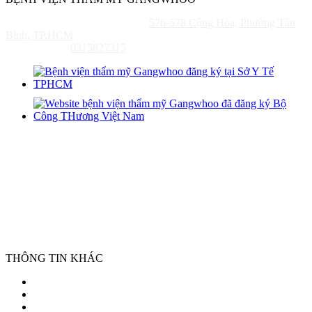
Địa Chỉ: TP. HỒ CHÍ MINH:
576-578 Cộng Hòa, Phường Tân
Bình, TP.HCM
Mã Số Thuế:
0315827315
THÔNG TIN KHÁC
Giới thiệu
Liên hệ
Chuyên Môn