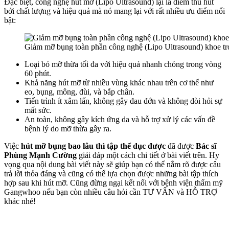
Đặc biệt, công nghệ hút mỡ (Lipo Ultrasound) lại là điểm thu hút
bởi chất lượng và hiệu quả mà nó mang lại với rất nhiều ưu điểm nổi
bật:
Giảm mỡ bụng toàn phần công nghệ (Lipo Ultrasound) khoe t
Loại bỏ mỡ thừa tối đa với hiệu quả nhanh chóng trong vòng
60 phút.
Khả năng hút mỡ từ nhiều vùng khác nhau trên cơ thể như
eo, bụng, mông, đùi, và bắp chân.
Tiến trình ít xâm lấn, không gây đau đớn và không đòi hỏi sự
mất sức.
An toàn, không gây kích ứng da và hỗ trợ xử lý các vấn đề
bệnh lý do mỡ thừa gây ra.
Việc
hút mỡ bụng bao lâu thì tập thể dục được
đã được
Bác sĩ
Phùng Mạnh Cường
giải đáp một cách chi tiết ở bài viết trên. Hy
vọng qua nội dung bài viết này sẽ giúp bạn có thể nắm rõ được câu
trả lời thỏa đáng và cũng có thể lựa chọn được những bài tập thích
hợp sau khi hút mỡ. Cũng đừng ngại kết nối với bệnh viện thẩm mỹ
Gangwhoo nếu bạn còn nhiều câu hỏi cần TƯ VẤN và HỖ TRỢ
khác nhé!