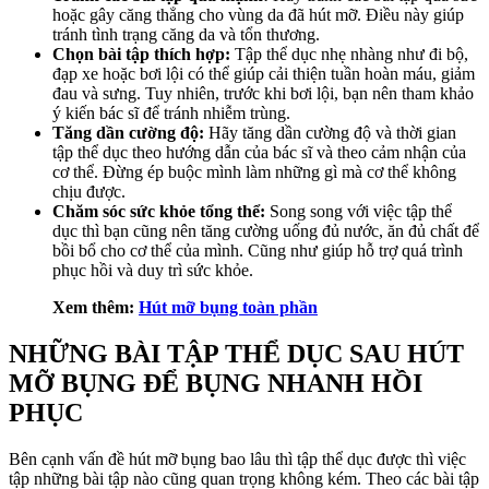
hoặc gây căng thẳng cho vùng da đã hút mỡ. Điều này giúp
tránh tình trạng căng da và tổn thương.
Chọn bài tập thích hợp:
Tập thể dục nhẹ nhàng như đi bộ,
đạp xe hoặc bơi lội có thể giúp cải thiện tuần hoàn máu, giảm
đau và sưng. Tuy nhiên, trước khi bơi lội, bạn nên tham khảo
ý kiến bác sĩ để tránh nhiễm trùng.
Tăng dần cường độ:
Hãy tăng dần cường độ và thời gian
tập thể dục theo hướng dẫn của bác sĩ và theo cảm nhận của
cơ thể. Đừng ép buộc mình làm những gì mà cơ thể không
chịu được.
Chăm sóc sức khỏe tổng thể:
Song song với việc tập thể
dục thì bạn cũng nên tăng cường uống đủ nước, ăn đủ chất để
bồi bổ cho cơ thể của mình. Cũng như giúp hỗ trợ quá trình
phục hồi và duy trì sức khỏe.
Xem thêm:
Hút mỡ bụng toàn phần
NHỮNG BÀI TẬP THỂ DỤC SAU HÚT
MỠ BỤNG ĐỂ BỤNG NHANH HỒI
PHỤC
Bên cạnh vấn đề hút mỡ bụng bao lâu thì tập thể dục được thì việc
tập những bài tập nào cũng quan trọng không kém. Theo các bài tập