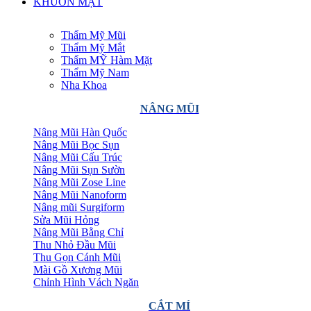
KHUÔN MẶT
Thẩm Mỹ Mũi
Thẩm Mỹ Mắt
Thẩm MỸ Hàm Mặt
Thẩm Mỹ Nam
Nha Khoa
NÂNG MŨI
Nâng Mũi Hàn Quốc
Nâng Mũi Bọc Sụn
Nâng Mũi Cấu Trúc
Nâng Mũi Sụn Sườn
Nâng Mũi Zose Line
Nâng Mũi Nanoform
Nâng mũi Surgiform
Sửa Mũi Hỏng
Nâng Mũi Bằng Chỉ
Thu Nhỏ Đầu Mũi
Thu Gọn Cánh Mũi
Mài Gồ Xương Mũi
Chỉnh Hình Vách Ngăn
CẮT MÍ