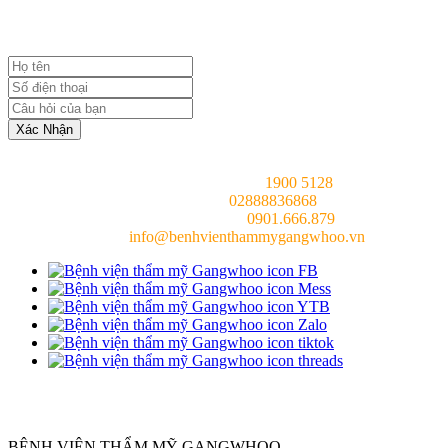
TỪ BÁC SĨ
Xác Nhận
Tổng đài chung (24/7):
1900 5128
Hotline (24/7):
02888836868
Bác sĩ tư vấn (24/7):
0901.666.879
Email:
info@benhvienthammygangwhoo.vn
Chịu trách nhiệm nội dung:
Bác sĩ Phùng Mạnh Cường
BỆNH VIỆN THẨM MỸ GANGWHOO