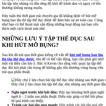
bài tập nhẹ nhàng và dần tăng độ khó để tránh đau và nguy cơ tổn
thương không mong muốn.
Hãy tuân thủ thời gian mà chuyên gia đã khẳng định về hút mỡ
bụng bao lâu thì tập thể dục được để đảm bảo sự an toàn cao. Cũng
như bạn có thể thoải mái vận động những hoạt động mà bạn yêu
thích một cách thoải mái nhé.
NHỮNG LƯU Ý TẬP THỂ DỤC SAU
KHI HÚT MỠ BỤNG?
Sau khi đã trải qua thời gian kiêng cữ vấn đề
hút mỡ bụng bao lâu
thì tập thể dục được
, khi để có thể vận động, bạn cần phải ghi nhớ
một vài điều cần lưu ý. Bác sĩ Kevin cho rằng việc quay lại tập thể
dục đòi hỏi phải cẩn trọng để không gây tổn thương vùng bụng vừa
trải qua phẫu thuật.
Hãy chú ý lựa chọn bài tập thể dục nhẹ nhàng sau thời gian đầ
Nghỉ ngơi trước khi bắt đầu:
Hãy tạo khoảng thời gian nghỉ
ngơi ít – 2 tuần sau phẫu thuật. Điều này giúp cơ thể hồi phục
từ quá trình can thiệp.
Tránh các bài tập quá mạnh:
Hãy tránh các bài tập quá sức