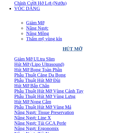
Chỉnh Cười Hở Lợi (Nướu)
VÓC DÁNG
Giảm Mỡ
Nâng Ngực
Nâng Mông
Thẩm mỹ vùng kín
HÚT MỠ
Giảm Mỡ ULtra Slim
Hút Mỡ (Lipo Ultrasound)
Hút Mỡ Bụng Toàn Phần
Phẫu Thuật Căng Da Bụng
Phẫu Thuật Hút Mỡ Đùi
Hút Mỡ Bắp Chân
Phẫu Thuật Hút Mỡ Vùng Cánh Tay
Phẫu Thuật Hút Mỡ Vùng Lưng
Hút Mỡ Nọng Cằm
Phẫu Thuật Hút Mỡ Vùng Má
Nâng Ngực Tissue Preservation
Nâng Ngực Line X
Nâng Ngực Túi GCA Perle
Nâng Ngực Ergonomix